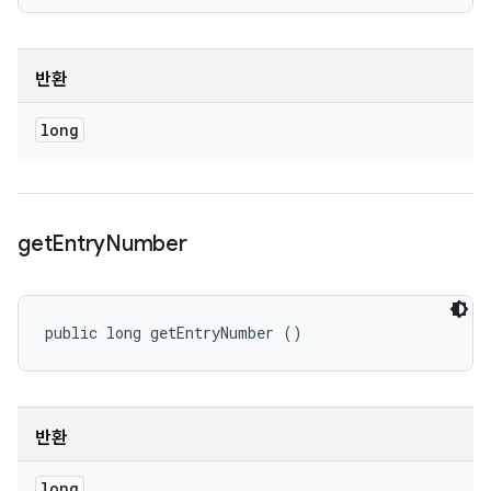
반환
long
get
Entry
Number
public long getEntryNumber ()
반환
long