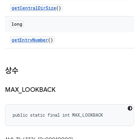
get
Central
Dir
Size
()
long
get
Entry
Number
()
상수
MAX
_
LOOKBACK
public static final int MAX_LOOKBACK