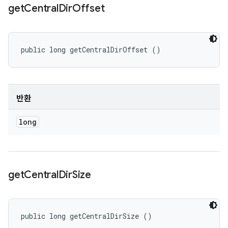
get
Central
Dir
Offset
public long getCentralDirOffset ()
반환
long
get
Central
Dir
Size
public long getCentralDirSize ()