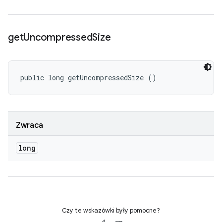
get
Uncompressed
Size
public long getUncompressedSize ()
Zwraca
long
Czy te wskazówki były pomocne?