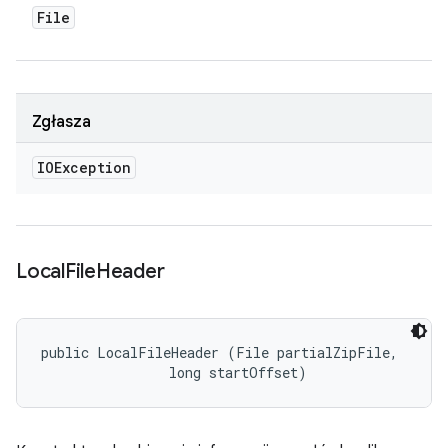
File
Zgłasza
IOException
Local
File
Header
public LocalFileHeader (File partialZipFile, 

                long startOffset)