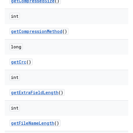
get
Compressed
Size
()
int
get
Compression
Method
()
long
get
Crc
()
int
get
Extra
Field
Length
()
int
get
File
Name
Length
()