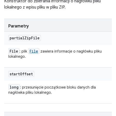
Konstruktor do zbierania informacji o nagłówku pliku
lokalnego z wpisu pliku w pliku ZIP.
Parametry
partial
Zip
File
File
File
: plik
zawiera informacje o nagłówku pliku
lokalnego.
start
Offset
long
: przesunięcie początkowe bloku danych dla
nagłówka pliku lokalnego.