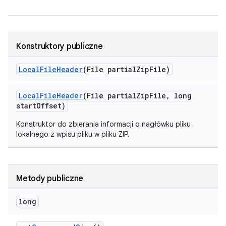
Konstruktory publiczne
Local
File
Header
(File partial
Zip
File)
Local
File
Header
(File partial
Zip
File
,
long
start
Offset)
Konstruktor do zbierania informacji o nagłówku pliku
lokalnego z wpisu pliku w pliku ZIP.
Metody publiczne
long