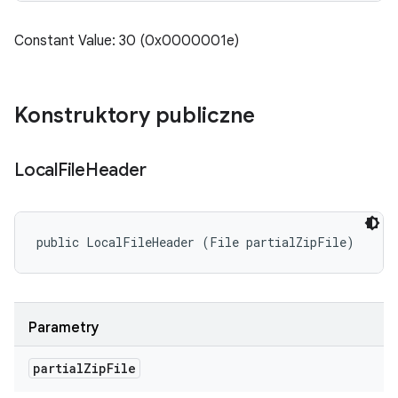
Constant Value: 30 (0x0000001e)
Konstruktory publiczne
Local
File
Header
public LocalFileHeader (File partialZipFile)
Parametry
partial
Zip
File