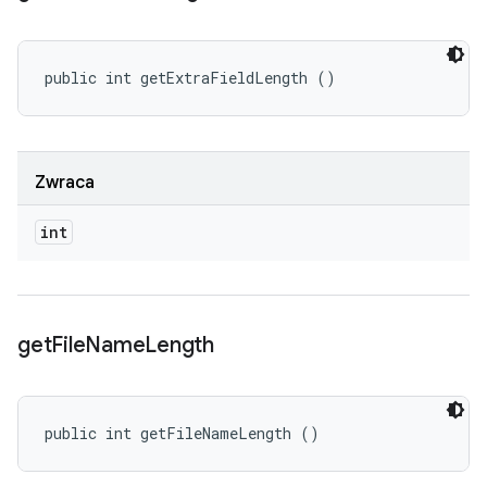
public int getExtraFieldLength ()
Zwraca
int
get
File
Name
Length
public int getFileNameLength ()