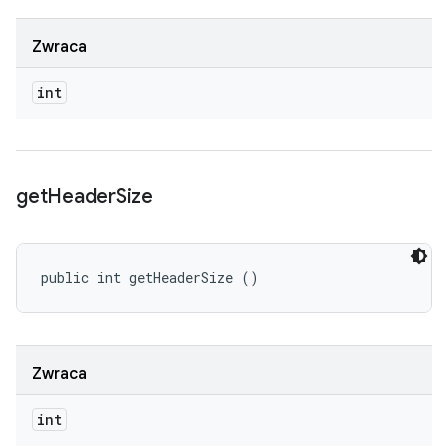
Zwraca
int
get
Header
Size
public int getHeaderSize ()
Zwraca
int