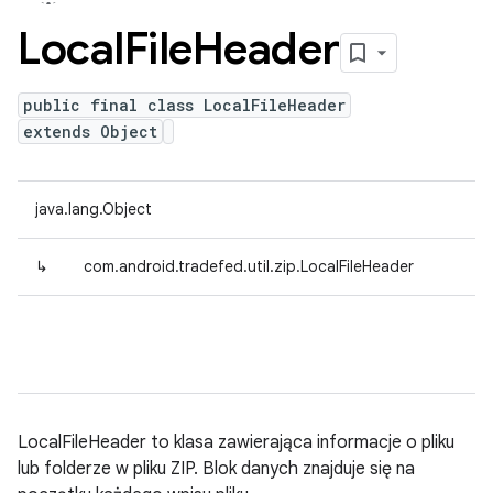
Local
File
Header
public final class LocalFileHeader
extends Object
java.lang.Object
↳
com.android.tradefed.util.zip.LocalFileHeader
LocalFileHeader to klasa zawierająca informacje o pliku
lub folderze w pliku ZIP. Blok danych znajduje się na