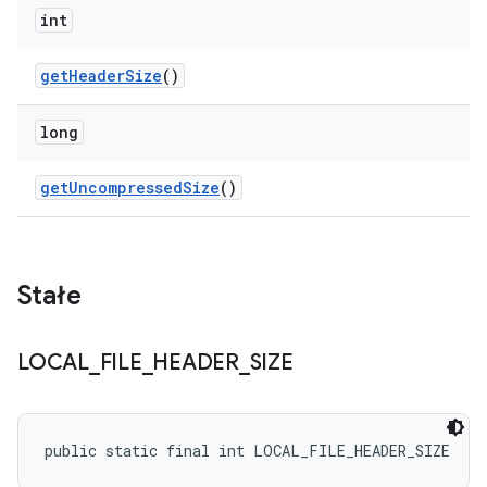
int
get
Header
Size
()
long
get
Uncompressed
Size
()
Stałe
LOCAL
_
FILE
_
HEADER
_
SIZE
public static final int LOCAL_FILE_HEADER_SIZE