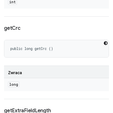
int
get
Crc
public long getCrc ()
Zwraca
long
get
Extra
Field
Length