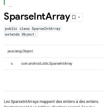
Sparse
Int
Array
public class SparseIntArray
extends Object
java.lang.Object
↳
com.android.utils.SparseIntArray
Les SparseIntArrays mappent des entiers à des entiers.