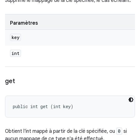
Supprime le mappage de la clé spécifiée, le cas échéant.
Paramètres
key
int
get
public int get (int key)
Obtient l'int mappé à partir de la clé spécifiée, ou
0
si
aucun mappage de ce type n'a été effectué.