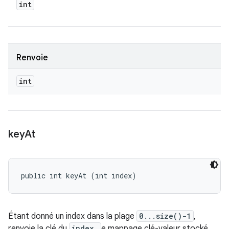
int
Renvoie
int
key
At
public int keyAt (int index)
Étant donné un index dans la plage
0...size()-1
,
renvoie la clé du
index
e mappage clé-valeur stocké