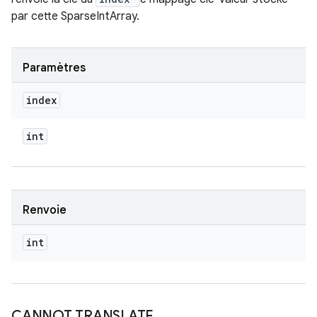
par cette SparseIntArray.
Paramètres
index
int
Renvoie
int
CANNOT TRANSLATE