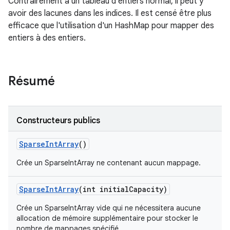
Contrairement à un tableau d'entiers normal, il peut y
avoir des lacunes dans les indices. Il est censé être plus
efficace que l'utilisation d'un HashMap pour mapper des
entiers à des entiers.
Résumé
Constructeurs publics
Sparse
Int
Array
()
Crée un SparseIntArray ne contenant aucun mappage.
Sparse
Int
Array
(int initial
Capacity)
Crée un SparseIntArray vide qui ne nécessitera aucune
allocation de mémoire supplémentaire pour stocker le
nombre de mappages spécifié.