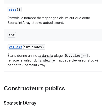
size
()
Renvoie le nombre de mappages clé-valeur que cette
SparseIntArray stocke actuellement.
int
value
At
(int index)
0...size()-1
Étant donné un index dans la plage
,
index
renvoie la valeur du
e mappage clé-valeur stocké
par cette SparseIntArray.
Constructeurs publics
Sparse
Int
Array