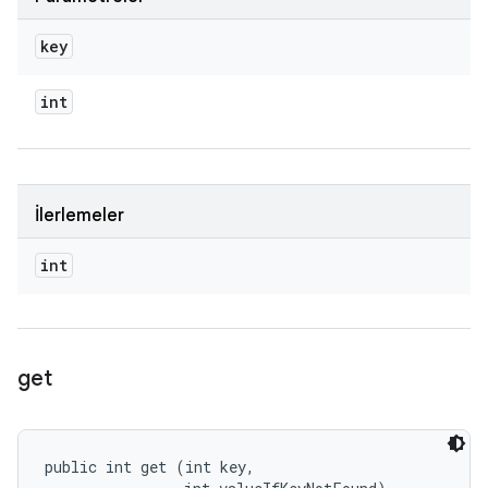
key
int
İlerlemeler
int
get
public int get (int key, 
