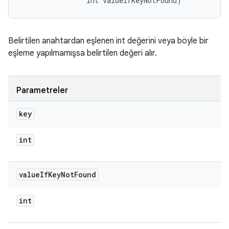
                int valueIfKeyNotFound)
Belirtilen anahtardan eşlenen int değerini veya böyle bir
eşleme yapılmamışsa belirtilen değeri alır.
Parametreler
key
int
value
If
Key
Not
Found
int