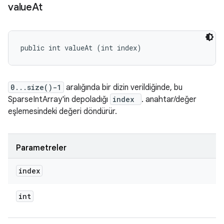
value
At
public int valueAt (int index)
0...size()-1
aralığında bir dizin verildiğinde, bu
SparseIntArray'in depoladığı
index
. anahtar/değer
eşlemesindeki değeri döndürür.
Parametreler
index
int