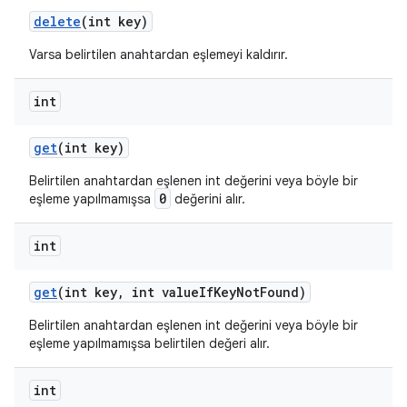
delete
(int key)
Varsa belirtilen anahtardan eşlemeyi kaldırır.
int
get
(int key)
Belirtilen anahtardan eşlenen int değerini veya böyle bir
0
eşleme yapılmamışsa
değerini alır.
int
get
(int key
,
int value
If
Key
Not
Found)
Belirtilen anahtardan eşlenen int değerini veya böyle bir
eşleme yapılmamışsa belirtilen değeri alır.
int