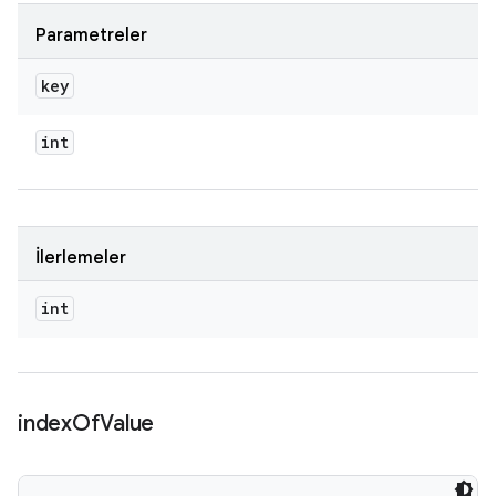
Parametreler
key
int
İlerlemeler
int
index
Of
Value