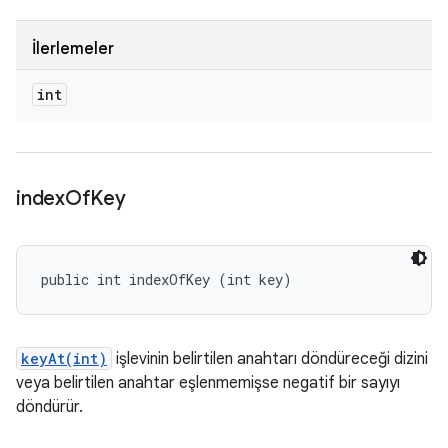
İlerlemeler
int
index
Of
Key
public int indexOfKey (int key)
keyAt(int)
işlevinin belirtilen anahtarı döndüreceği dizini
veya belirtilen anahtar eşlenmemişse negatif bir sayıyı
döndürür.