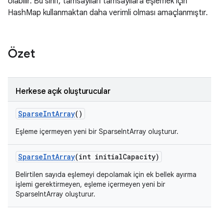
olabilir. Bu sınıf, tamsayıları tamsayılara eşlemek için
HashMap kullanmaktan daha verimli olması amaçlanmıştır.
Özet
Herkese açık oluşturucular
Sparse
Int
Array
()
Eşleme içermeyen yeni bir SparseIntArray oluşturur.
Sparse
Int
Array
(int initial
Capacity)
Belirtilen sayıda eşlemeyi depolamak için ek bellek ayırma
işlemi gerektirmeyen, eşleme içermeyen yeni bir
SparseIntArray oluşturur.