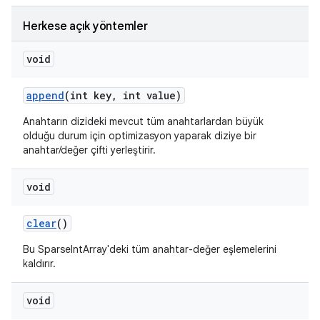
Herkese açık yöntemler
void
append
(int key
,
int value)
Anahtarın dizideki mevcut tüm anahtarlardan büyük
olduğu durum için optimizasyon yaparak diziye bir
anahtar/değer çifti yerleştirir.
void
clear
()
Bu SparseIntArray'deki tüm anahtar-değer eşlemelerini
kaldırır.
void