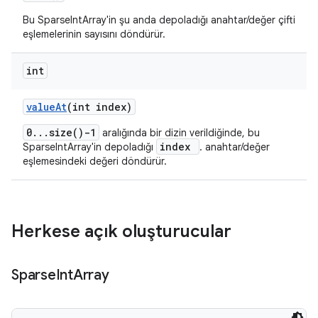
Bu SparseIntArray'in şu anda depoladığı anahtar/değer çifti
eşlemelerinin sayısını döndürür.
int
value
At
(int index)
0...size()-1
aralığında bir dizin verildiğinde, bu
index
SparseIntArray'in depoladığı
. anahtar/değer
eşlemesindeki değeri döndürür.
Herkese açık oluşturucular
Sparse
Int
Array