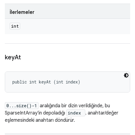
İlerlemeler
int
key
At
public int keyAt (int index)
0...size()-1
aralığında bir dizin verildiğinde, bu
SparseIntArray'in depoladığı
index
. anahtar/değer
eşlemesindeki anahtarı döndürür.