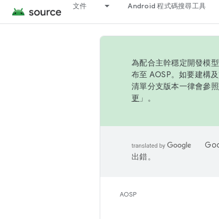
文件
Android 程式碼搜尋工具
為配合主幹穩定開發模型，
布至 AOSP。如要建構及
清單分支版本一律會參照推
更
」。
Go
出錯。
AOSP