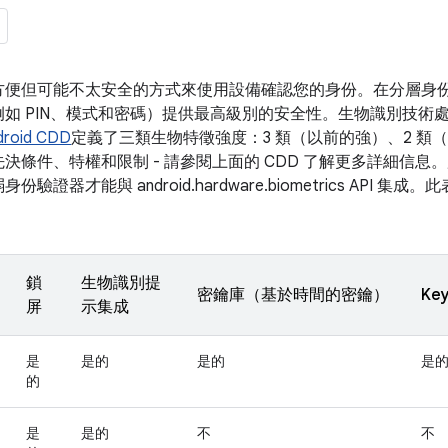
方便但可能不太安全的方式來使用設備確認您的身份。在分層身
如 PIN、模式和密碼）提供最高級別的安全性。生物識別技術
droid CDD
定義了三類生物特徵強度：3 類（以前的強）、2 類（
決條件、特權和限制 - 請參閱上面的 CDD 了解更多詳細信息
證器才能與 android.hardware.biometrics API 
鎖
生物識別提
密鑰庫（基於時間的密鑰）
Ke
屏
示集成
是
是的
是的
是
的
是
是的
不
不