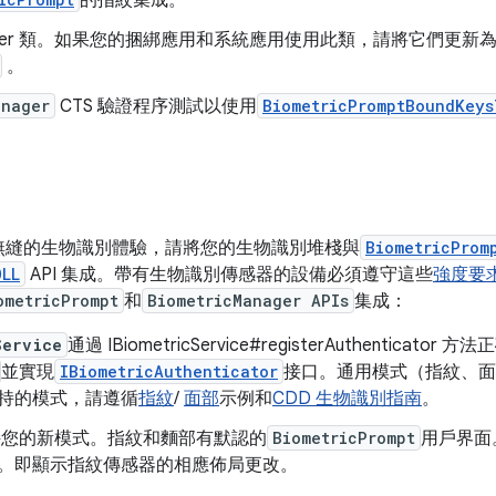
的指紋集成。
ntManager 類。如果您的捆綁應用和系統應用使用此類，請將它們更新
。
anager
CTS 驗證程序測試以使用
BiometricPromptBoundKeys
無縫的生物識別體驗，請將您的生物識別堆棧與
BiometricProm
OLL
API 集成。帶有生物識別傳感器的設備必須遵守這些
強度要
ometricPrompt
和
BiometricManager APIs
集成：
Service
通過 IBiometricService#registerAuthenticator 
並實現
IBiometricAuthenticator
接口。通用模式（指紋、面
持的模式，請遵循
指紋
/
面部
示例和
CDD 生物識別指南
。
持您的新模式。指紋和麵部有默認的
BiometricPrompt
用戶界面
。即顯示指紋傳感器的相應佈局更改。