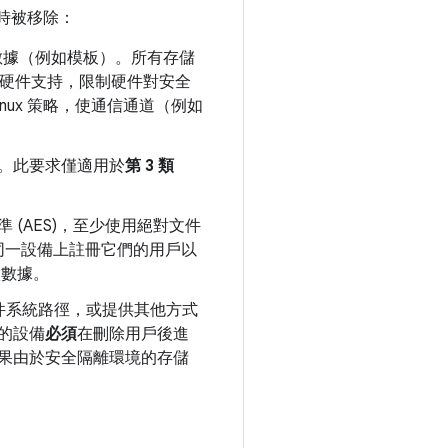
時被移除：
數據（例如模板）。所有存儲
硬件支持，限制硬件對安全
inux 策略，使通信通道（例如
。此要求僅適用於
第 3 類
(AES)，至少使用絕對文件
同一設備上註冊它們的用戶以
徵數據。
件系統路徑，或提供其他方式
的設備
必須
在刪除用戶後進
，如果由於安全隔離環境的存儲