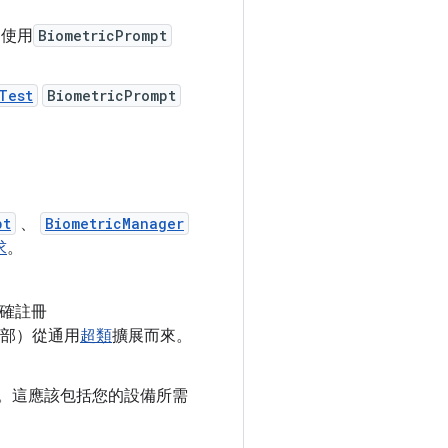
為使用
BiometricPrompt
Test
BiometricPrompt
pt
、
BiometricManager
求
。
方法正確註冊
部）從通用
超類
擴展而來。
。這應該包括您的設備所需