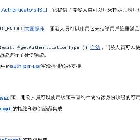
r.Authenticators 接口
，它提供了開發人員可以用來指定其應用
IC_ENROLL
意圖操作
，開發人員可以使用它來指導用戶註冊滿足
nResult
#getAuthenticationType
()
方法
，開發人員可以
憑證進行了身份驗證。
 類中的
auth-per-use
密鑰提供額外支持。
ager
類，開發人員可以使用該類來查詢生物特徵身份驗證的可
rompt
的指紋和麵部認證集成
icPrompt