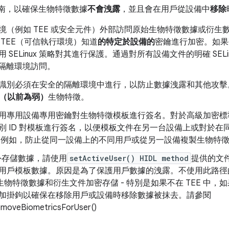
指南，以確保生物特徵數據
不會洩露
，並且會在用戶從設備中
移除
境（例如 TEE 或安全元件）外部訪問原始生物特徵數據或衍生
TEE（可信執行環境）知道
的特定於設備的
密鑰進行加密。如果
SELinux 策略對其進行保護。通過對所有設備文件的明確 SEL
全隔離環境訪問。
識別必須在安全的隔離環境中進行，以防止數據洩露和其他攻擊
類（以前為弱）
生物特徵。
用專用設備專用密鑰對生物特徵模板進行簽名。對於高級加密標準 
別 ID 對模板進行簽名，以便模板文件在另一台設備上或對於在
.例如，防止從同一設備上的不同用戶或從另一設備複製生物特
之外存儲數據，請使用
setActiveUser() HIDL method
提供的文
用戶模板數據。原因是為了保護用戶數據的洩露。不使用此路徑
將生物特徵數據和衍生文件加密存儲 - 特別是如果不在 TEE 中
加掛鉤以確保在移除用戶或設備時移除數據被抹去。請參閱
removeBiometricsForUser()