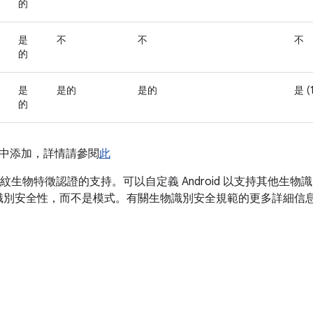
的
是
不
不
不
的
是
是的
是的
是 (
的
 11 中添加，詳情請參閱
此
和指紋生物特徵認證的支持。可以自定義 Android 以支持其他生物識
識別安全性，而不是模式。有關生物識別安全規範的更多詳細信