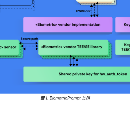
圖 1.
BiometricPrompt 架構