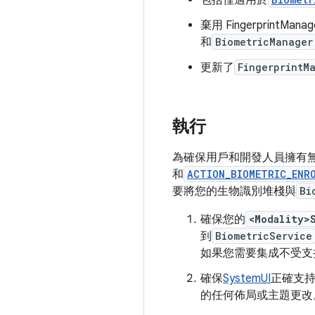
包括僅適用於
棄用 Fingerpri
和
BiometricManager
更新了
FingerprintM
執行
為確保用戶和開發人員擁有
和
ACTION_BIOMETRIC_ENR
要將您的生物識別堆棧與
Bi
確保您的
<Modality>
到
BiometricService
如果您需要集成不受支
確保
SystemUI
正確支
的任何佈局或主題更改