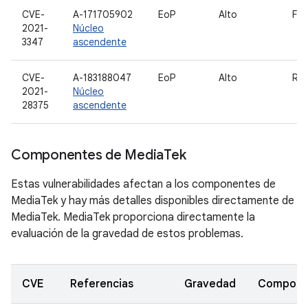
CVE-
A-171705902
EoP
Alto
Fut
2021-
Núcleo
3347
ascendente
CVE-
A-183188047
EoP
Alto
RPC
2021-
Núcleo
28375
ascendente
Componentes de Media
Tek
Estas vulnerabilidades afectan a los componentes de
MediaTek y hay más detalles disponibles directamente de
MediaTek. MediaTek proporciona directamente la
evaluación de la gravedad de estos problemas.
CVE
Referencias
Gravedad
Compone