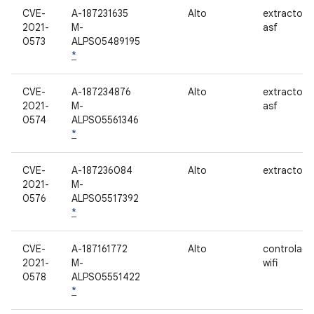
CVE-
A-187231635
Alto
extractor 
2021-
M-
asf
0573
ALPS05489195
*
CVE-
A-187234876
Alto
extractor 
2021-
M-
asf
0574
ALPS05561346
*
CVE-
A-187236084
Alto
extractor f
2021-
M-
0576
ALPS05517392
*
CVE-
A-187161772
Alto
controlado
2021-
M-
wifi
0578
ALPS05551422
*