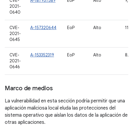
CVE-
A-187957589
EoP
Alto
9, 1
2021-
0640
CVE-
A-157320644
EoP
Alto
11
2021-
0645
CVE-
A-153352319
EoP
Alto
8.1,
2021-
0646
Marco de medios
La vulnerabilidad en esta sección podría permitir que una
aplicación maliciosa local eluda las protecciones del
sistema operativo que aíslan los datos de la aplicación de
otras aplicaciones.