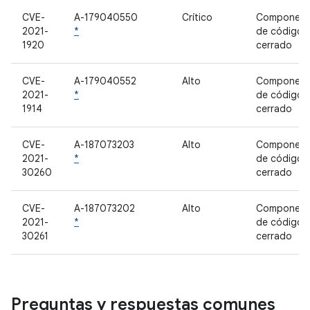
CVE-
A-179040550
Crítico
Component
2021-
*
de código
1920
cerrado
CVE-
A-179040552
Alto
Component
2021-
*
de código
1914
cerrado
CVE-
A-187073203
Alto
Component
2021-
*
de código
30260
cerrado
CVE-
A-187073202
Alto
Component
2021-
*
de código
30261
cerrado
Preguntas y respuestas comunes