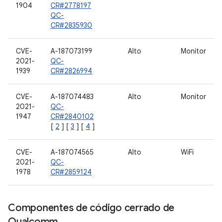
1904
CR#2778197
QC-
CR#2835930
CVE-
A-187073199
Alto
Monitor
2021-
QC-
1939
CR#2826994
CVE-
A-187074483
Alto
Monitor
2021-
QC-
1947
CR#2840102
[
2
] [
3
] [
4
]
CVE-
A-187074565
Alto
WiFi
2021-
QC-
1978
CR#2859124
Componentes de código cerrado de
Qualcomm