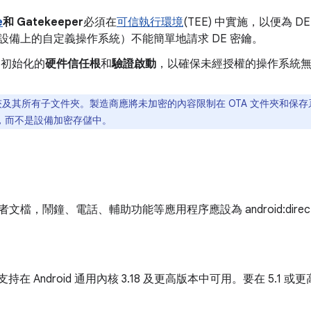
e
和 Gatekeeper
必須在
可信執行環境
(TEE) 中實施，以便為 
設備上的自定義操作系統）不能簡單地請求 DE 密鑰。
r 初始化的
硬件信任根
和
驗證啟動
，以確保未經授權的操作系統
及其所有子文件夾。製造商應將未加密的內容限制在 OTA 文件夾和保
，而不是設備加密存儲中。
者文檔，鬧鐘、電話、輔助功能等應用程序應設為 android:directB
內核支持在 Android 通用內核 3.18 及更高版本中可用。要在 5.