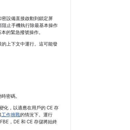
加密設備直接啟動到鎖定屏
而阻止手機執行除最基本操作
基本的緊急撥號操作。
有限的上下文中運行。這可能發
動時密碼。
了變化，以適應在用戶的 CE 存
供
工作挑戰
的情況下。運行
FBE，DE 和 CE 存儲將始終