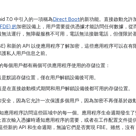
id 7.0 中引入的一項稱為
Direct Boot
的新功能。直接啟動允許
FDE) 的
加密設備上，用戶需要提供憑據才能訪問任何數據，從
報無法運行，無障礙服務不可用，電話無法接聽電話，但僅限於
BE) 和新的 API 以使應用程序了解加密，這些應用程序可以在
保護私人用戶信息之前。
設備的每個用戶都有兩個可供應用程序使用的存儲位置：
儲，這是默認存儲位置，僅在用戶解鎖設備後可用。
儲，這是在直接啟動模式期間和用戶解鎖設備後都可用的存儲位置。
加安全，因為它允許一次保護多個用戶，因為加密不再僅基於啟
 允許加密感知應用程序訪問這些區域中的每一個。應用程序生命週期發生
上首次輸入憑據時通知應用程序的需要，或者在工作配置文件提
須支持這些新的 API 和生命週期，無論它們是否實現 FBE。雖然，沒有 