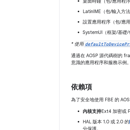
桌面時鐘（包/應用程序/D
LatinIME（包/輸入方法/
設置應用程序（包/應用
SystemUI（框架/基礎/包
* 使用
defaultToDevicePr
通過在 AOSP 源代碼樹的 fra
意識的應用程序和服務示例
依賴項
為了安全地使用 FBE 的 A
內核支持
Ext4 加密或 
HAL 版本 1.0 或 2.0 的
分保護。