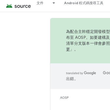
文件
Android 程式碼搜尋工具
為配合主幹穩定開發模型，
布至 AOSP。如要建構及
清單分支版本一律會參照推
更
」。
Go
出錯。
AOSP