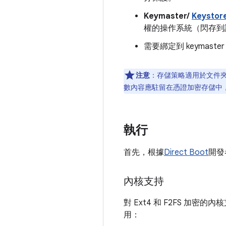
Keymaster/
Keystor
權的操作系統（閃存到
需要綁定到 keymaste
注意
：存儲策略適用於文件夾
數內容應駐留在憑證加密存儲中
執行
首先，根據
Direct Boot
開發
內核支持
對 Ext4 和 F2FS 加密的
用：