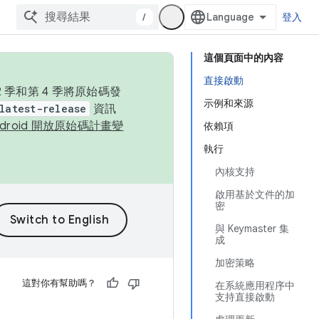
/
登入
這個頁面中的內容
直接啟動
季和第 4 季將原始碼發
示例和來源
latest-release
資訊
ndroid 開放原始碼計畫變
依賴項
執行
內核支持
啟用基於文件的加
密
與 Keymaster 集
成
加密策略
這對你有幫助嗎？
在系統應用程序中
支持直接啟動