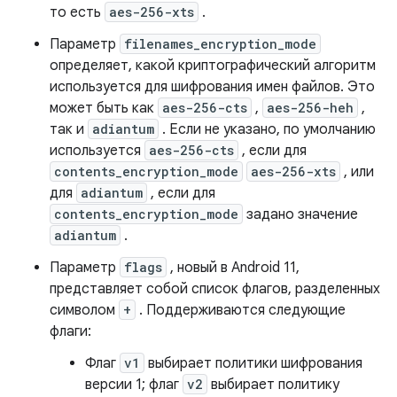
то есть
aes-256-xts
.
Параметр
filenames_encryption_mode
определяет, какой криптографический алгоритм
используется для шифрования имен файлов. Это
может быть как
aes-256-cts
,
aes-256-heh
,
так и
adiantum
. Если не указано, по умолчанию
используется
aes-256-cts
, если для
contents_encryption_mode
aes-256-xts
, или
для
adiantum
, если для
contents_encryption_mode
задано значение
adiantum
.
Параметр
flags
, новый в Android 11,
представляет собой список флагов, разделенных
символом
+
. Поддерживаются следующие
флаги:
Флаг
v1
выбирает политики шифрования
версии 1; флаг
v2
выбирает политику