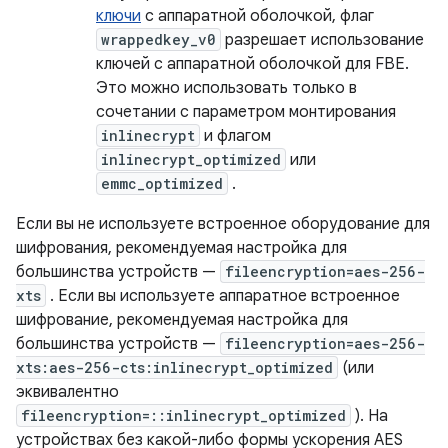
ключи
с аппаратной оболочкой, флаг
wrappedkey_v0
разрешает использование
ключей с аппаратной оболочкой для FBE.
Это можно использовать только в
сочетании с параметром монтирования
inlinecrypt
и флагом
inlinecrypt_optimized
или
emmc_optimized
.
Если вы не используете встроенное оборудование для
шифрования, рекомендуемая настройка для
большинства устройств —
fileencryption=aes-256-
xts
. Если вы используете аппаратное встроенное
шифрование, рекомендуемая настройка для
большинства устройств —
fileencryption=aes-256-
xts:aes-256-cts:inlinecrypt_optimized
(или
эквивалентно
fileencryption=::inlinecrypt_optimized
). На
устройствах без какой-либо формы ускорения AES