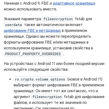
Начиная с Android 9, FBE и
адаптивное хранилище
можно использовать вместе.
Указание параметра
fileencryption
fstab для
userdata
также автоматически включает
шифрование FBE и метаданных
в приемлемом
хранилище. Однако вы можете переопределить
форматы шифрования FBE и/или метаданных в
используемом хранилище, установив свойства в
PRODUCT_PROPERTY_OVERRIDES
.
На устройствах с Android 11 или более поздней версии
используйте следующие свойства:
ro.crypto.volume.options
(новое в Android 11)
выбирает формат шифрования FBE в приемлемом
хранилище. Он имеет тот же синтаксис, что и
аргумент
fileencryption
fstab для шифрования
файлов, и использует те же значения по
умолчанию. См. рекомендации по