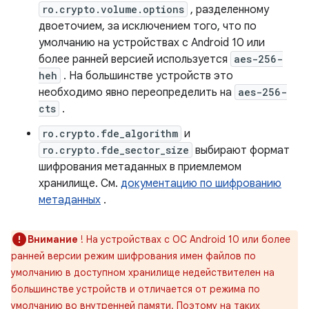
ro.crypto.volume.options
, разделенному
двоеточием, за исключением того, что по
умолчанию на устройствах с Android 10 или
более ранней версией используется
aes-256-
heh
. На большинстве устройств это
необходимо явно переопределить на
aes-256-
cts
.
ro.crypto.fde_algorithm
и
ro.crypto.fde_sector_size
выбирают формат
шифрования метаданных в приемлемом
хранилище. См.
документацию по шифрованию
метаданных
.
Внимание
! На устройствах с ОС Android 10 или более
ранней версии режим шифрования имен файлов по
умолчанию в доступном хранилище недействителен на
большинстве устройств и отличается от режима по
умолчанию во внутренней памяти. Поэтому на таких