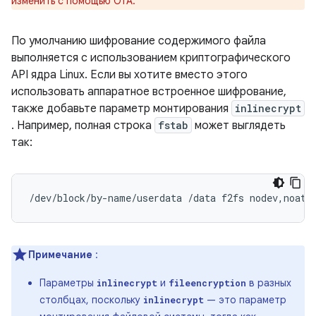
изменить с помощью OTA.
По умолчанию шифрование содержимого файла
выполняется с использованием криптографического
API ядра Linux. Если вы хотите вместо этого
использовать аппаратное встроенное шифрование,
также добавьте параметр монтирования
inlinecrypt
. Например, полная строка
fstab
может выглядеть
так:
/dev/block/by-name/userdata /data f2fs nodev,noati
Примечание
:
Параметры
и
в разных
inlinecrypt
fileencryption
столбцах, поскольку
— это параметр
inlinecrypt