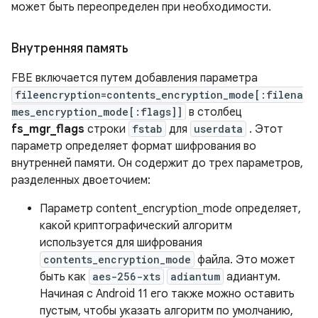
может быть переопределен при необходимости.
Внутренняя память
FBE включается путем добавления параметра
fileencryption=contents_encryption_mode[:filena
mes_encryption_mode[:flags]]
в столбец
fs_mgr_flags
строки
fstab
для
userdata
. Этот
параметр определяет формат шифрования во
внутренней памяти. Он содержит до трех параметров,
разделенных двоеточием:
Параметр content_encryption_mode определяет,
какой криптографический алгоритм
используется для шифрования
contents_encryption_mode
файла. Это может
быть как
aes-256-xts
adiantum
адиантум.
Начиная с Android 11 его также можно оставить
пустым, чтобы указать алгоритм по умолчанию,