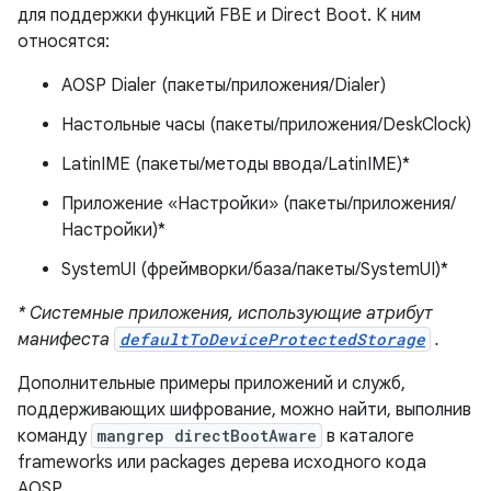
для поддержки функций FBE и Direct Boot. К ним
относятся:
AOSP Dialer (пакеты/приложения/Dialer)
Настольные часы (пакеты/приложения/DeskClock)
LatinIME (пакеты/методы ввода/LatinIME)*
Приложение «Настройки» (пакеты/приложения/
Настройки)*
SystemUI (фреймворки/база/пакеты/SystemUI)*
* Системные приложения, использующие атрибут
манифеста
defaultToDeviceProtectedStorage
.
Дополнительные примеры приложений и служб,
поддерживающих шифрование, можно найти, выполнив
команду
mangrep directBootAware
в каталоге
frameworks или packages дерева исходного кода
AOSP.