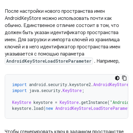
После настройки нового пространства имен
AndroidKeyStore можно использовать почти как
обычно. Единственное отличие состоит в том, что
должен быть указан идентификатор пространства
имен. Для загрузки и импорта ключей из хранилища
ключей и в него идентификатор пространства имен
указывается с помощью параметра
AndroidKeyStoreLoadStoreParameter
. Например,
import
 android
.
security
.
keystore2
.
AndroidKeyStoreL
import
 java
.
security
.
KeyStore
;
KeyStore
 keystore 
=
KeyStore
.
getInstance
(
"AndroidK
keystore
.
load
(
new
AndroidKeyStoreLoadStoreParamete
Чтобы сгенерировать ключ в заданном пространстве