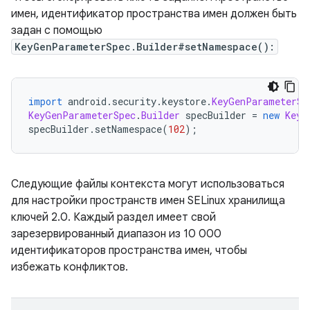
имен, идентификатор пространства имен должен быть
задан с помощью
KeyGenParameterSpec.Builder#setNamespace():
import
 android
.
security
.
keystore
.
KeyGenParameterSp
KeyGenParameterSpec
.
Builder
 specBuilder 
=
new
KeyG
specBuilder
.
setNamespace
(
102
);
Следующие файлы контекста могут использоваться
для настройки пространств имен SELinux хранилища
ключей 2.0. Каждый раздел имеет свой
зарезервированный диапазон из 10 000
идентификаторов пространства имен, чтобы
избежать конфликтов.