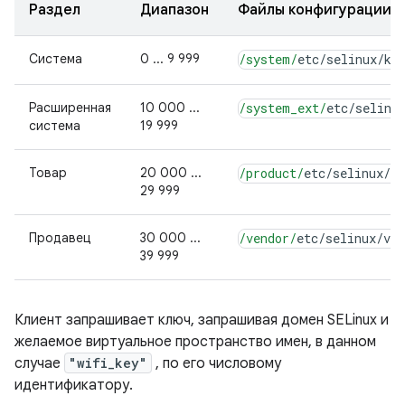
Раздел
Диапазон
Файлы конфигурации
Система
0 ... 9 999
/system/
etc
/
selinux
/
ke
Расширенная
10 000 ...
/system_ext/
etc
/
selinu
система
19 999
Товар
20 000 ...
/product/
etc
/
selinux
/
pr
29 999
Продавец
30 000 ...
/vendor/
etc
/
selinux
/
ven
39 999
Клиент запрашивает ключ, запрашивая домен SELinux и
желаемое виртуальное пространство имен, в данном
случае
"wifi_key"
, по его числовому
идентификатору.