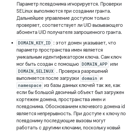
Параметр псевдонима игнорируется. Проверки
SELinux выполняются при создании гранта.
Дальнейшее управление доступом только
проверяет, соответствует ли UID вызывающего
абонента UID получателя запрошенного гранта.
DOMAIN_KEY_ID
: этот домен указывает, что
параметр пространства имен является
уникальным идентификатором ключа. Сам ключ
мог быть создан с помощью
DOMAIN_APP
или
DOMAIN_SELINUX
. Проверка разрешений
выполняется после загрузки
domain
и
namespace
из базы данных ключей так же, как
если бы большой двоичный объект был загружен
кортежем домена, пространства имен и
псевдонима. Обоснованием ключевого домена id
является непрерывность. При доступе к ключу по
псевдониму последующие вызовы могут
работать с другими ключами, поскольку новый