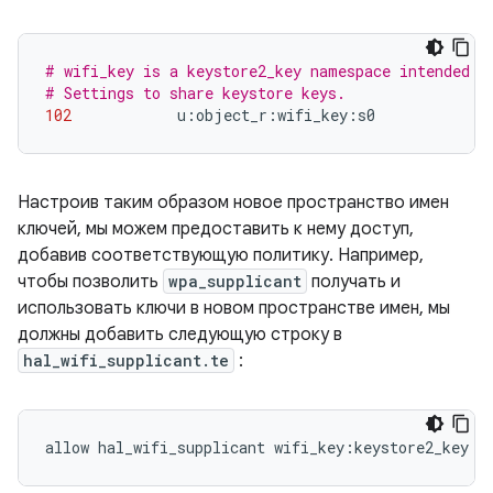
# wifi_key is a keystore2_key namespace intended t
# Settings to share keystore keys.
102
            u
:
object_r
:
wifi_key
:
s0
Настроив таким образом новое пространство имен
ключей, мы можем предоставить к нему доступ,
добавив соответствующую политику. Например,
чтобы позволить
wpa_supplicant
получать и
использовать ключи в новом пространстве имен, мы
должны добавить следующую строку в
hal_wifi_supplicant.te
:
allow hal_wifi_supplicant wifi_key
:
keystore2_key 
{