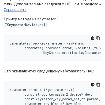
типы. Дополнительные сведения о HIDL см. в разделе «
Справочник»
.
Пример метода из Keymaster 3
IKeymasterDevice.hal
:
generateKey(vec<KeyParameter> keyParams)

        generates(ErrorCode error, vec<uint8_t> key
                  KeyCharacteristics keyCharacteri
Это эквивалентно следующему из keymaster2 HAL:
keymaster_error_t (*generate_key)(

        const struct keymaster2_device* dev,

        const keymaster_key_param_set_t* params,

        keymaster_key_blob_t* key_blob,
