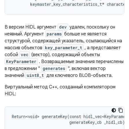
В версии HIDL аргумент
dev
удален, поскольку он
неявный. Аргумент
params
больше не является
структурой, содержащей указатель, ссылающийся на
массив объектов
key_parameter_t
, а представляет
собой
vec
(вектор), содержащий объекты
KeyParameter
. Возвращаемые значения перечислены
в предложении "
generates
", включая вектор
значений
uint8_t
для ключевого BLOB-объекта.
Виртуальный метод C++, созданный компилятором
HIDL:
Return<void> generateKey(const hidl_vec<KeyParamete