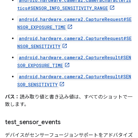
android.hardware.camera2.CameraCharacteris
tics#SENSOR_INFO_SENSITIVITY_RANGE
android.hardware.camera2.CaptureRequest#SE
NSOR_EXPOSURE_TIME
android.hardware.camera2.CaptureRequest#SE
NSOR_SENSITIVITY
android.hardware.camera2.CaptureResult#SEN
SOR_EXPOSURE_TIME
android.hardware.camera2.CaptureResult#SEN
SOR_SENSITIVITY
パス：
読み取り値と書き込み値は、すべてのショットで一
致します。
test
_
sensor
_
events
デバイスがセンサーフュージョンサポートをアドバタイズ