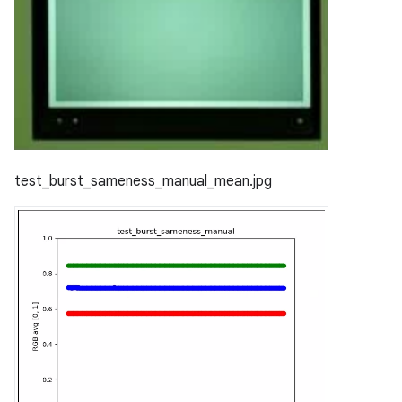
test_burst_sameness_manual_mean.jpg