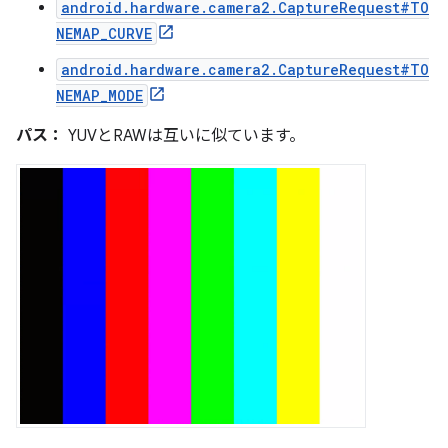
android.hardware.camera2.CaptureRequest#TO
NEMAP_CURVE
android.hardware.camera2.CaptureRequest#TO
NEMAP_MODE
パス：
YUVとRAWは互いに似ています。