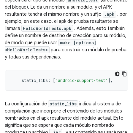
especifica el tipo de módulo
(al comienzo
del bloque). Le da un nombre a su módulo, y el APK
resultante tendrá el mismo nombre y un sufijo
.apk
, por
ejemplo, en este caso, el apk de prueba resultante se
llamará
HelloWorldTests.apk
. Además, esto también
define un nombre de destino de creación para su módulo,
de modo que puede usar
make [options]
<HelloWorldTests>
para construir su módulo de prueba
y todas sus dependencias.
    static_libs
:
[
"android-support-test"
],
La configuración de
static_libs
indica al sistema de
compilación que incorpore el contenido de los módulos
nombrados en el apk resultante del módulo actual. Esto
significa que se espera que cada módulo nombrado
produzca un archivo
.jar
, y su contenido se usará para