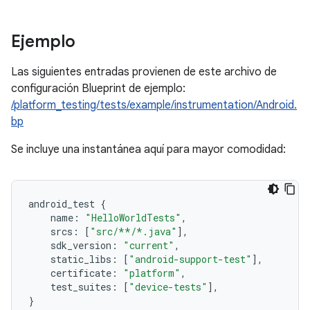
Ejemplo
Las siguientes entradas provienen de este archivo de
configuración Blueprint de ejemplo:
/platform_testing/tests/example/instrumentation/Android.
bp
Se incluye una instantánea aquí para mayor comodidad:
android_test 
{
    name
:
"HelloWorldTests"
,
    srcs
:
[
"src/**/*.java"
],
    sdk_version
:
"current"
,
    static_libs
:
[
"android-support-test"
],
    certificate
:
"platform"
,
    test_suites
:
[
"device-tests"
],
}