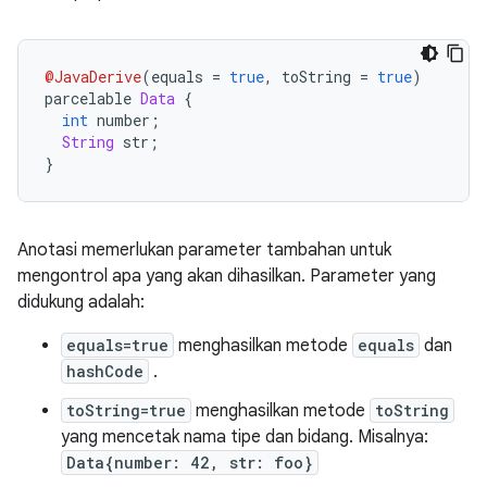
@JavaDerive
(
equals 
=
true
,
 toString 
=
true
)
parcelable 
Data
{
int
 number
;
String
 str
;
}
Anotasi memerlukan parameter tambahan untuk
mengontrol apa yang akan dihasilkan. Parameter yang
didukung adalah:
equals=true
menghasilkan metode
equals
dan
hashCode
.
toString=true
menghasilkan metode
toString
yang mencetak nama tipe dan bidang. Misalnya:
Data{number: 42, str: foo}