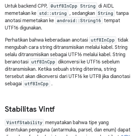
Untuk backend CPP,
@utf8InCpp String
di AIDL
memetakan ke
std::string
, sedangkan
String
tanpa
anotasi memetakan ke
android::String16
tempat
UTF16 digunakan.
Perhatikan bahwa keberadaan anotasi
utf8InCpp
tidak
mengubah cara string ditransmisikan melalui kabel. String
selalu ditransmisikan sebagai UTF16 melalui kabel. String
beranotasi
utf8InCpp
dikonversi ke UTF16 sebelum
ditransmisikan. Ketika sebuah string diterima, string
tersebut akan dikonversi dari UTF16 ke UTF8 jika dianotasi
sebagai
utf8InCpp
.
Stabilitas Vintf
VintfStability
menyatakan bahwa tipe yang
ditentukan pengguna (antarmuka, parsel, dan enum) dapat