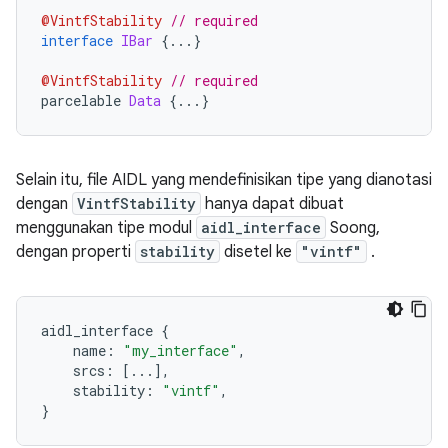
@VintfStability
// required
interface
IBar
{...}
@VintfStability
// required
parcelable 
Data
{...}
Selain itu, file AIDL yang mendefinisikan tipe yang dianotasi
dengan
VintfStability
hanya dapat dibuat
menggunakan tipe modul
aidl_interface
Soong,
dengan properti
stability
disetel ke
"vintf"
.
aidl_interface 
{
    name
:
"my_interface"
,
    srcs
:
[...],
    stability
:
"vintf"
,
}