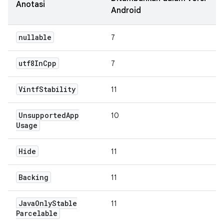
Anotasi
Android
nullable
7
utf8In
Cpp
7
Vintf
Stability
11
Unsupported
App
10
Usage
Hide
11
Backing
11
Java
Only
Stable
11
Parcelable