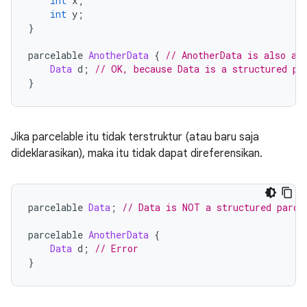
int
 x
;
int
 y
;
}
parcelable 
AnotherData
{
// AnotherData is also a 
Data
 d
;
// OK, because Data is a structured pa
}
Jika parcelable itu tidak terstruktur (atau baru saja
dideklarasikan), maka itu tidak dapat direferensikan.
parcelable 
Data
;
// Data is NOT a structured parce
parcelable 
AnotherData
{
Data
 d
;
// Error
}