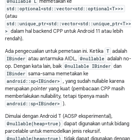
@nullable L
memetakan ke
std::optional<std::vector<std::optional<T>>>
(atau
std::unique_ptr<std::vector<std::unique_ptr<T>>
>
dalam hal backend CPP untuk Android 11 atau lebih
rendah).
Ada pengecualian untuk pemetaan ini. Ketika
T
adalah
IBinder
atau antarmuka AIDL,
@nullable
adalah no-
op. Dengan kata lain, baik
@nullable IBinder
dan
IBinder
sama-sama memetakan ke
android::sp<IBinder>
, yang sudah nullable karena
merupakan
pointer
yang kuat (pembacaan CPP masih
memberlakukan nullability, tetapi tipenya masih
android::sp<IBinder>
).
Dimulai dengan Android T (AOSP eksperimental),
@nullable(heap=true)
dapat digunakan untuk bidang
parcelable untuk memodelkan jenis rekursif.
@nullable(heap=true)
tidak dapat digunakan dengan