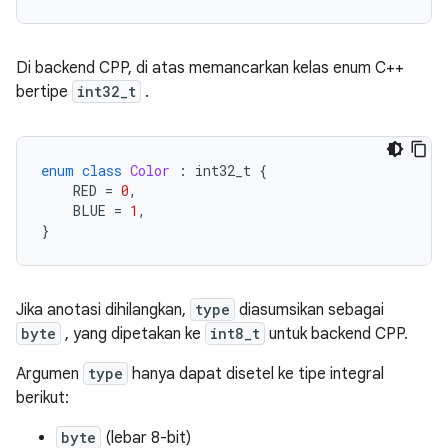
Di backend CPP, di atas memancarkan kelas enum C++
bertipe
int32_t
.
enum
class
Color
:
 int32_t 
{
    RED 
=
0
,
    BLUE 
=
1
,
}
Jika anotasi dihilangkan,
type
diasumsikan sebagai
byte
, yang dipetakan ke
int8_t
untuk backend CPP.
Argumen
type
hanya dapat disetel ke tipe integral
berikut:
byte
(lebar 8-bit)