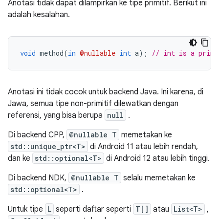
Anotasi tidak dapat dilampirkan ke tipe primitif. Berikut ini
adalah kesalahan.
void
 method
(
in
@nullable
int
 a
);
// int is a primi
Anotasi ini tidak cocok untuk backend Java. Ini karena, di
Jawa, semua tipe non-primitif dilewatkan dengan
referensi, yang bisa berupa
null
.
Di backend CPP,
@nullable T
memetakan ke
std::unique_ptr<T>
di Android 11 atau lebih rendah,
dan ke
std::optional<T>
di Android 12 atau lebih tinggi.
Di backend NDK,
@nullable T
selalu memetakan ke
std::optional<T>
.
Untuk tipe
L
seperti daftar seperti
T[]
atau
List<T>
,