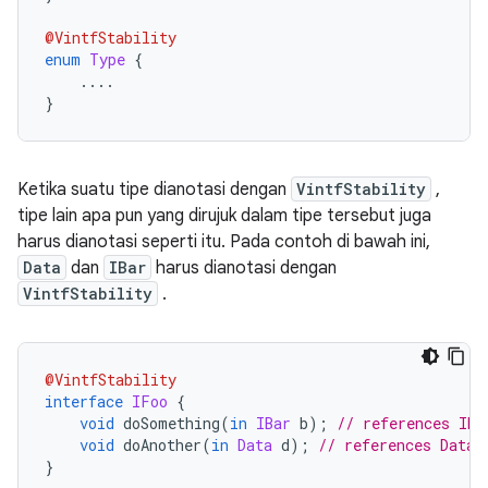
@VintfStability
enum
Type
{
....
}
Ketika suatu tipe dianotasi dengan
VintfStability
,
tipe lain apa pun yang dirujuk dalam tipe tersebut juga
harus dianotasi seperti itu. Pada contoh di bawah ini,
Data
dan
IBar
harus dianotasi dengan
VintfStability
.
@VintfStability
interface
IFoo
{
void
 doSomething
(
in
IBar
 b
);
// references IBa
void
 doAnother
(
in
Data
 d
);
// references Data
}