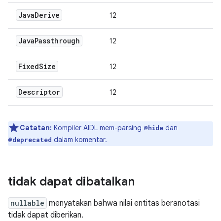
Java
Derive
12
Java
Passthrough
12
Fixed
Size
12
Descriptor
12
Catatan:
Kompiler AIDL mem-parsing
dan
@hide
dalam komentar.
@deprecated
tidak dapat dibatalkan
nullable
menyatakan bahwa nilai entitas beranotasi
tidak dapat diberikan.