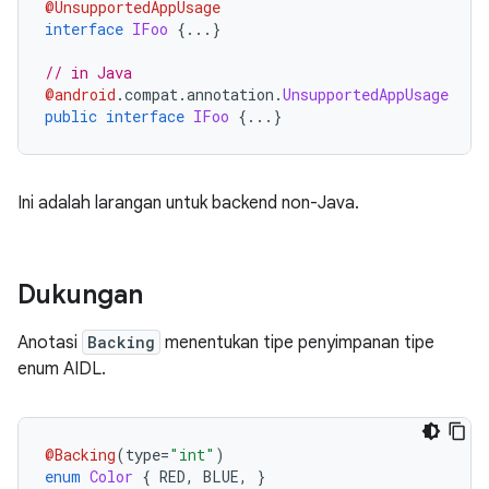
@UnsupportedAppUsage
interface
IFoo
{...}
// in Java
@android
.
compat
.
annotation
.
UnsupportedAppUsage
public
interface
IFoo
{...}
Ini adalah larangan untuk backend non-Java.
Dukungan
Anotasi
Backing
menentukan tipe penyimpanan tipe
enum AIDL.
@Backing
(
type
=
"int"
)
enum
Color
{
 RED
,
 BLUE
,
}