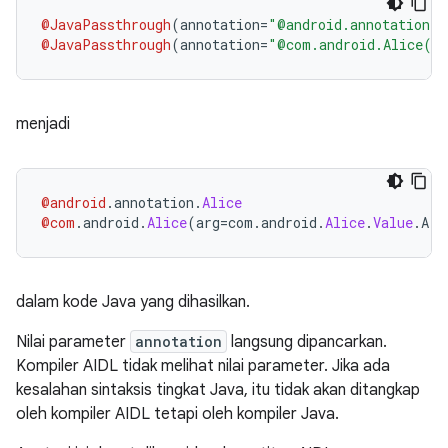
@JavaPassthrough
(
annotation
=
"@android.annotation.A
@JavaPassthrough
(
annotation
=
"@com.android.Alice(ar
menjadi
@android
.
annotation
.
Alice
@com
.
android
.
Alice
(
arg
=
com
.
android
.
Alice
.
Value
.
A
)
dalam kode Java yang dihasilkan.
Nilai parameter
annotation
langsung dipancarkan.
Kompiler AIDL tidak melihat nilai parameter. Jika ada
kesalahan sintaksis tingkat Java, itu tidak akan ditangkap
oleh kompiler AIDL tetapi oleh kompiler Java.