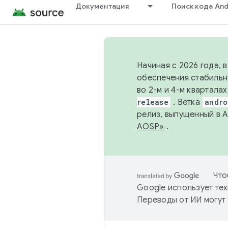
Документация
Поиск кода And
Начиная с 2026 года, 
обеспечения стабильн
во 2-м и 4-м квартала
release
. Ветка
andro
релиз, выпущенный в 
AOSP»
.
Что
Google использует тех
Переводы от ИИ могут