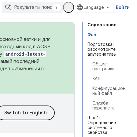
/
Войти
Содержание
Фон
основной ветки и для
Подготовка:
исходный код в AOSP
рассмотрите
ку
android-latest-
альтернативы
 самый последний
Общие
здел «Изменения в
настройки
ХАЛ
Конфигурацион
ный файл
Служба
переплета
Шаг 1:
Определение
системного
свойства