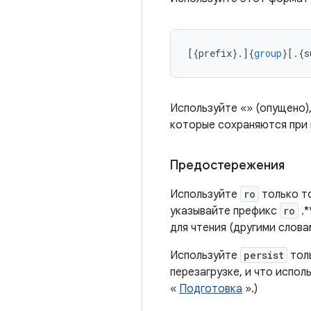
[{
prefix
}.]{
group
}[.{
s
Используйте «» (опущено)
которые сохраняются при 
Предостережения
Используйте
ro
только то
указывайте префикс
ro
.*
для чтения (другими слов
Используйте
persist
толь
перезагрузке, и что испо
«
Подготовка
».)