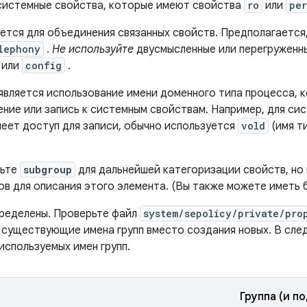
 системные свойства, которые имеют свойства
ro
или
per
ется для объединения связанных свойств. Предполагается,
lephony
.
Не используйте
двусмысленные или перегруженны
или
config
.
вляется использование имени доменного типа процесса, 
ние или запись к системным свойствам. Например, для сис
еет доступ для записи, обычно используется
vold
(имя т
вьте
subgroup
для дальнейшей категоризации свойств, но
ов для описания этого элемента. (Вы также можете иметь
пределены. Проверьте файл
system/sepolicy/private/pro
 существующие имена групп вместо создания новых. В сл
используемых имен групп.
Группа (и п