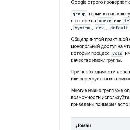
Google строго проверяет
group
терминов использу
похожее на
audio
или
te
,
system
,
dev
,
default
Общепринятой практикой я
монопольный доступ на чте
которым процесс
vold
им
качестве имени группы.
При необходимости доба
или перегруженных термин
Многие имена групп уже о
возможности используйте
приведены примеры часто 
Домен