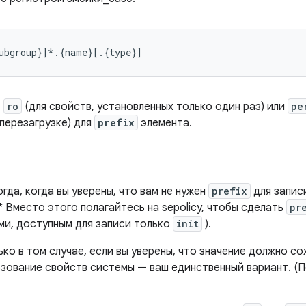
ubgroup
}]*.{
name
}[.{
type
}]
,
ro
(для свойств, установленных только один раз) или
pe
перезагрузке) для
prefix
элемента.
гда, когда вы уверены, что вам не нужен
prefix
для записи
* Вместо этого полагайтесь на sepolicy, чтобы сделать
pr
ами, доступным для записи только
init
).
ко в том случае, если вы уверены, что значение должно со
льзование свойств системы — ваш единственный вариант. (