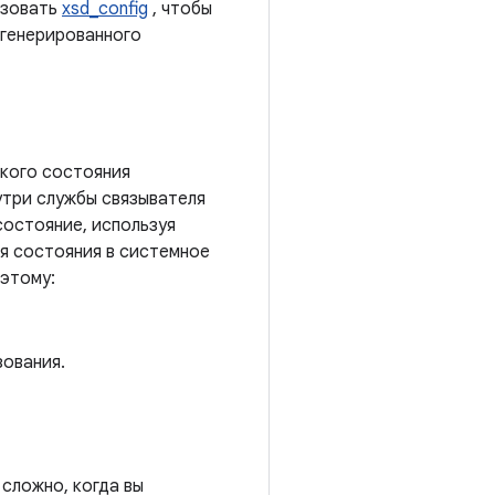
ьзовать
xsd_config
, чтобы
сгенерированного
кого состояния
утри службы связывателя
 состояние, используя
ия состояния в системное
 этому:
зования.
 сложно, когда вы