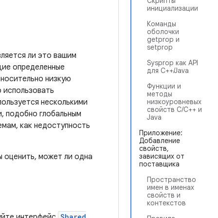
Скрипты
инициализации
Команды
оболочки
getprop и
setprop
вляется ли это вашим
Sysprop как API
щие определенные
для C++/Java
тносительно низкую
Функции и
о использовать
методы
пользуется несколькими
низкоуровневых
свойств C/C++ и
и, подобно глобальным
Java
емам, как недоступность
Приложение:
Добавление
свойств,
 оценить, может ли одна
зависящих от
поставщика
Пространство
имен в именах
свойств и
контекстов
зуйте интерфейс
Shared