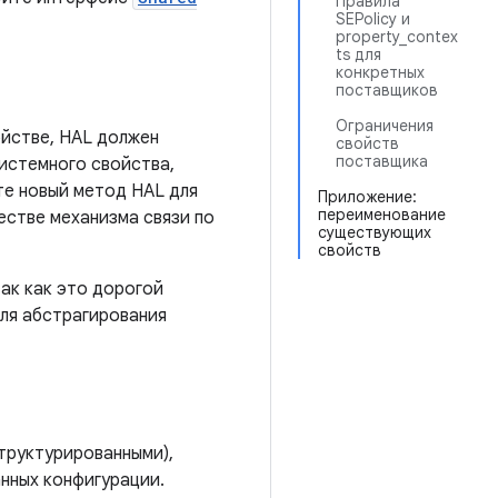
Правила
SEPolicy и
property_contex
ts для
конкретных
поставщиков
Ограничения
ойстве, HAL должен
свойств
поставщика
истемного свойства,
те новый метод HAL для
Приложение:
переименование
естве механизма связи по
существующих
свойств
так как это дорогой
для абстрагирования
труктурированными),
нных конфигурации.