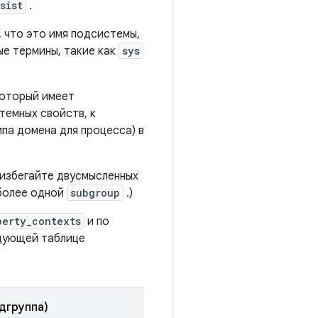
sist
.
 что это имя подсистемы,
е термины, такие как
sys
который имеет
темных свойств, к
ипа домена для процесса) в
 избегайте двусмысленных
 более одной
subgroup
.)
perty_contexts
и по
едующей таблице
одгруппа)