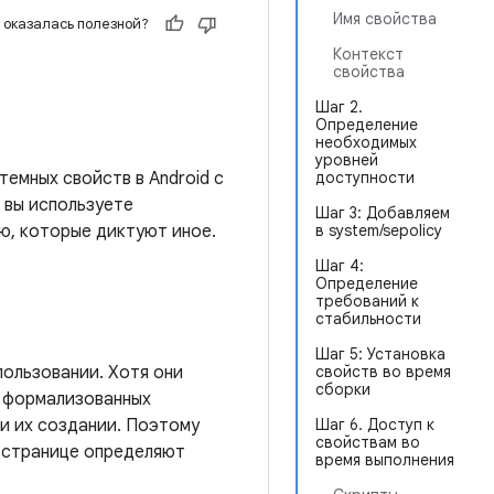
Имя свойства
 оказалась полезной?
Контекст
свойства
Шаг 2.
Определение
необходимых
уровней
емных свойств в Android с
доступности
 вы используете
Шаг 3: Добавляем
ю, которые диктуют иное.
в system/sepolicy
Шаг 4:
Определение
требований к
стабильности
Шаг 5: Установка
пользовании. Хотя они
свойств во время
сборки
а формализованных
и их создании. Поэтому
Шаг 6. Доступ к
свойствам во
й странице определяют
время выполнения