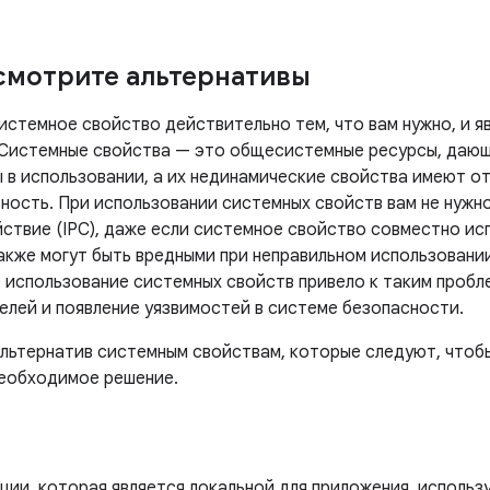
смотрите альтернативы
истемное свойство действительно тем, что вам нужно, и я
 Системные свойства — это общесистемные ресурсы, даю
 в использовании, а их нединамические свойства имеют о
ьность. При использовании системных свойств вам не нужн
твие (IPC), даже если системное свойство совместно ис
акже могут быть вредными при неправильном использовани
 использование системных свойств привело к таким пробл
елей и появление уязвимостей в системе безопасности.
ьтернатив системным свойствам, которые следуют, чтобы
необходимое решение.
ции, которая является локальной для приложения, исполь