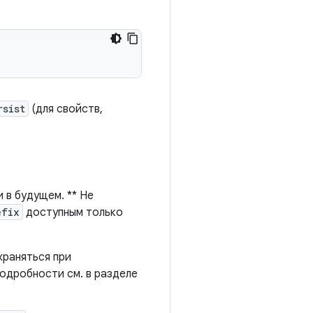
rsist
(для свойств,
 в будущем. ** Не
efix
доступным только
храняться при
Подробности см. в разделе