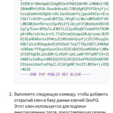
2t09Ed+9Bm4gmEO5Ag0ESedYRBAIAKVW1JcMBWvV/0Bo9
QN4mWRhfzDOk/Rosdb0csAO/l8Kz0gKQPOfObtyYjvI8
hisyEmmHv6U8gUb/xHLIanXGxwhYzjgeuAXVCsv+EvoP
C2b1TvVk9PryzmE4BPIQL/NtgR1oLWm/uWR9zRUFtBnE4
LWBGWE0znfRrnczI5p49i2YZJAjyX1P2WzmScK49CV82
OgTg7Cow+8PRaTkJEW5Y2JIZpnRUq0CYxAmHYX79EMKH
pK+KMs/s3r6nJrnYLTfdZhtmQXimpoDMJg1zxmL8UfNU
KZ8laHRARonte394hidZzM5nb6hQvpPjt2OlPRsyqVxw4
N8bTyOJo856qg4oOEzKG9eeF7oaZTYBy33BTL0408sEB
vUXRwm/fFKgpsOysxC6xi553CxBUCH2omNV6Ka1LNMwzS
G1S8fXgE0Lq3cdDM/GJ4QXP/p6LiwNF99faDMTV3+2SA
hN0DlsIw8hqJc0WISQQYEQIACQUCSedYRAIbDAAKCRDo
EXzeoxcdoafxqf6gZlJZlACgkWF7wi2YLW3Oa+jv2QST
=Wi5D
-----END PGP PUBLIC KEY BLOCK-----
Выполните следующую команду, чтобы добавить
открытый ключ в базу данных ключей GnuPG.
Этот ключ используется для подписи
аннотированных тегов, представляющих релизы.