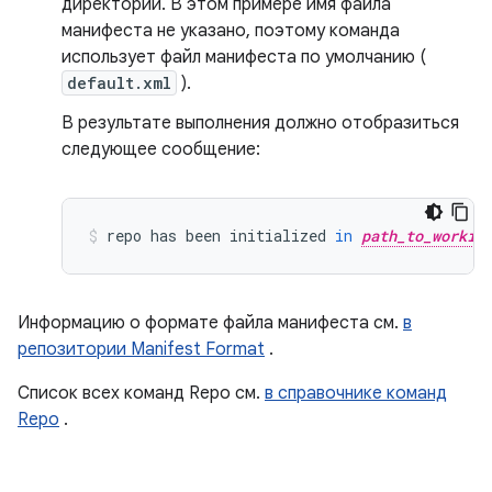
директории. В этом примере имя файла
манифеста не указано, поэтому команда
использует файл манифеста по умолчанию (
default.xml
).
В результате выполнения должно отобразиться
следующее сообщение:
repo
has
been
initialized
in
path_to_workin
Информацию о формате файла манифеста см.
в
репозитории Manifest Format
.
Список всех команд Repo см.
в справочнике команд
Repo
.