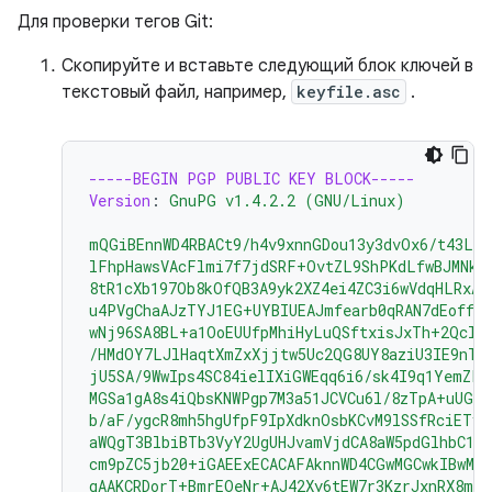
Для проверки тегов Git:
Скопируйте и вставьте следующий блок ключей в
текстовый файл, например,
keyfile.asc
.
-----BEGIN PGP PUBLIC KEY BLOCK-----
Version
:
GnuPG v1.4.2.2 (GNU/Linux)
mQGiBEnnWD4RBACt9/h4v9xnnGDou13y3dvOx6/t43LP
lFhpHawsVAcFlmi7f7jdSRF+OvtZL9ShPKdLfwBJMNkU
8tR1cXb197Ob8kOfQB3A9yk2XZ4ei4ZC3i6wVdqHLRxAB
u4PVgChaAJzTYJ1EG+UYBIUEAJmfearb0qRAN7dEoff0F
wNj96SA8BL+a1OoEUUfpMhiHyLuQSftxisJxTh+2Qclz
/HMdOY7LJlHaqtXmZxXjjtw5Uc2QG8UY8aziU3IE9nTj
jU5SA/9WwIps4SC84ielIXiGWEqq6i6/sk4I9q1YemZF2
MGSa1gA8s4iQbsKNWPgp7M3a51JCVCu6l/8zTpA+uUGap
b/aF/ygcR8mh5hgUfpF9IpXdknOsbKCvM9lSSfRciETyk
aWQgT3BlbiBTb3VyY2UgUHJvamVjdCA8aW5pdGlhbC1j
cm9pZC5jb20+iGAEExECACAFAknnWD4CGwMGCwkIBwMC
gAAKCRDorT+BmrEOeNr+AJ42Xy6tEW7r3KzrJxnRX8mi