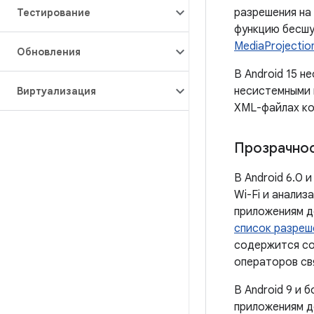
разрешения на
Тестирование
функцию бесшу
MediaProjectio
Обновления
В Android 15 
несистемными 
Виртуализация
XML-файлах ко
Прозрачнос
В Android 6.0
Wi-Fi и анализ
приложениям д
список разреш
содержится с
операторов свя
В Android 9 и
приложениям д