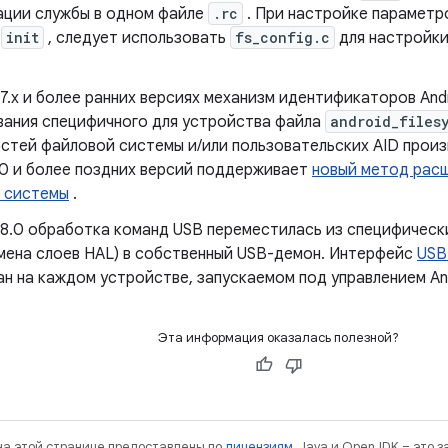
ации службы в одном файле
.rc
. При настройке параметро
ю
init
, следует использовать
fs_config.c
для настройки
 7.x и более ранних версиях механизм идентификаторов Andr
вания специфичного для устройства файла
android_files
стей файловой системы и/или пользовательских AID произ
.0 и более поздних версий поддерживает
новый метод рас
 системы
.
d 8.0 обработка команд USB переместилась из специфическ
мена слоев HAL) в собственный USB-демон. Интерфейс
USB
н на каждом устройстве, запускаемом под управлением And
Эта информация оказалась полезной?
 на этой странице предоставлены по
лицензиям
. Java и OpenJDK – это 