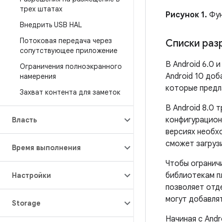
трех штатах
Рисунок 1.
Фун
Внедрить USB HAL
Потоковая передача через
Списки раз
сопутствующее приложение
В Android 6.0
Ограничения полноэкранного
Android 10 до
намерения
которые предл
Захват контента для заметок
В Android 8.0 
конфигурацион
Власть
версиях необ
сможет загруз
Время выполнения
Чтобы огранич
библиотекам пл
Настройки
позволяет отд
могут добавля
Storage
Начиная с Andr