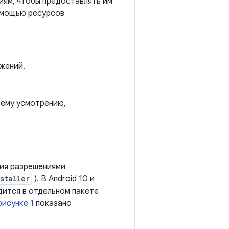
иям, чтобы предоставлять им
помощью ресурсов
жений.
оему усмотрению,
ния разрешениями
staller
). В Android 10 и
дится в отдельном пакете
рисунке 1
показано