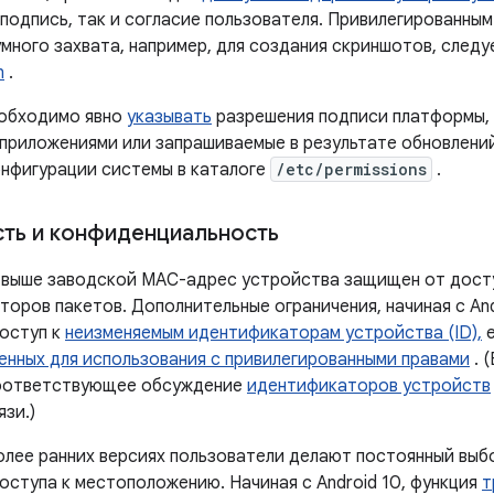
 подпись, так и согласие пользователя. Привилегированны
много захвата, например, для создания скриншотов, следу
n
.
необходимо явно
указывать
разрешения подписи платформы,
приложениями или запрашиваемые в результате обновлений
нфигурации системы в каталоге
/etc/permissions
.
ть и конфиденциальность
 и выше заводской MAC-адрес устройства защищен от дос
аторов пакетов. Дополнительные ограничения, начиная с An
оступ к
неизменяемым идентификаторам устройства (ID),
е
енных для использования с привилегированными правами
. 
оответствующее обсуждение
идентификаторов устройств
зи.)
 более ранних версиях пользователи делают постоянный вы
оступа к местоположению. Начиная с Android 10, функция
т