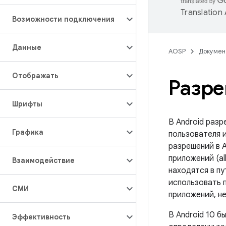
Translation
Возможности подключения
Данные
AOSP
Докумен
Отображать
Разре
Шрифты
В Android раз
Графика
пользователя 
разрешений в A
приложений (al
Взаимодействие
находятся в п
использовать 
СМИ
приложений, не
В Android 10 б
Эффективность