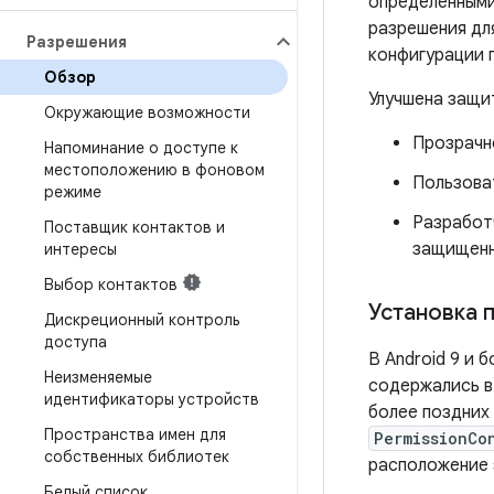
определенными
разрешения дл
Разрешения
конфигурации 
Обзор
Улучшена защи
Окружающие возможности
Прозрачн
Напоминание о доступе к
местоположению в фоновом
Пользова
режиме
Разработ
Поставщик контактов и
защищенн
интересы
Выбор контактов
Установка п
Дискреционный контроль
доступа
В Android 9 и 
Неизменяемые
содержались в
идентификаторы устройств
более поздних
Пространства имен для
PermissionCo
собственных библиотек
расположение э
Белый список