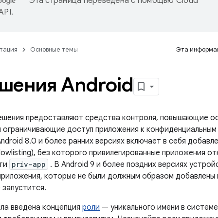
Эта страница переведена с помощью
Cloud
 API
.
тация
Основные темы
Эта информац
шения Android
решения предоставляют средства контроля, повышающие о
и ограничивающие доступ приложения к конфиденциальным
ndroid 8.0 и более ранних версиях включает в себя добавл
lowlisting), без которого привилегированные приложения о
ути
priv-app
. В Android 9 и более поздних версиях устро
приложения, которые не были должным образом добавлены 
 запустится.
ыла введена концепция
роли
— уникального имени в системе,