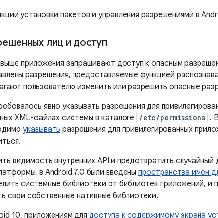
кции установки пакетов и управления разрешениями в Andro
решенных лиц и доступ
 и выше приложения запрашивают доступ к опасным разреше
бавлены разрешения, предоставляемые функцией распознава
агают пользователю изменить или разрешить опасные раз
требовалось явно указывать разрешения для привилегирова
ных XML-файлах системы в каталоге
/etc/permissions
. 
ходимо
указывать
разрешения для привилегированных прило
иться.
ить видимость внутренних API и предотвратить случайный 
атформы, в Android 7.0 были введены
пространства имен д
елить системные библиотеки от библиотек приложений, и 
ть свои собственные нативные библиотеки.
oid 10, приложениям для
доступа к содержимому экрана ус