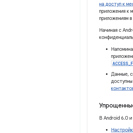
на доступ к м
приложения к 
приложениям в 
Начиная с Andr
конфиденциаль
Напомин
приложен
ACCESS_
Данные, с
доступны
контакто
Упрощенны
В Android 6.0 
Настройк