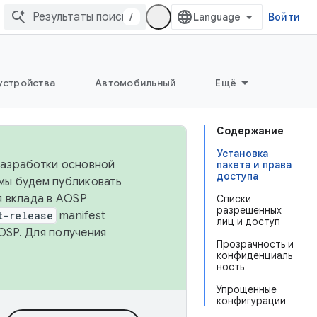
/
Войти
устройства
Автомобильный
Ещё
Содержание
Установка
 разработки основной
пакета и права
доступа
 мы будем публиковать
я вклада в AOSP
Списки
разрешенных
t-release
manifest
лиц и доступ
OSP. Для получения
Прозрачность и
конфиденциаль
ность
Упрощенные
конфигурации