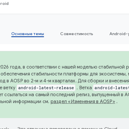
roid
Основные темы
Совместимость
Android-
2026 года, в соответствии с нашей моделью стабильной
я обеспечения стабильности платформы для экосистемы,
од в AOSP во 2-м и 4-м кварталах. Для сборки и внесени
е ветку
android-latest-release
. Ветка
android-lates
ет ссылаться на самый последний релиз, выпущенный в A
льной информации см.
раздел «Изменения в AOSP»
.