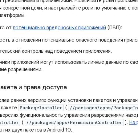
 требованиями и привилегиями. Назначайте роли приложен
я конкретной цели, и настраивайте роли по умолчанию с 
платформы.
та от
потенциально вредоносных приложений
(ПВП):
ость в отношении потенциально опасного поведения прило
тельский контроль над поведением приложения.
чики приложений могут использовать личные данные по св
ые разрешениями.
акета и права доступа
более ранних версиях функции установки пакетов и управле
 пакете
PackageInstaller
(
//packages/apps/PackageIn
 версиях функциональность управления разрешениями нахо
ntroller
(
//packages/apps/PermissionController
).
На 
тих двух пакетов в Android 10.