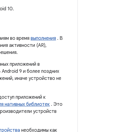
id 10.
ниям во время
выполнения
. В
ния активности (AR),
решения.
нных приложений в
В Android 9 и более поздних
жений, иначе устройство не
доступ приложений к
ля нативных библиотек
. Это
производители устройств
тройства
необходимы как