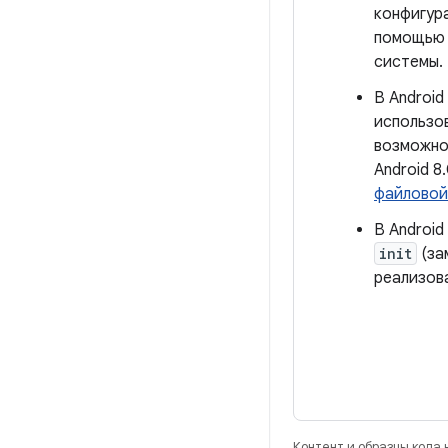
конфигур
помощь
системы.
В Android
использо
возможно
Android 8
файловой
В Androi
init
(за
реализова
Контент и образцы кода