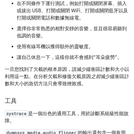
在不同條件下運行測試，例如打開或關閉屏幕、插入
或拔出 USB、打開或關閉 WiFi、打開或關閉藍牙以及
打開或關閉電話和數據無線電。
選擇你非常熟悉的相對安靜的音樂，並且很容易聽到
低調的音樂。
使用有線耳機以獲得額外的靈敏度。
讓自己休息一下，這樣你就不會感到“耳朵疲勞”。
一旦您找到了欠載的根本原因，請減少緩衝區計數和大小以
利用這一點。在分析欠載和修復欠載原因
之前
減少緩衝區計
數和大小的急切方法只會導致挫敗感。
工具
systrace
是一個出色的通用工具，用於診斷系統級性能故
障。
dumpsys media.audio_flinger
的輸出還包含一個有用