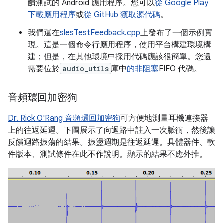
饋測試的 Android 應用程序。您可以
從 Google Play
下載應用程序
或
從 GitHub 獲取源代碼
。
我們還在
slesTestFeedback.cpp
上發布了一個示例實
現。這是一個命令行應用程序，使用平台構建環境構
建；但是，在其他環境中採用代碼應該很簡單。您還
需要位於
audio_utils
庫中
的非阻塞
FIFO 代碼。
音頻環回加密狗
Dr. Rick O'Rang 音頻環回加密狗
可方便地測量耳機連接器
上的往返延遲。下圖展示了向迴路中註入一次脈衝，然後讓
反饋迴路振蕩的結果。振盪週期是往返延遲。具體器件、軟
件版本、測試條件在此不作說明。顯示的結果不應外推。