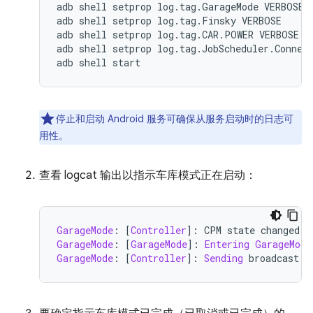
adb shell setprop log.tag.GarageMode VERBOSE

adb shell setprop log.tag.Finsky VERBOSE

adb shell setprop log.tag.CAR.POWER VERBOSE

adb shell setprop log.tag.JobScheduler.Connect
停止和启动 Android 服务可确保从服务启动时的日志可
用性。
查看 logcat 输出以指示车库模式正在启动：
GarageMode
:
[
Controller
]:
 CPM state changed t
GarageMode
:
[
GarageMode
]:
Entering
GarageMode
GarageMode
:
[
Controller
]:
Sending
 broadcast 
w