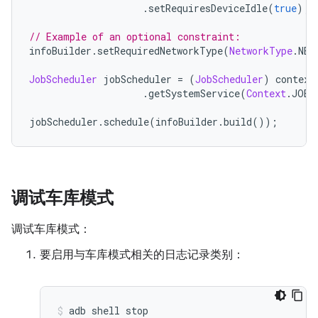
.
setRequiresDeviceIdle
(
true
);
// Example of an optional constraint:
infoBuilder
.
setRequiredNetworkType
(
NetworkType
.
NET
JobScheduler
 jobScheduler 
=
(
JobScheduler
)
 context
.
getSystemService
(
Context
.
JOB_
jobScheduler
.
schedule
(
infoBuilder
.
build
());
调试车库模式
调试车库模式：
要启用与车库模式相关的日志记录类别：
adb shell stop
