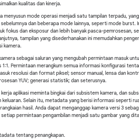
alkan kualitas dan kinerja.
ra menyusun mode operasi menjadi satu tampilan terpadu, yang
ebelumnya dan beberapa mode lainnya, seperti mode burst. In
tuk fokus dan eksposur dan lebih banyak pasca-pemrosesan, se
anjutnya, tampilan yang disederhanakan ini memudahkan pengem
i kamera.
amera sebagai saluran yang mengubah permintaan masuk untuk
is 1:1. Permintaan merangkum semua informasi konfigurasi ten
asuk resolusi dan format piksel; sensor manual, lensa dan kontr
osesan YUV; generasi statistik; dan seterusnya.
kerja aplikasi meminta bingkai dari subsistem kamera, dan sub
n keluaran. Selain itu, metadata yang berisi informasi seperti 
p rangkaian hasil. Anda dapat menganggap kamera versi 3 sebaga
h setiap permintaan pengambilan menjadi satu gambar yang dit
etadata tentang penangkapan.