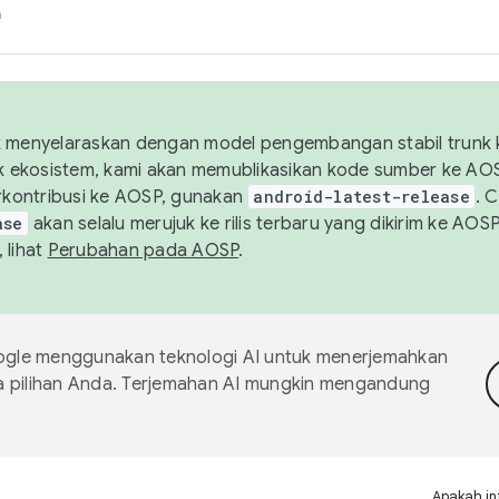
h
uk menyelaraskan dengan model pengembangan stabil trunk
tuk ekosistem, kami akan memublikasikan kode sumber ke A
kontribusi ke AOSP, gunakan
android-latest-release
. 
ase
akan selalu merujuk ke rilis terbaru yang dikirim ke AO
 lihat
Perubahan pada AOSP
.
gle menggunakan teknologi AI untuk menerjemahkan
a pilihan Anda. Terjemahan AI mungkin mengandung
Apakah in