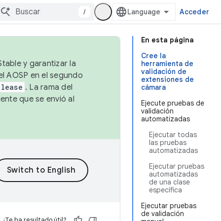
/
Acceder
En esta página
Cree la
table y garantizar la
herramienta de
validación de
 el AOSP en el segundo
extensiones de
elease
. La rama del
cámara
ente que se envió al
Ejecute pruebas de
validación
automatizadas
Ejecutar todas
las pruebas
automatizadas
Ejecutar pruebas
automatizadas
de una clase
específica
Ejecutar pruebas
de validación
¿Te ha resultado útil?