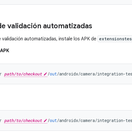
de validación automatizadas
e validación automatizadas, instale los APK de
extensionstes
APK
r 
path/to/checkout
/
out
/
androidx
/
camera
/
integration
-
te
r 
path/to/checkout
/
out
/
androidx
/
camera
/
integration
-
te