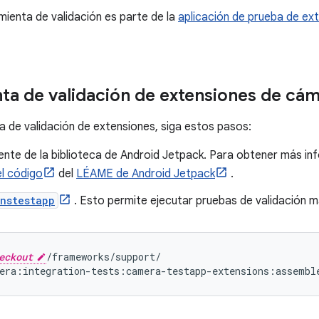
mienta de validación es parte de la
aplicación de prueba de ex
ta de validación de extensiones de cá
a de validación de extensiones, siga estos pasos:
nte de la biblioteca de Android Jetpack. Para obtener más inf
el código
del
LÉAME de Android Jetpack
.
nstestapp
. Esto permite ejecutar pruebas de validación m
eckout
/
frameworks
/
support
/
era
:
integration
-
tests
:
camera
-
testapp
-
extensions
:
assembl