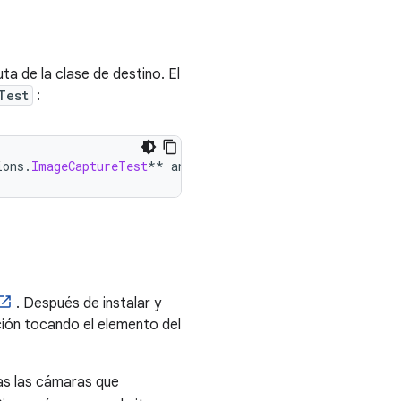
ta de la clase de destino. El
Test
:
ions
.
ImageCaptureTest
**
 androidx
.
camera
.
integration
.
exte
. Después de instalar y
ción tocando el elemento del
as las cámaras que