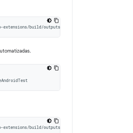
p
-
extensions
/
build
/
outputs
/
apk
/
debug
/
camera
-
testapp
-
exte
automatizadas.
eAndroidTest
p
-
extensions
/
build
/
outputs
/
apk
/
androidTest
/
debug
/
camera
-