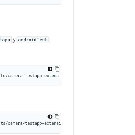
tapp
y
androidTest
.
sts
/
camera
-
testapp
-
extensions
/
build
/
outputs
/
apk
/
debug
/
ca
sts
/
camera
-
testapp
-
extensions
/
build
/
outputs
/
apk
/
androidT