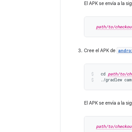
El APK se envía a la sig
path/to/checkou
Cree el APK de
andro
  cd 
path/to/ch
./
gradlew cam
El APK se envía a la sig
path/to/checkou