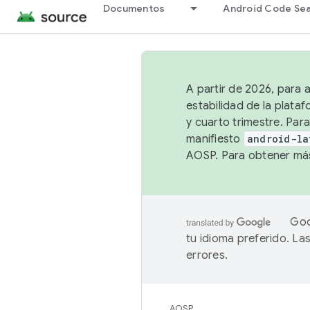
Documentos
Android Code Se
A partir de 2026, para 
estabilidad de la plata
y cuarto trimestre. Para
manifiesto
android-la
AOSP. Para obtener más
Goo
tu idioma preferido. L
errores.
AOSP