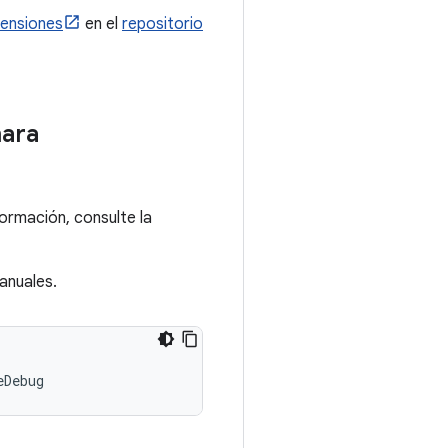
tensiones
en el
repositorio
mara
ormación, consulte la
anuales.
eDebug