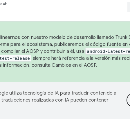
arch
alinearnos con nuestro modelo de desarrollo llamado Trunk S
forma para el ecosistema, publicaremos el código fuente en
 compilar el AOSP y contribuir a él, usa
android-latest-r
test-release
siempre hará referencia a la versión más reci
 información, consulta
Cambios en el AOSP
.
gle utiliza tecnología de IA para traducir contenido a
as traducciones realizadas con IA pueden contener