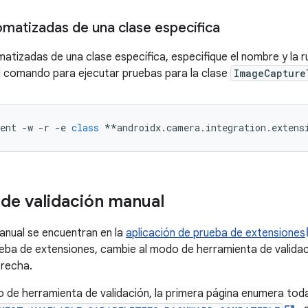
omatizadas de una clase específica
tizadas de una clase específica, especifique el nombre y la ru
l comando para ejecutar pruebas para la clase
ImageCapture
ent 
-
w 
-
r 
-
e 
class
**
androidx
.
camera
.
integration
.
extens
 de validación manual
anual se encuentran en la
aplicación de prueba de extensiones
rueba de extensiones, cambie al modo de herramienta de valida
erecha.
 de herramienta de validación, la primera página enumera tod