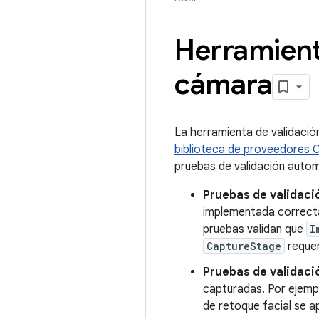
Herramient
cámara
La herramienta de validación
biblioteca de proveedores
pruebas de validación auto
Pruebas de validaci
implementada correcta
pruebas validan que
I
CaptureStage
requer
Pruebas de validaci
capturadas. Por ejempl
de retoque facial se ap