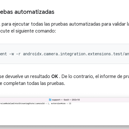
ruebas automatizadas
, para ejecutar todas las pruebas automatizadas para validar l
ecute el siguiente comando:
ent 
-
w 
-
r androidx
.
camera
.
integration
.
extensions
.
test
/
a
 se devuelve un resultado
OK
. De lo contrario, el informe de pr
se completan todas las pruebas.