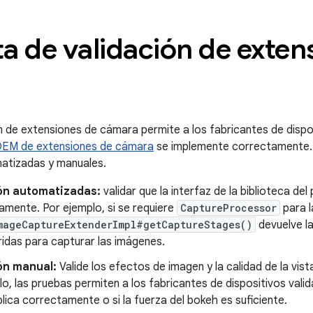
a de validación de exten
 de extensiones de cámara permite a los fabricantes de disposi
 OEM de extensiones de cámara
se implemente correctamente. 
matizadas y manuales.
ón automatizadas:
validar que la interfaz de la biblioteca de
mente. Por ejemplo, si se requiere
CaptureProcessor
para l
mageCaptureExtenderImpl#getCaptureStages()
devuelve la
idas para capturar las imágenes.
ón manual:
Valide los efectos de imagen y la calidad de la vist
o, las pruebas permiten a los fabricantes de dispositivos vali
lica correctamente o si la fuerza del bokeh es suficiente.