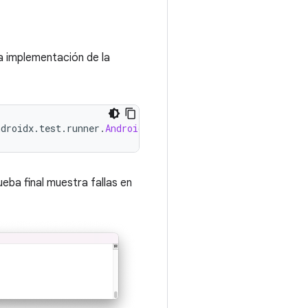
a implementación de la
ndroidx
.
test
.
runner
.
AndroidJUnitRunner
ueba final muestra fallas en