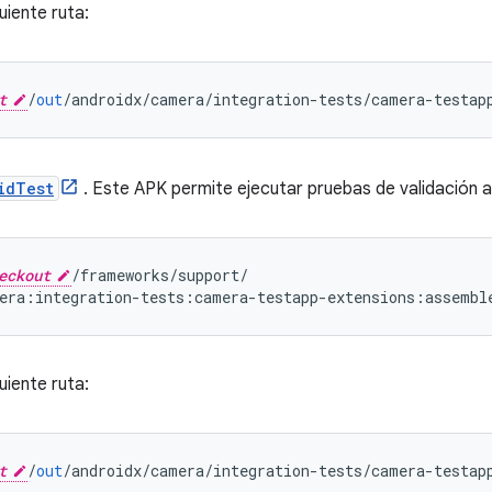
uiente ruta:
t
/
out
/
androidx
/
camera
/
integration
-
tests
/
camera
-
testap
idTest
. Este APK permite ejecutar pruebas de validación 
eckout
/
frameworks
/
support
/
era
:
integration
-
tests
:
camera
-
testapp
-
extensions
:
assembl
uiente ruta:
t
/
out
/
androidx
/
camera
/
integration
-
tests
/
camera
-
testap