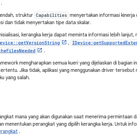
.
rendah, struktur
Capabilities
menyertakan informasi kinerja d
si dan tidak menyertakan tipe data skalar.
nisialisasi, kerangka kerja dapat meminta informasi lebih lanju
evice::getVersionString
,
IDevice:getSupportedExte
cheFilesNeeded
.
amework mengharapkan semua kueri yang dijelaskan di bagian in
 tertentu. Jika tidak, aplikasi yang menggunakan driver tersebu
ku yang salah.
gkat mana yang akan digunakan saat menerima permintaan dari 
 menentukan perangkat yang dipilih kerangka kerja. Untuk inform
erangkat
.