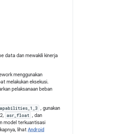
 data dan mewakili kinerja
amework menggunakan
at melakukan eksekusi.
sarkan pelaksanaan beban
apabilities_1_3
, gunakan
v2,
asr_float
, dan
n model terkuantisasi
gkapnya, lihat
Android