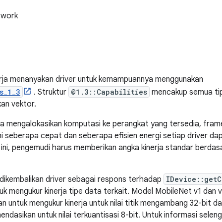
twork
 kerja menanyakan driver untuk kemampuannya menggunakan
s_1_3
. Struktur
@1.3::Capabilities
mencakup semua tipe
an vektor.
a mengalokasikan komputasi ke perangkat yang tersedia, fr
eberapa cepat dan seberapa efisien energi setiap driver dap
ini, pengemudi harus memberikan angka kinerja standar berda
 dikembalikan driver sebagai respons terhadap
IDevice::getC
tuk mengukur kinerja tipe data terkait. Model MobileNet v1 dan 
 untuk mengukur kinerja untuk nilai titik mengambang 32-bit da
ndasikan untuk nilai terkuantisasi 8-bit. Untuk informasi selen