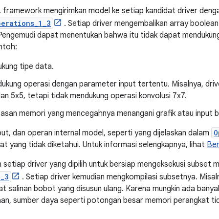
, framework mengirimkan model ke setiap kandidat driver den
perations_1_3
. Setiap driver mengembalikan array boolea
Pengemudi dapat menentukan bahwa itu tidak dapat mendukung
ntoh:
kung tipe data.
kung operasi dengan parameter input tertentu. Misalnya, dri
dan 5x5, tetapi tidak mendukung operasi konvolusi 7x7.
tasan memori yang mencegahnya menangani grafik atau input b
put, dan operan internal model, seperti yang dijelaskan dalam
O
kat yang tidak diketahui. Untuk informasi selengkapnya, lihat
Ben
setiap driver yang dipilih untuk bersiap mengeksekusi subset
1_3
. Setiap driver kemudian mengkompilasi subsetnya. Misa
salinan bobot yang disusun ulang. Karena mungkin ada banyak
aan, sumber daya seperti potongan besar memori perangkat ti