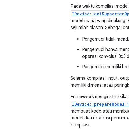
Pada waktu kompilasi model
IDevice::getSupportedO
model mana yang didukung. 
sejumlah alasan. Sebagai co
Pengemudi tidak mendu
Pengemudi hanya mendu
operasi konvolusi 3x3 
Pengemudi memiliki ba
Selama kompilasi, input, out
memiliki dimensi atau pering
Framework menginstruksikan 
IDevice::prepareModel_
membuat kode atau membuat 
model dan eksekusi permint
kompilasi.