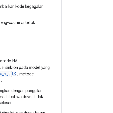
embalikan kode kegagalan
 meng-cache artefak
metode HAL
usi sinkron pada model yang
e_1_3
, metode
.
ingkan dengan panggilan
erarti bahwa driver tidak
elesai.