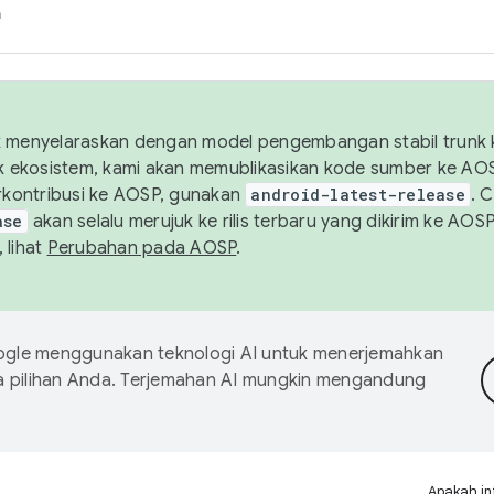
h
uk menyelaraskan dengan model pengembangan stabil trunk
tuk ekosistem, kami akan memublikasikan kode sumber ke A
kontribusi ke AOSP, gunakan
android-latest-release
. 
ase
akan selalu merujuk ke rilis terbaru yang dikirim ke AO
 lihat
Perubahan pada AOSP
.
gle menggunakan teknologi AI untuk menerjemahkan
a pilihan Anda. Terjemahan AI mungkin mengandung
Apakah in