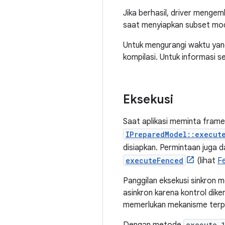
Jika berhasil, driver menge
saat menyiapkan subset mod
Untuk mengurangi waktu yang
kompilasi. Untuk informasi s
Eksekusi
Saat aplikasi meminta fra
IPreparedModel::execut
disiapkan. Permintaan juga
executeFenced
(lihat
F
Panggilan eksekusi sinkron 
asinkron karena kontrol dikem
memerlukan mekanisme terpis
execute_