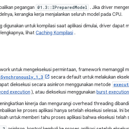
mbalikan pegangan
@1.3::IPreparedModel
. Jika driver meng
elnya, kerangka kerja menjalankan seluruh model pada CPU.
 digunakan untuk kompilasi saat aplikasi dimulai, driver dapat
elengkapnya, lihat
Caching Kompilasi
.
mework untuk mengeksekusi permintaan, framework memanggil 
eSynchronously_1_3
secara default untuk melakukan eksek
 dapat dieksekusi secara asinkron menggunakan metode
execut
eced execution
), atau dieksekusi menggunakan
burst execution
meningkatkan kinerja dan mengurangi overhead threading diband
balikan ke proses aplikasi hanya setelah eksekusi selesai. Ini b
ah untuk memberi tahu proses aplikasi bahwa eksekusi telah s
1_3