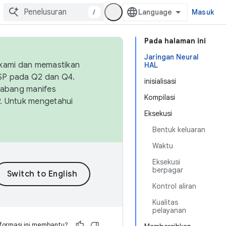
/
Masuk
Pada halaman ini
Jaringan Neural
 kami dan memastikan
HAL
OSP pada Q2 dan Q4.
inisialisasi
Cabang manifes
Kompilasi
SP. Untuk mengetahui
Eksekusi
Bentuk keluaran
Waktu
Eksekusi
berpagar
Kontrol aliran
Kualitas
pelayanan
formasi ini membantu?