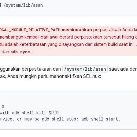
memindahkan
perpustakaan Anda 
OCAL_MODULE_RELATIVE_PATH
membangun kembali dari awal berarti perpustakaan tersebut hilang 
tu adalah keterbatasan yang disayangkan dari sistem build saat ini
dan
.
N
adb sync
nggunakan perpustakaan dari
/system/lib/asan
saat ada de
idak, Anda mungkin perlu menonaktifkan SELinux:
 0
with adb shell kill $PID
