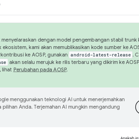
h
uk menyelaraskan dengan model pengembangan stabil trunk
tuk ekosistem, kami akan memublikasikan kode sumber ke A
kontribusi ke AOSP, gunakan
android-latest-release
. 
ase
akan selalu merujuk ke rilis terbaru yang dikirim ke AO
 lihat
Perubahan pada AOSP
.
gle menggunakan teknologi AI untuk menerjemahkan
a pilihan Anda. Terjemahan AI mungkin mengandung
Apakah in