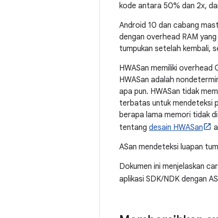
kode antara 50% dan 2x, dan
Android 10 dan cabang mas
dengan overhead RAM yang l
tumpukan setelah kembali, s
HWASan memiliki overhead CP
HWASan adalah nondeterminis
apa pun. HWASan tidak memil
terbatas untuk mendeteksi 
berapa lama memori tidak di
tentang
desain HWASan
a
ASan mendeteksi luapan tum
Dokumen ini menjelaskan ca
aplikasi SDK/NDK dengan ASa