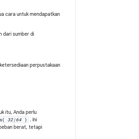
 dua cara untuk mendapatkan
 dari sumber di
 ketersediaan perpustakaan
k itu, Anda perlu
ss(
32|64
)
. Ini
eban berat, tetapi