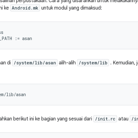
salinan perpustakaan. Cara yang disarankan untuk melakukann
ni ke
Android.mk
untuk modul yang dimaksud:
s

an di
/system/lib/asan
alih-alih
/system/lib
. Kemudian, 
em/lib/asan
kan berikut ini ke bagian yang sesuai dari
/init.rc
atau
/i