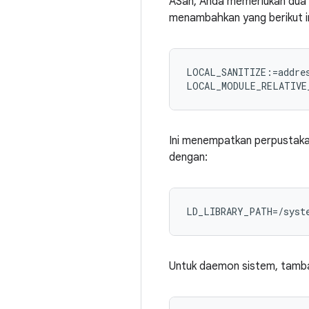
ASan, Anda memerlukan dua 
menambahkan yang berikut i
LOCAL_SANITIZE:=addres
Ini menempatkan perpustaka
dengan:
LD_LIBRARY_PATH=/syst
Untuk daemon sistem, tambah