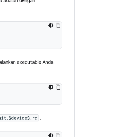
ya adalah dengan
jalankan executable Anda
nit.$device$.rc
.