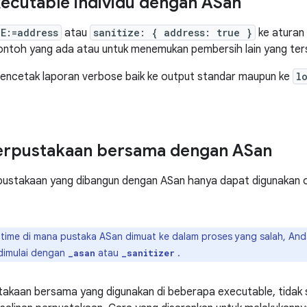
cutable individu dengan ASan
E:=address
atau
sanitize: { address: true }
ke aturan 
ontoh yang ada atau untuk menemukan pembersih lain yang ter
mencetak laporan verbose baik ke output standar maupun ke
l
rpustakaan bersama dengan ASan
rpustakaan yang dibangun dengan ASan hanya dapat digunakan 
ntime di mana pustaka ASan dimuat ke dalam proses yang salah, And
 dimulai dengan
atau
.
_asan
_sanitizer
akaan bersama yang digunakan di beberapa executable, tidak