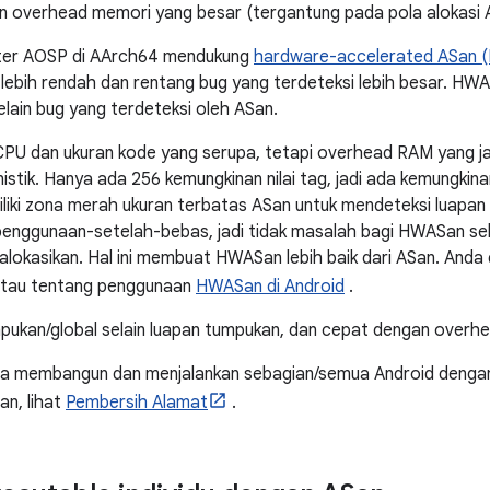
 overhead memori yang besar (tergantung pada pola alokasi A
ter AOSP di AArch64 mendukung
hardware-accelerated ASan 
ebih rendah dan rentang bug yang terdeteksi lebih besar. H
elain bug yang terdeteksi oleh ASan.
U dan ukuran kode yang serupa, tetapi overhead RAM yang jauh
tik. Hanya ada 256 kemungkinan nilai tag, jadi ada kemungkin
iki zona merah ukuran terbatas ASan untuk mendeteksi luapan 
penggunaan-setelah-bebas, jadi tidak masalah bagi HWASan se
alokasikan. Hal ini membuat HWASan lebih baik dari ASan. Anda
tau tentang penggunaan
HWASan di Android
.
pukan/global selain luapan tumpukan, dan cepat dengan overhe
ra membangun dan menjalankan sebagian/semua Android denga
n, lihat
Pembersih Alamat
.