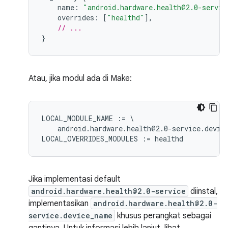
    name
:
"android.hardware.health@2.0-servic
    overrides
:
[
"healthd"
],
// ...
}
Atau, jika modul ada di Make:
LOCAL_MODULE_NAME 
:
= \
    android.hardware.health@2.0
-
service.devic
LOCAL_OVERRIDES_MODULES 
:
= healthd
Jika implementasi default
android.hardware.health@2.0-service
diinstal,
implementasikan
android.hardware.health@2.0-
service.device_name
khusus perangkat sebagai