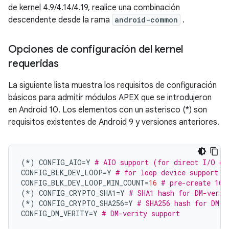
de kernel 4.9/4.14/4.19, realice una combinación
descendente desde la rama
android-common
.
Opciones de configuración del kernel
requeridas
La siguiente lista muestra los requisitos de configuración
básicos para admitir módulos APEX que se introdujeron
en Android 10. Los elementos con un asterisco (*) son
requisitos existentes de Android 9 y versiones anteriores.
(*)
 CONFIG_AIO
=
Y 
# AIO support (for direct I/O on
CONFIG_BLK_DEV_LOOP
=
Y 
# for loop device support
CONFIG_BLK_DEV_LOOP_MIN_COUNT
=
16
# pre-create 16 
(*)
 CONFIG_CRYPTO_SHA1
=
Y 
# SHA1 hash for DM-verit
(*)
 CONFIG_CRYPTO_SHA256
=
Y 
# SHA256 hash for DM-v
CONFIG_DM_VERITY
=
Y 
# DM-verity support