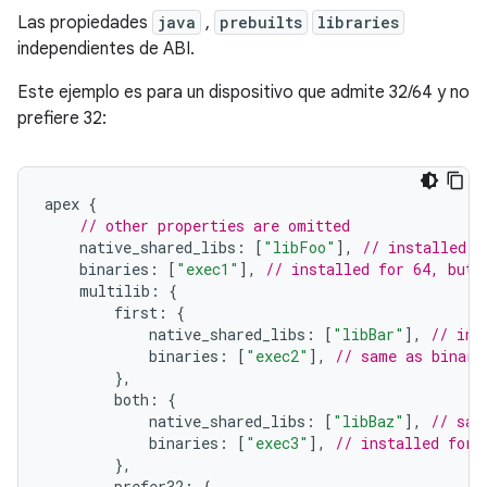
Las propiedades
java
,
prebuilts
libraries
independientes de ABI.
Este ejemplo es para un dispositivo que admite 32/64 y no
prefiere 32:
apex 
{
// other properties are omitted
    native_shared_libs
:
[
"libFoo"
],
// installed f
    binaries
:
[
"exec1"
],
// installed for 64, but 
    multilib
:
{
        first
:
{
            native_shared_libs
:
[
"libBar"
],
// ins
            binaries
:
[
"exec2"
],
// same as binari
},
        both
:
{
            native_shared_libs
:
[
"libBaz"
],
// sam
            binaries
:
[
"exec3"
],
// installed for 
},
        prefer32
:
{