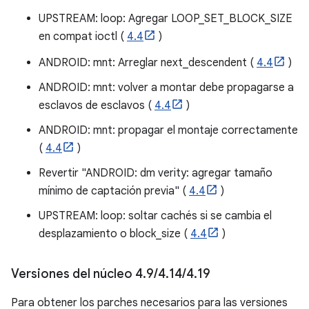
UPSTREAM: loop: Agregar LOOP_SET_BLOCK_SIZE
en compat ioctl (
4.4
)
ANDROID: mnt: Arreglar next_descendent (
4.4
)
ANDROID: mnt: volver a montar debe propagarse a
esclavos de esclavos (
4.4
)
ANDROID: mnt: propagar el montaje correctamente
(
4.4
)
Revertir "ANDROID: dm verity: agregar tamaño
mínimo de captación previa" (
4.4
)
UPSTREAM: loop: soltar cachés si se cambia el
desplazamiento o block_size (
4.4
)
Versiones del núcleo 4
.
9
/
4
.
14
/
4
.
19
Para obtener los parches necesarios para las versiones