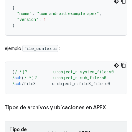
{
"name"
:
"com.android.example.apex"
,
"version"
:
1
}
ejemplo
file_contexts
:
(
/.*)?           u:object_r:system_file:s0
/
sub
(
/.*)?       u:object_r:sub_file:s0
/
sub
/
file3       u
:
object_r
:
file3_file
:
s0
Tipos de archivos y ubicaciones en APEX
Tipo de