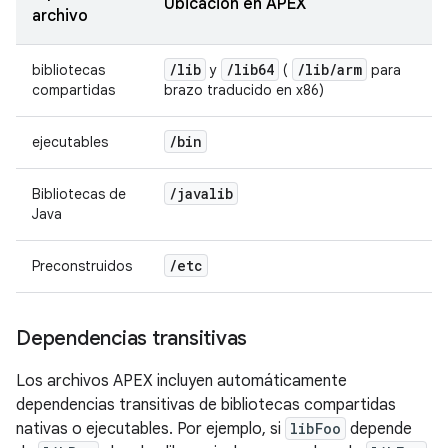
Ubicación en APEX
archivo
/
lib
/
lib64
/
lib
/
arm
bibliotecas
y
(
para
compartidas
brazo traducido en x86)
/
bin
ejecutables
/
javalib
Bibliotecas de
Java
/
etc
Preconstruidos
Dependencias transitivas
Los archivos APEX incluyen automáticamente
dependencias transitivas de bibliotecas compartidas
nativas o ejecutables. Por ejemplo, si
libFoo
depende