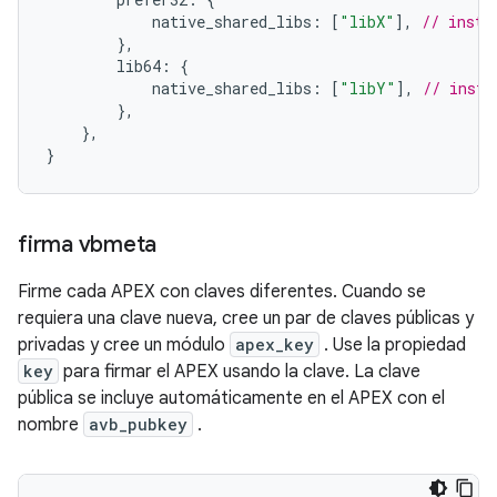
            native_shared_libs
:
[
"libX"
],
// insta
},
        lib64
:
{
            native_shared_libs
:
[
"libY"
],
// insta
},
},
}
firma vbmeta
Firme cada APEX con claves diferentes. Cuando se
requiera una clave nueva, cree un par de claves públicas y
privadas y cree un módulo
apex_key
. Use la propiedad
key
para firmar el APEX usando la clave. La clave
pública se incluye automáticamente en el APEX con el
nombre
avb_pubkey
.