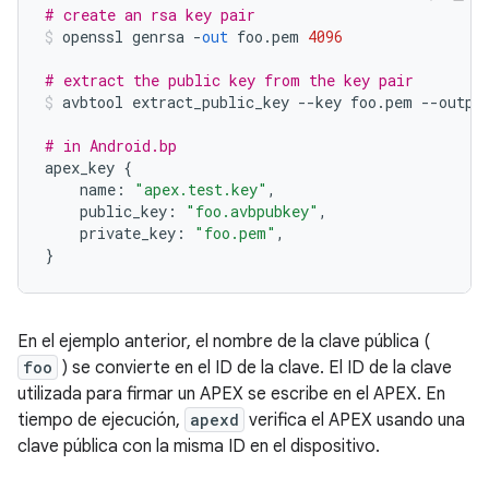
# create an rsa key pair
openssl genrsa 
-
out
 foo
.
pem 
4096
# extract the public key from the key pair
avbtool extract_public_key 
--
key foo
.
pem 
--
outpu
# in Android.bp
apex_key 
{
    name
:
"apex.test.key"
,
    public_key
:
"foo.avbpubkey"
,
    private_key
:
"foo.pem"
,
}
En el ejemplo anterior, el nombre de la clave pública (
foo
) se convierte en el ID de la clave. El ID de la clave
utilizada para firmar un APEX se escribe en el APEX. En
tiempo de ejecución,
apexd
verifica el APEX usando una
clave pública con la misma ID en el dispositivo.