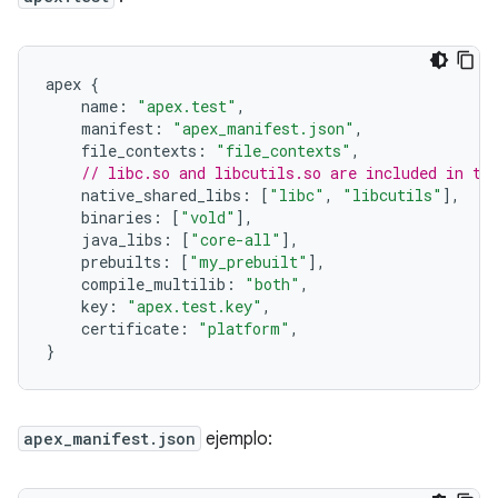
apex 
{
    name
:
"apex.test"
,
    manifest
:
"apex_manifest.json"
,
    file_contexts
:
"file_contexts"
,
// libc.so and libcutils.so are included in th
    native_shared_libs
:
[
"libc"
,
"libcutils"
],
    binaries
:
[
"vold"
],
    java_libs
:
[
"core-all"
],
    prebuilts
:
[
"my_prebuilt"
],
    compile_multilib
:
"both"
,
    key
:
"apex.test.key"
,
    certificate
:
"platform"
,
}
apex_manifest.json
ejemplo: