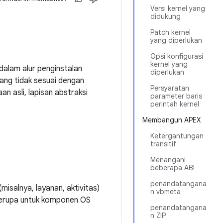
Versi kernel yang
didukung
Patch kernel
yang diperlukan
Opsi konfigurasi
kernel yang
dalam alur penginstalan
diperlukan
ang tidak sesuai dengan
Persyaratan
 asli, lapisan abstraksi
parameter baris
perintah kernel
Membangun APEX
Ketergantungan
transitif
Menangani
beberapa ABI
penandatangana
isalnya, layanan, aktivitas)
n vbmeta
 serupa untuk komponen OS
penandatangana
n ZIP