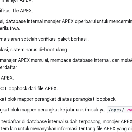
e manajer APEX.
ikasi file APEX.
ikasi, database internal manajer APEX diperbarui untuk mencerm
erikutnya.
a siaran setelah verifikasi paket berhasil.
lasi, sistem harus di-boot ulang.
 manajer APEX memulai, membaca database internal, dan melaku
erdaftar:
e APEX.
t loopback dari file APEX.
at blok mapper perangkat di atas perangkat loopback.
at blok mapper perangkat ke jalur unik (misalnya,
/apex/
n
 terdaftar di database internal sudah terpasang, manajer APE
tem lain untuk menanyakan informasi tentang file APEX yang di