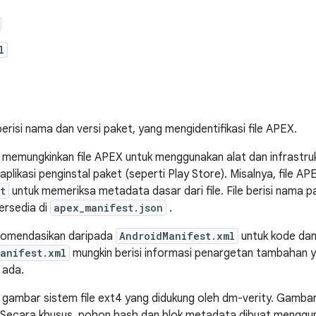
l
erisi nama dan versi paket, yang mengidentifikasi file APEX.
memungkinkan file APEX untuk menggunakan alat dan infrastruk
likasi penginstal paket (seperti Play Store). Misalnya, file 
t
untuk memeriksa metadata dasar dari file. File berisi nama pa
ersedia di
apex_manifest.json
.
komendasikan daripada
AndroidManifest.xml
untuk kode dan
anifest.xml
mungkin berisi informasi penargetan tambahan y
 ada.
gambar sistem file ext4 yang didukung oleh dm-verity. Gamba
. Secara khusus, pohon hash dan blok metadata dibuat mengg