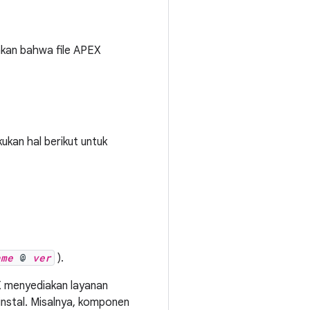
inkan bahwa file APEX
kan hal berikut untuk
ame
@
ver
).
X menyediakan layanan
instal. Misalnya, komponen