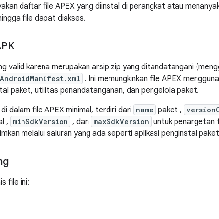
akan daftar file APEX yang diinstal di perangkat atau menanyak
ingga file dapat diakses.
 APK
ang valid karena merupakan arsip zip yang ditandatangani (me
AndroidManifest.xml
. Ini memungkinkan file APEX menggunaka
stal paket, utilitas penandatanganan, dan pengelola paket.
di dalam file APEX minimal, terdiri dari
name
paket ,
version
l ,
minSdkVersion
, dan
maxSdkVersion
untuk penargetan te
imkan melalui saluran yang ada seperti aplikasi penginstal pake
ng
file ini: