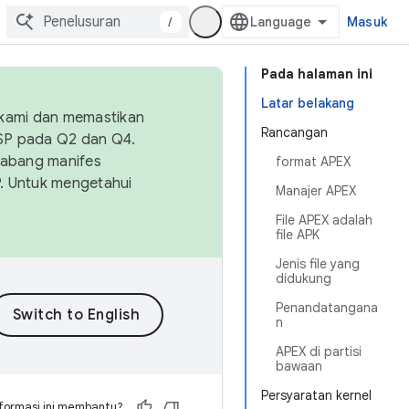
/
Masuk
Pada halaman ini
Latar belakang
 kami dan memastikan
Rancangan
OSP pada Q2 dan Q4.
Cabang manifes
format APEX
SP. Untuk mengetahui
Manajer APEX
File APEX adalah
file APK
Jenis file yang
didukung
Penandatangana
n
APEX di partisi
bawaan
Persyaratan kernel
formasi ini membantu?