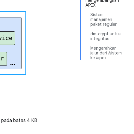
mengembangkan
APEX
Sistem
manajemen
paket reguler
dm-crypt untuk
integritas
Mengarahkan
jalur dari /sistem
ke /apex
ak pada batas 4 KB.