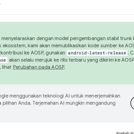
h
uk menyelaraskan dengan model pengembangan stabil trunk
tuk ekosistem, kami akan memublikasikan kode sumber ke A
kontribusi ke AOSP, gunakan
android-latest-release
. 
ase
akan selalu merujuk ke rilis terbaru yang dikirim ke AO
 lihat
Perubahan pada AOSP
.
gle menggunakan teknologi AI untuk menerjemahkan
a pilihan Anda. Terjemahan AI mungkin mengandung
Apakah in