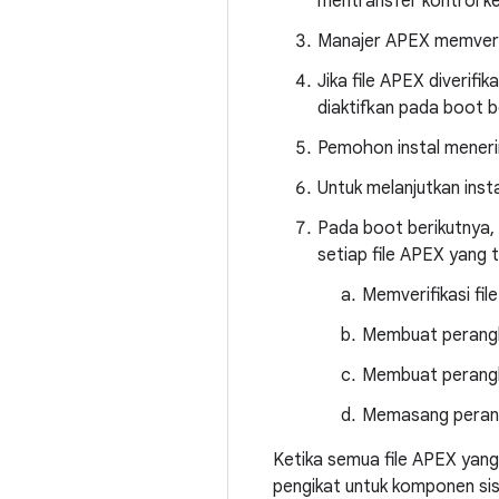
mentransfer kontrol k
Manajer APEX memverif
Jika file APEX diverif
diaktifkan pada boot b
Pemohon instal menerim
Untuk melanjutkan insta
Pada boot berikutnya,
setiap file APEX yang t
Memverifikasi fil
Membuat perangka
Membuat perangk
Memasang perangk
Ketika semua file APEX yang
pengikat untuk komponen sis