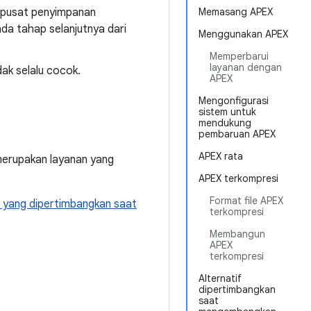
h pusat penyimpanan
Memasang APEX
ada tahap selanjutnya dari
Menggunakan APEX
Memperbarui
layanan dengan
ak selalu cocok.
APEX
Mengonfigurasi
sistem untuk
mendukung
pembaruan APEX
APEX rata
 merupakan layanan yang
APEX terkompresi
Format file APEX
f yang dipertimbangkan saat
terkompresi
Membangun
APEX
terkompresi
Alternatif
dipertimbangkan
saat