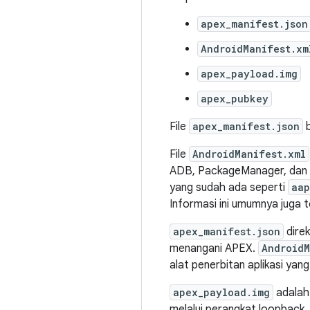
apex_manifest.json
AndroidManifest.xm
apex_payload.img
apex_pubkey
File
apex_manifest.json
b
File
AndroidManifest.xml
ADB, PackageManager, dan ap
yang sudah ada seperti
aap
Informasi ini umumnya juga t
apex_manifest.json
dire
menangani APEX.
AndroidM
alat penerbitan aplikasi yang
apex_payload.img
adalah 
melalui perangkat loopback