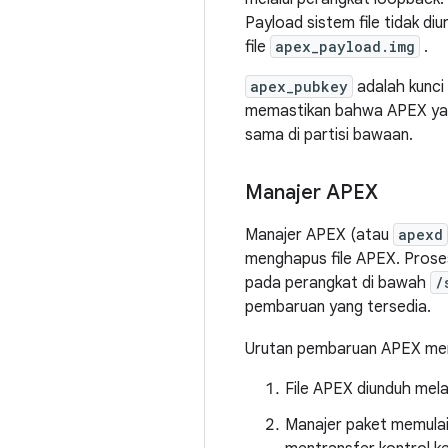
Payload sistem file tidak di
file
apex_payload.img
.
apex_pubkey
adalah kunci 
memastikan bahwa APEX yan
sama di partisi bawaan.
Manajer APEX
Manajer APEX (atau
apexd
menghapus file APEX. Proses 
pada perangkat di bawah
/
pembaruan yang tersedia.
Urutan pembaruan APEX m
File APEX diunduh melal
Manajer paket memulai 