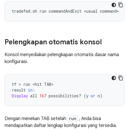
tradefed
.
sh run commandAndExit 
<
usual command
>
Pelengkapan otomatis konsol
Konsol menyediakan pelengkapan otomatis dasar nama
konfigurasi.
tf 
>
 run 
<
hit TAB
>
result 
in
:
Display
 all 
167
 possibilities
?
(
y 
or
 n
)
Dengan menekan TAB setelah
run
, Anda bisa
mendapatkan daftar lengkap konfigurasi yang tersedia.