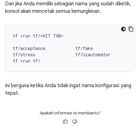
Dan jika Anda memiliki sebagian nama yang sudah diketik,
konsol akan mencetak semua kemungkinan.
tf 
>
run tf
/<
HIT TAB
>
tf
/
acceptance            tf
/
fake                  
tf
/
stress                tf
/
uiautomator           
tf 
>
run tf
/
Ini berguna ketika Anda tidak ingat nama konfigurasi yang
tepat.
Apakah informasi ini membantu?