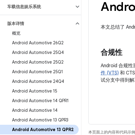
Andro
车载信息娱乐系统
版本详情
本文总结了 Andro
概览
Android Automotive 26Q2
合规性
Android Automotive 25Q4
Android Automotive 25Q2
Android 
Android Automotive 25Q1
件 (VTS)
和 CT
试分支中得到解
Android Automotive 24Q4
Android Automotive 15
Android Automotive 14 QPR1
Android Automotive 14
Android Automotive 13 QPR3
Android Automotive 13 QPR2
本页面上的内容和代码示