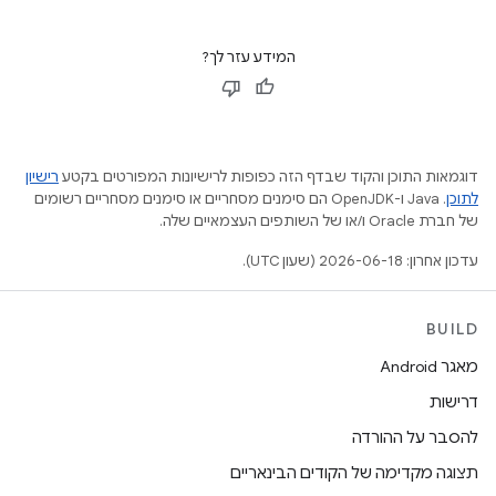
המידע עזר לך?
דוגמאות התוכן והקוד שבדף הזה כפופות לרישיונות המפורטים בקטע
רישיון
לתוכן
.‏ Java ו-OpenJDK הם סימנים מסחריים או סימנים מסחריים רשומים
של חברת Oracle ו/או של השותפים העצמאיים שלה.
עדכון אחרון: 2026-06-18 (שעון UTC).
BUILD
מאגר Android
דרישות
להסבר על ההורדה
תצוגה מקדימה של הקודים הבינאריים