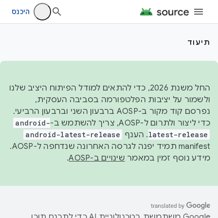
היכנס
תיעוד
החל משנת 2026, כדי להתאים למודל הפיתוח היציב שלנו
ולשמור על יציבות הפלטפורמה בסביבה העסקית,
נפרסם קוד מקור ב-AOSP ברבעון השני וברבעון הרביעי.
כדי ליצור ולתרום ל-AOSP, צריך להשתמש ב-
android-
latest-release
. הענף
android-latest-release
manifest תמיד יפנה לגרסה האחרונה שנדחפה ל-AOSP.
מידע נוסף זמין במאמר
שינויים ב-AOSP
.
‫Google משתמשת בטכנולוגיית AI כדי לתרגם תוכן