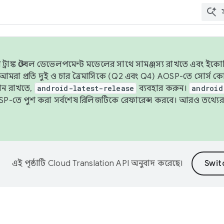
াঙ্ক স্টেবল ডেভেলপমেন্ট মডেলের সাথে সামঞ্জস্য রাখতে এবং ইকোসিস্ট
ে, আমরা প্রতি দুই ও চার ত্রৈমাসিকে (Q2 এবং Q4) AOSP-তে সোর্স
ান রাখতে,
android-latest-release
ব্যবহার করুন।
android
বদা AOSP-তে পুশ করা সর্বশেষ রিলিজটিকে রেফারেন্স করবে। আরও তথ্যের
এই পৃষ্ঠাটি
Cloud Translation API
অনুবাদ করেছে।