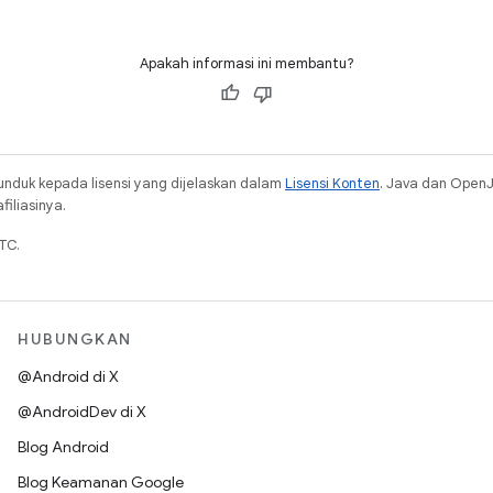
Apakah informasi ini membantu?
unduk kepada lisensi yang dijelaskan dalam
Lisensi Konten
. Java dan Open
iliasinya.
TC.
HUBUNGKAN
@Android di X
@AndroidDev di X
Blog Android
Blog Keamanan Google