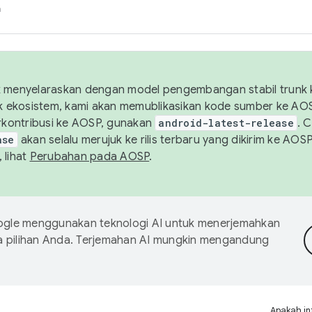
h
uk menyelaraskan dengan model pengembangan stabil trunk
tuk ekosistem, kami akan memublikasikan kode sumber ke A
kontribusi ke AOSP, gunakan
android-latest-release
. 
ase
akan selalu merujuk ke rilis terbaru yang dikirim ke AO
 lihat
Perubahan pada AOSP
.
gle menggunakan teknologi AI untuk menerjemahkan
a pilihan Anda. Terjemahan AI mungkin mengandung
Apakah in