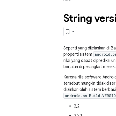
String vers
Seperti yang dijelaskan di Ba
properti sistem
android.o
nilai yang dapat diprediksi u
berjalan di perangkat merek
Karena rilis software Android
tersebut mungkin tidak dise
diizinkan oleh sistem berbasi
android.os.Build.VERSIO
2,2
2.2.1