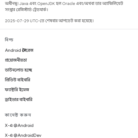
অধীনস্থ। Java এবং OpenJDK হল Oracle এবং/অথবা তার অ্যাফিলিয়েট
সংস্থার রেজিস্টার্ড ট্রেডমার্ক।
2025-07-29 UTC-তে শেষবার আপডেট করা হয়েছে।
বিল্ড
Android স্টোরেজ
প্রয়োজনীয়তা
ডাউনলোড হচ্ছে
প্রিভিউ বাইনারি
ফ্যাক্টরি ইমেজ
ড্রাইভার বাইনারি
কানেক্ট করুন
X-এ @Android
X-এ @AndroidDev