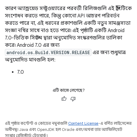
কারণ অ্যান্ড্রয়েড সফ্টওয়্যারের পরবর্তী রিলিজগুলি এই স্ট্রিংটিকে
সংশোধন করতে পারে, কিন্তু কোনো API আচরণ পরিবর্তন
করতে পারে না, এই ধরনের প্রকাশগুলি একটি নতুন সামঞ্জস্যতা
সংজ্ঞা নথির সাথে নাও হতে পারে৷ এই পৃষ্ঠাটি একটি Android
7.0-ভিত্তিক সিস্টেম দ্বারা অনুমোদিত সংস্করণগুলির তালিকা
করে৷ Android 7.0 এর জন্য
android.os.Build.VERSION.RELEASE
এর জন্য শুধুমাত্র
অনুমোদিত মানগুলি হল:
7.0
এটি কাজে লেগেছে?
এই পৃষ্ঠার কন্টেন্ট ও কোডের নমুনাগুলি
Content License
-এ বর্ণিত লাইসেন্সের
অধীনস্থ। Java এবং OpenJDK হল Oracle এবং/অথবা তার অ্যাফিলিয়েট
সংস্থার রেজিস্টার্ড ট্রেডমার্ক।