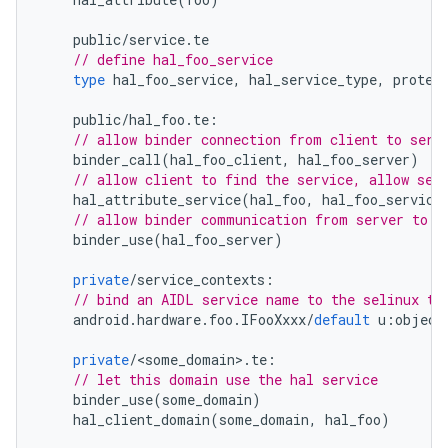
public
/
service
.
te
// define hal_foo_service
type
hal_foo_service
,
hal_service_type
,
protec
public
/
hal_foo
.
te
:
// allow binder connection from client to serv
binder_call
(
hal_foo_client
,
hal_foo_server
)
// allow client to find the service, allow ser
hal_attribute_service
(
hal_foo
,
hal_foo_service
// allow binder communication from server to s
binder_use
(
hal_foo_server
)
private
/
service_contexts
:
// bind an AIDL service name to the selinux ty
android
.
hardware
.
foo
.
IFooXxxx
/
default
u
:
object
private
/
<
some_domain
>
.
te
:
// let this domain use the hal service
binder_use
(
some_domain
)
hal_client_domain
(
some_domain
,
hal_foo
)