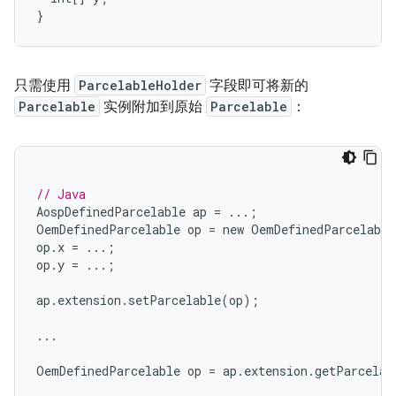
只需使用
ParcelableHolder
字段即可将新的
Parcelable
实例附加到原始
Parcelable
：
// Java
AospDefinedParcelable
ap
=
...;
OemDefinedParcelable
op
=
new
OemDefinedParcelable
op
.
x
=
...;
op
.
y
=
...;
ap
.
extension
.
setParcelable
(
op
);
...
OemDefinedParcelable
op
=
ap
.
extension
.
getParcelab