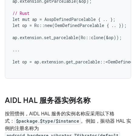
ap
.
extension
.
getParcelable
(
&
op
);
// Rust
let
mut
ap
=
AospDefinedParcelable
{
..
};
let
op
=
Rc
::
new
(
OemDefinedParcelable
{
..
});
ap
.
extension
.
set_parcelable
(
Rc
::
clone
(
&
op
));
...
let
op
=
ap
.
extension
.
get_parcelable
::
<
OemDefinedP
AIDL HAL 服务器实例名称
按照惯例，AIDL HAL 服务的实例名称应采用以下格
式：
$package.$type/$instance
。例如，振动器 HAL 实
例的注册名称为
android.hardware.vibrator.IVibrator/default
。