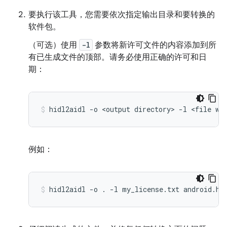
要执行该工具，您需要依次指定输出目录和要转换的
软件包。
（可选）使用
-l
参数将新许可文件的内容添加到所
有已生成文件的顶部。请务必使用正确的许可和日
期：
hidl2aidl
-o
<output
directory>
-l
<file
wi
例如：
hidl2aidl
-o
.
-l
my_license.txt
android.ha