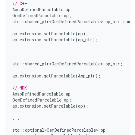
// C++
AospDefinedParcelable
ap
;
OemDefinedParcelable
op
;
std
::
shared_ptr<OemDefinedParcelable>
op_ptr
=
mak
ap
.
extension
.
setParcelable
(
op
);
ap
.
extension
.
setParcelable
(
op_ptr
);
...
std
::
shared_ptr<OemDefinedParcelable>
op_ptr
;
ap
.
extension
.
getParcelable
(
&
op_ptr
);
// NDK
AospDefinedParcelable
ap
;
OemDefinedParcelable
op
;
ap
.
extension
.
setParcelable
(
op
);
...
std
::
optional<OemDefinedParcelable>
op
;