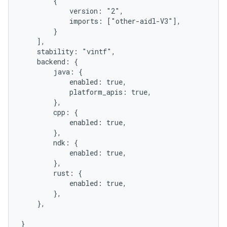
        {

            version: "2",

            imports: ["other-aidl-V3"],

        }

    ],

    stability: "vintf",

    backend: {

        java: {

            enabled: true,

            platform_apis: true,

        },

        cpp: {

            enabled: true,

        },

        ndk: {

            enabled: true,

        },

        rust: {

            enabled: true,

        },

    },
