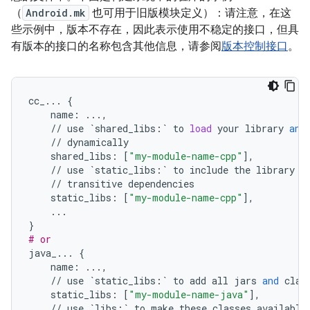
（
Android.mk
也可用于旧版模块定义）：请注意，在这
些示例中，版本不存在，因此表示使用不稳定的接口，但具
有版本的接口的名称包含其他信息，请参阅
版本控制接口
。
cc_
...
{
name
:
...
,
//
use
`
shared_libs
:
`
to
load
your
library
and
//
dynamically
shared_libs
:
[
"my-module-name-cpp"
],
//
use
`
static_libs
:
`
to
include
the
library
i
//
transitive
dependencies
static_libs
:
[
"my-module-name-cpp"
],
...
}
# or
java_
...
{
name
:
...
,
//
use
`
static_libs
:
`
to
add
all
jars
and
clas
static_libs
:
[
"my-module-name-java"
],
//
use
`
libs
:
`
to
make
these
classes
available