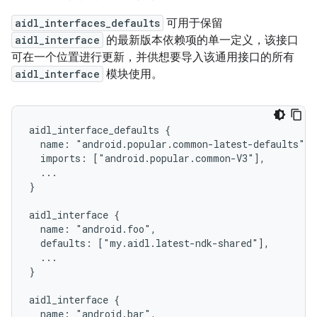
aidl_interfaces_defaults
可用于保留
aidl_interface
的最新版本依赖项的单一定义，该接口
可在一个位置进行更新，并供想要导入该通用接口的所有
aidl_interface
模块使用。
aidl_interface_defaults {

  name: "android.popular.common-latest-defaults",

  imports: ["android.popular.common-V3"],

  ...

}

aidl_interface {

  name: "android.foo",

  defaults: ["my.aidl.latest-ndk-shared"],

  ...

}

aidl_interface {

  name: "android.bar",
