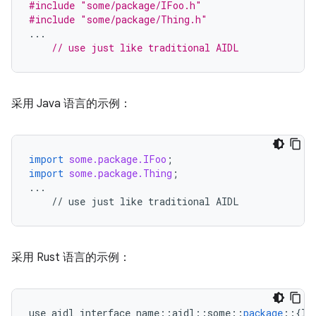
#include
"some/package/IFoo.h"
#include
"some/package/Thing.h"
...
// use just like traditional AIDL
采用 Java 语言的示例：
import
some.package.IFoo
;
import
some.package.Thing
;
...
//
use
just
like
traditional
AIDL
采用 Rust 语言的示例：
use
aidl_interface_name
::
aidl
::
some
::
package
::
{
IF