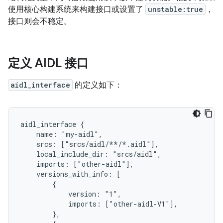
使用核心构建系统来构建接口或设置了
unstable:true
，
接口则会不稳定。
定义 AIDL 接口
aidl_interface
的定义如下：
aidl_interface {

    name: "my-aidl",

    srcs: ["srcs/aidl/**/*.aidl"],

    local_include_dir: "srcs/aidl",

    imports: ["other-aidl"],

    versions_with_info: [

        {

            version: "1",

            imports: ["other-aidl-V1"],

        },
