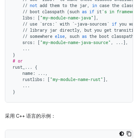
//
not
add
them
to
the
jar
,
in
case
the
classe
//
boot
classpath
(
such
as
if
it
's in framewor
libs
:
[
"my-module-name-java"
],
//
use
`
srcs
:
`
with
`
-
java
-
sources
`
if
you
wan
//
library
jar
directly
,
but
you
get
transitiv
//
somewhere
else
,
such
as
the
boot
classpath
srcs
:
[
"my-module-name-java-source"
,
...
],
...
}
# or
rust_
...
{
name
:
...
,
rustlibs
:
[
"my-module-name-rust"
],
...
}
采用 C++ 语言的示例：