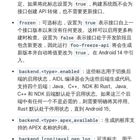
定。如果将此标志设置为
true
，构建系统既不会为
接口创建 API 转储，也不需要更新接口。
frozen
：可选标志，设置为
true
表示接口自上一
个接口版本以来没有任何更改。这样可以启用更多构
建时检查。设置为
false
表示接口处于开发阶段且
包含新更改，因此运行
foo-freeze-api
将会生成
新版本并自动将值更改为
true
。在 Android 14 中引
入。
backend.<type>.enabled
：这些标志用于切换后
端的启用状态，AIDL 编译器会为这些后端生成代码。
支持四个后端：Java、C++、NDK 和 Rust。Java、
C++ 和 NDK 后端默认处于启用状态。如果这三个后
端中有任何一个不是必需的，则需要明确将其停用。
Rust 默认处于停用状态，直到 Android 15。
backend.<type>.apex_available
：生成的桩库支
持的 APEX 名称的列表。
backend.[cpp|java].gen_log
：可选标志，用于