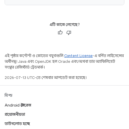
এটি কাজে লেগেছে?
এই পৃষ্ঠার কন্টেন্ট ও কোডের নমুনাগুলি
Content License
-এ বর্ণিত লাইসেন্সের
অধীনস্থ। Java এবং OpenJDK হল Oracle এবং/অথবা তার অ্যাফিলিয়েট
সংস্থার রেজিস্টার্ড ট্রেডমার্ক।
2026-07-13 UTC-তে শেষবার আপডেট করা হয়েছে।
বিল্ড
Android স্টোরেজ
প্রয়োজনীয়তা
ডাউনলোড হচ্ছে