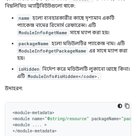
নিম্নলিখিত অ্যাট্রিবিউটগুলো থাকে:
name
হলো ব্যবহারকারীর কাছে দৃশ্যমান একটি
প্যাকেজ নামের রিসোর্স রেফারেন্স। এটি
ModuleInfo#getName
সাথে ম্যাপ করা হয়।
packageName
হলো মডিউলটির প্যাকেজ নাম। এটি
ModuleInfo#getPackageName
এর সাথে ম্যাপ করা
হয়।
isHidden
নির্দেশ করে মডিউলটি লুকানো আছে কিনা।
এটি
ModuleInfo#isHidden</code>.
উদাহরণ:
<
module
-
metadata
>

<
module
name
=
"@string/resource"
packageName
=
"pack
<
module
...
.
>

<
/
module
-
metadata