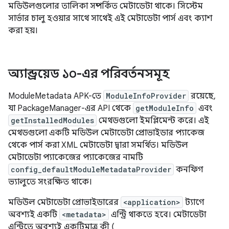
মডিউলগুলোর তালিকা সম্পর্কিত মেটাডেটা থাকে। সিস্টেম
সার্ভার চালু হওয়ার সাথে সাথেই এই মেটাডেটা পার্স এবং ক্যাশ
করা হয়।
অ্যান্ড্রয়েড ১০-এর পরিবর্তনসমূহ
ModuleMetadata APK-তে
ModuleInfoProvider
রয়েছে,
যা PackageManager-এর API থেকে
getModuleInfo
এবং
getInstalledModules
মেথডগুলো ইমপ্লিমেন্ট করে। এই
মেথডগুলো একটি মডিউল মেটাডেটা প্রোভাইডার প্যাকেজ
থেকে পার্স করা XML মেটাডেটা দ্বারা সমর্থিত। মডিউল
মেটাডেটা প্যাকেজের প্যাকেজের নামটি
config_defaultModuleMetadataProvider
কনফিগ
ভ্যালুতে সংরক্ষিত থাকে।
মডিউল মেটাডেটা প্রোভাইডারের
<application>
ট্যাগে
অবশ্যই একটি
<metadata>
এন্ট্রি থাকতে হবে। মেটাডেটা
এন্ট্রিতে অবশ্যই একটিমাত্র কী (