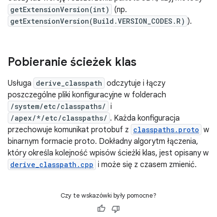
getExtensionVersion(int)
(np.
getExtensionVersion(Build.VERSION_CODES.R)
).
Pobieranie ścieżek klas
Usługa
derive_classpath
odczytuje i łączy
poszczególne pliki konfiguracyjne w folderach
/system/etc/classpaths/
i
/apex/*/etc/classpaths/
. Każda konfiguracja
przechowuje komunikat protobuf z
classpaths.proto
w
binarnym formacie proto. Dokładny algorytm łączenia,
który określa kolejność wpisów ścieżki klas, jest opisany w
derive_classpath.cpp
i może się z czasem zmienić.
Czy te wskazówki były pomocne?