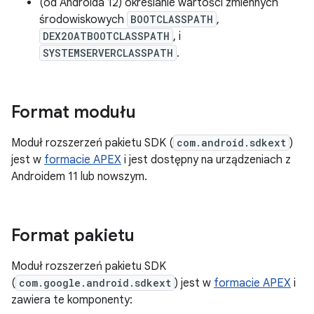
(od Androida 12) określanie wartości zmiennych
środowiskowych
BOOTCLASSPATH
,
DEX2OATBOOTCLASSPATH
, i
SYSTEMSERVERCLASSPATH
.
Format modułu
Moduł rozszerzeń pakietu SDK (
com.android.sdkext
)
jest w
formacie APEX
i jest dostępny na urządzeniach z
Androidem 11 lub nowszym.
Format pakietu
Moduł rozszerzeń pakietu SDK
(
com.google.android.sdkext
) jest w
formacie APEX
i
zawiera te komponenty: