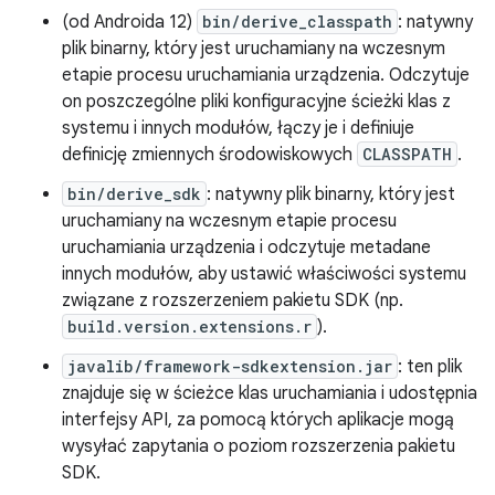
(od Androida 12)
bin/derive_classpath
: natywny
plik binarny, który jest uruchamiany na wczesnym
etapie procesu uruchamiania urządzenia. Odczytuje
on poszczególne pliki konfiguracyjne ścieżki klas z
systemu i innych modułów, łączy je i definiuje
definicję zmiennych środowiskowych
CLASSPATH
.
bin/derive_sdk
: natywny plik binarny, który jest
uruchamiany na wczesnym etapie procesu
uruchamiania urządzenia i odczytuje metadane
innych modułów, aby ustawić właściwości systemu
związane z rozszerzeniem pakietu SDK (np.
build.version.extensions.r
).
javalib/framework-sdkextension.jar
: ten plik
znajduje się w ścieżce klas uruchamiania i udostępnia
interfejsy API, za pomocą których aplikacje mogą
wysyłać zapytania o poziom rozszerzenia pakietu
SDK.