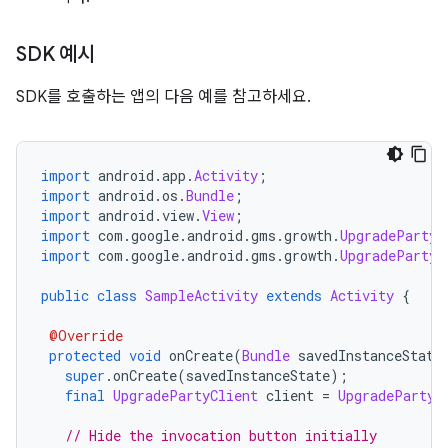
SDK 예시
SDK를 호출하는 앱의 다음 예를 참고하세요.
import
 android
.
app
.
Activity
;
import
 android
.
os
.
Bundle
;
import
 android
.
view
.
View
;
import
 com
.
google
.
android
.
gms
.
growth
.
UpgradeParty
;
import
 com
.
google
.
android
.
gms
.
growth
.
UpgradePartyC
public
class
SampleActivity
extends
Activity
{
@Override
protected
void
 onCreate
(
Bundle
 savedInstanceState
super
.
onCreate
(
savedInstanceState
);
final
UpgradePartyClient
 client 
=
UpgradeParty
.
// Hide the invocation button initially