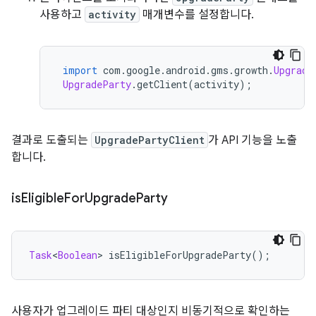
사용하고
activity
매개변수를 설정합니다.
import
 com
.
google
.
android
.
gms
.
growth
.
Upgrade
UpgradeParty
.
getClient
(
activity
);
결과로 도출되는
UpgradePartyClient
가 API 기능을 노출
합니다.
is
Eligible
For
Upgrade
Party
Task
<
Boolean
>
 isEligibleForUpgradeParty
();
사용자가 업그레이드 파티 대상인지 비동기적으로 확인하는