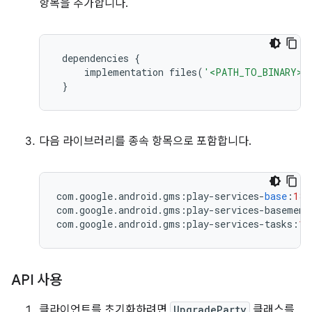
항목을 추가합니다.
 dependencies 
{
     implementation files
(
'<PATH_TO_BINARY>/p
}
다음 라이브러리를 종속 항목으로 포함합니다.
com
.
google
.
android
.
gms
:
play
-
services
-
base
:
18.
com
.
google
.
android
.
gms
:
play
-
services
-
basement
com
.
google
.
android
.
gms
:
play
-
services
-
tasks
:
18
API 사용
클라이언트를 초기화하려면
UpgradeParty
클래스를