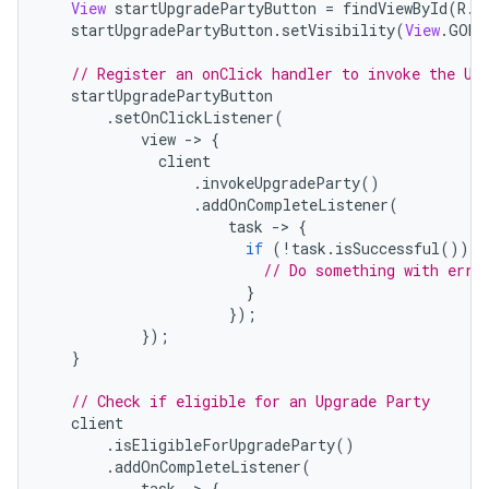
View
 startUpgradePartyButton 
=
 findViewById
(
R
.
i
   startUpgradePartyButton
.
setVisibility
(
View
.
GONE
// Register an onClick handler to invoke the Up
   startUpgradePartyButton
.
setOnClickListener
(
           view 
->
{
             client
.
invokeUpgradeParty
()
.
addOnCompleteListener
(
                     task 
->
{
if
(!
task
.
isSuccessful
())
{
// Do something with erro
}
});
});
}
// Check if eligible for an Upgrade Party
   client
.
isEligibleForUpgradeParty
()
.
addOnCompleteListener
(
           task 
->
{