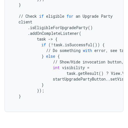
}
//
Check
if
eligible
for
an
Upgrade
Party
client
.
isEligibleForUpgradeParty
()
.
addOnCompleteListener
(
task
-
> 
{
if
(
!
task
.
isSuccessful
())
{
//
Do
something
with
error
,
see
tas
}
else
{
//
Show
/
Hide
invocation
button
,
int
visibility
=
task
.
getResult
()
?
View
.
VI
startUpgradePartyButton
..
setVisi
}
});
}