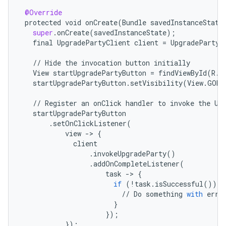
@Override
protected
void
onCreate
(
Bundle
savedInstanceState
super
.
onCreate
(
savedInstanceState
);
final
UpgradePartyClient
client
=
UpgradeParty
.
//
Hide
the
invocation
button
initially
View
startUpgradePartyButton
=
findViewById
(
R
.
i
startUpgradePartyButton
.
setVisibility
(
View
.
GONE
//
Register
an
onClick
handler
to
invoke
the
Up
startUpgradePartyButton
.
setOnClickListener
(
view
-
> 
{
client
.
invokeUpgradeParty
()
.
addOnCompleteListener
(
task
-
> 
{
if
(
!
task
.
isSuccessful
())
{
//
Do
something
with
erro
}
});
});