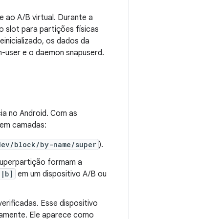
 ao A/B virtual. Durante a
slot para partições físicas
einicializado, os dados da
m-user e o daemon snapuserd.
ia no Android. Com as
s em camadas:
dev/block/by-name/super
).
 superpartição formam a
a|b]
em um dispositivo A/B ou
verificadas. Esse dispositivo
amente. Ele aparece como