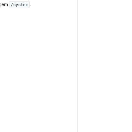
agem
/system
.