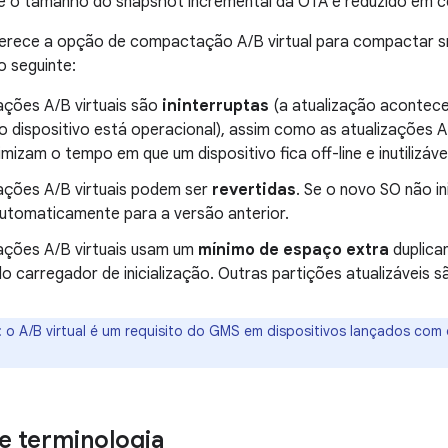
 o tamanho do snapshot incremental da OTA é reduzido em c
ferece a opção de compactação A/B virtual para compactar s
o seguinte:
ações A/B virtuais são
ininterruptas
(a atualização acontec
o dispositivo está operacional), assim como as atualizações A
nimizam o tempo em que um dispositivo fica off-line e inutilizáve
zações A/B virtuais podem ser
revertidas
. Se o novo SO não ini
automaticamente para a versão anterior.
zações A/B virtuais usam um
mínimo de espaço extra
duplica
o carregador de inicialização. Outras partições atualizáveis 
:
o A/B virtual é um requisito do GMS em dispositivos lançados com 
e terminologia