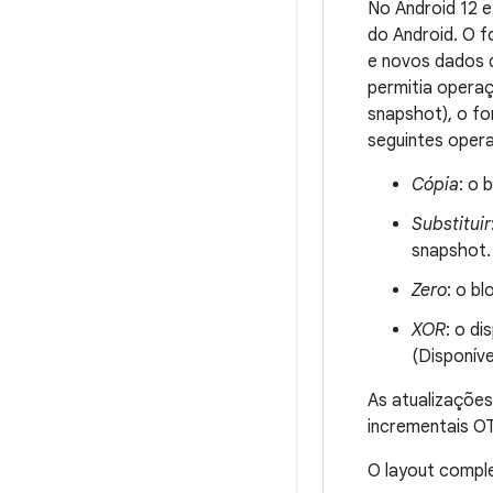
No Android 12 
do Android. O 
e novos dados 
permitia opera
snapshot), o f
seguintes oper
Cópia
: o 
Substituir
snapshot.
Zero
: o b
XOR
: o d
(Disponíve
As atualizaçõe
incrementais 
O layout compl