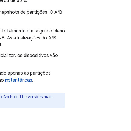
erca de 55%.
napshots de partições. O A/B
e totalmente em segundo plano
/B. As atualizações do A/B
l.
cializar, os dispositivos vão
ndo apenas as partições
são
instantâneas
.
o Android 11 e versões mais