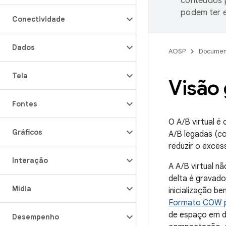
conteúdos p
podem ter e
Conectividade
Dados
AOSP
Documen
Tela
Visão 
Fontes
O A/B virtual é
Gráficos
A/B legadas (c
reduzir o exces
Interação
A A/B virtual n
delta é gravad
Mídia
inicialização b
Formato COW p
de espaço em d
Desempenho