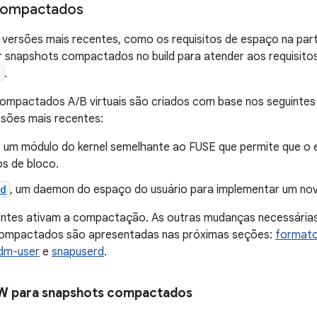
compactados
 versões mais recentes, como os requisitos de espaço na par
ar snapshots compactados no build para atender aos requisito
a
.
ompactados A/B virtuais são criados com base nos seguintes
rsões mais recentes:
, um módulo do kernel semelhante ao FUSE que permite que o
os de bloco.
rd
, um daemon do espaço do usuário para implementar um no
tes ativam a compactação. As outras mudanças necessárias
ompactados são apresentadas nas próximas seções:
format
dm-user
e
snapuserd
.
 para snapshots compactados