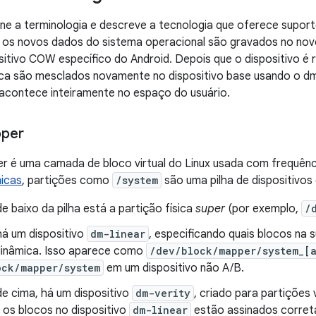
ne a terminologia e descreve a tecnologia que oferece suporte
 os novos dados do sistema operacional são gravados no novo 
itivo COW específico do Android. Depois que o dispositivo é r
ica são mesclados novamente no dispositivo base usando o d
acontece inteiramente no espaço do usuário.
per
r é uma camada de bloco virtual do Linux usada com frequênc
micas
, partições como
/system
são uma pilha de dispositivo
e baixo da pilha está a partição física
super
(por exemplo,
/
há um dispositivo
dm-linear
, especificando quais blocos na
dinâmica. Isso aparece como
/dev/block/mapper/system_[
ock/mapper/system
em um dispositivo não A/B.
de cima, há um dispositivo
dm-verity
, criado para partições 
e os blocos no dispositivo
dm-linear
estão assinados corret