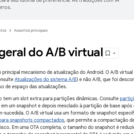
ara seu idioma de preferência. As traduções com IA
rros.
tos
Assuntos principais
geral do A
/
B virtual
 o principal mecanismo de atualização do Android. O A/B virtual
onsulte
Atualizações do sistema A/B
) e não A/B, que foi desco
so de espaço das atualizações.
ão tem um slot extra para partições dinâmicas. Consulte
partiç
o em um snapshot e depois mesclado à partição de base após
em-sucedida. O A/B virtual usa um formato de snapshot específ
ara snapshots compactados
, que permite a compactação de
isco. Em uma OTA completa, o tamanho do snapshot é reduz