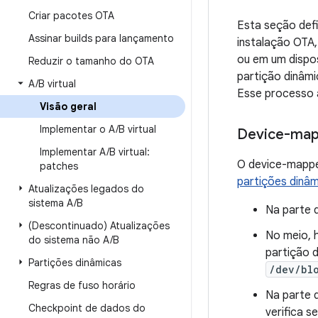
Criar pacotes OTA
Esta seção defi
Assinar builds para lançamento
instalação OTA,
ou em um dispos
Reduzir o tamanho do OTA
partição dinâm
A
/
B virtual
Esse processo 
Visão geral
Implementar o A
/
B virtual
Device-map
Implementar A
/
B virtual:
O device-mappe
patches
partições dinâ
Atualizações legados do
sistema A
/
B
Na parte d
(Descontinuado) Atualizações
No meio, 
do sistema não A
/
B
partição 
Partições dinâmicas
/dev/bl
Regras de fuso horário
Na parte 
Checkpoint de dados do
verifica s