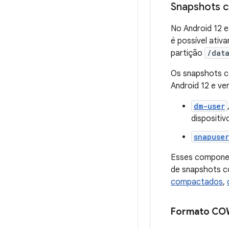
Snapshots 
No Android 12 e
é possível ativ
partição
/dat
Os snapshots c
Android 12 e ve
dm-user
dispositiv
snapuse
Esses componen
de snapshots c
compactados
,
Formato COW