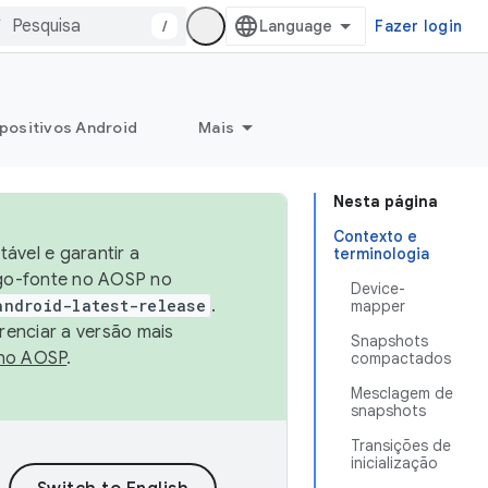
/
Fazer login
positivos Android
Mais
Nesta página
Contexto e
ável e garantir a
terminologia
igo-fonte no AOSP no
Device-
android-latest-release
.
mapper
renciar a versão mais
Snapshots
no AOSP
.
compactados
Mesclagem de
snapshots
Transições de
inicialização