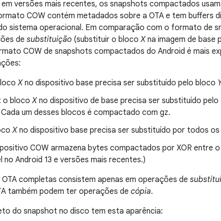
e em versões mais recentes, os snapshots compactados usa
formato COW contém metadados sobre a OTA e tem buffers 
do sistema operacional. Em comparação com o formato de sn
ções de
substituição
(substituir o bloco
X
na imagem de base 
ormato COW de snapshots compactados do Android é mais exp
ações:
bloco
X
no dispositivo base precisa ser substituído pelo bloco
: o bloco
X
no dispositivo de base precisa ser substituído pel
 Cada um desses blocos é compactado com gz.
loco
X
no dispositivo base precisa ser substituído por todos os
ispositivo COW armazena bytes compactados por XOR entre o
l no Android 13 e versões mais recentes.)
s OTA completas consistem apenas em operações de
substitu
OTA também podem ter operações de
cópia
.
eto do snapshot no disco tem esta aparência: