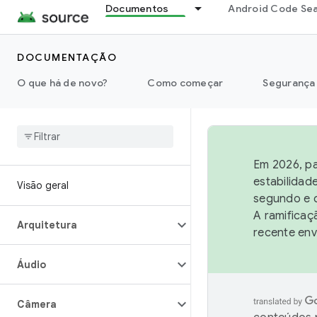
Documentos
Android Code Se
DOCUMENTAÇÃO
O que há de novo?
Como começar
Segurança
Em 2026, pa
estabilidad
Visão geral
segundo e q
A ramificaç
Arquitetura
recente env
Áudio
Câmera