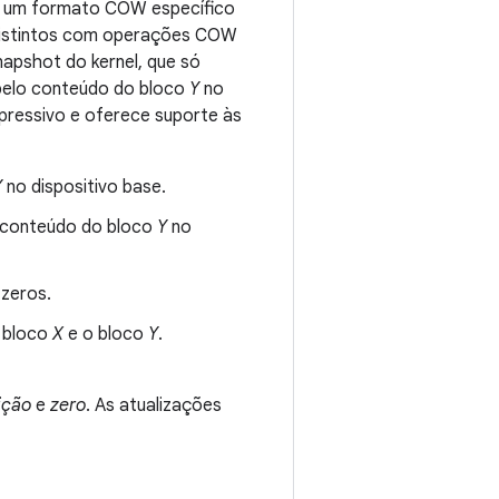
m um formato COW específico
distintos com operações COW
apshot do kernel, que só
pelo conteúdo do bloco
Y
no
ressivo e oferece suporte às
Y
no dispositivo base.
o conteúdo do bloco
Y
no
 zeros.
 bloco
X
e o bloco
Y
.
ição
e
zero
. As atualizações