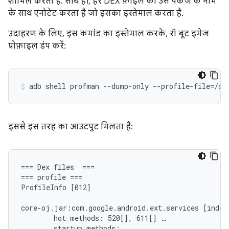
शामिल करता है. साथ ही, हर DEX फ़ाइल को उस पैकेज के नाम
के साथ एनोटेट करता है जो इसका इस्तेमाल करता है.
उदाहरण के लिए, इस कमांड का इस्तेमाल करके, रॉ बूट इमेज
प्रोफ़ाइल डंप करें:
adb
shell
profman
--dump-only
--profile-file
=
/da
इससे इस तरह का आउटपुट मिलता है:
=== Dex files  ===

=== profile ===

ProfileInfo [012]

core-oj.jar:com.google.android.ext.services [index=
        hot methods: 520[], 611[] …

        startup methods: …
