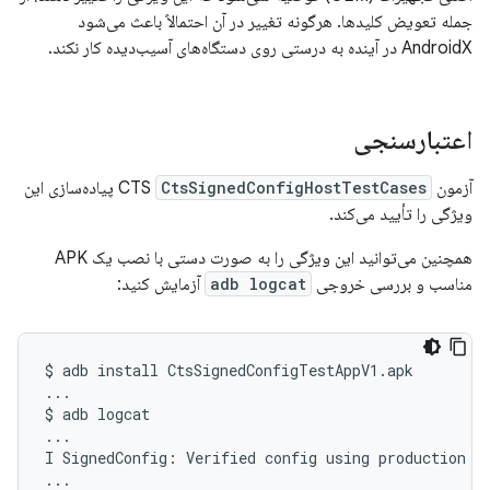
جمله تعویض کلیدها. هرگونه تغییر در آن احتمالاً باعث می‌شود
AndroidX در آینده به درستی روی دستگاه‌های آسیب‌دیده کار نکند.
اعتبارسنجی
آزمون CTS
CtsSignedConfigHostTestCases
پیاده‌سازی این
ویژگی را تأیید می‌کند.
همچنین می‌توانید این ویژگی را به صورت دستی با نصب یک APK
مناسب و بررسی خروجی
adb logcat
آزمایش کنید:
$
adb
install
CtsSignedConfigTestAppV1.apk

...

$
adb
logcat

...

I
SignedConfig:
Verified
config
using
production
ke