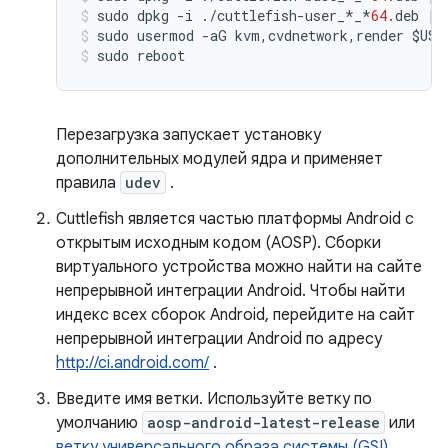
sudo
dpkg
-
i
./
cuttlefish
-
user_
*
_
*
64.
deb
||
sudo
usermod
-
aG
kvm
,
cvdnetwork
,
render
$
USE
sudo
reboot
Перезагрузка запускает установку
дополнительных модулей ядра и применяет
правила
udev
.
Cuttlefish является частью платформы Android с
открытым исходным кодом (AOSP). Сборки
виртуального устройства можно найти на сайте
непрерывной интеграции Android. Чтобы найти
индекс всех сборок Android, перейдите на сайт
непрерывной интеграции Android по адресу
http://ci.android.com/
.
Введите имя ветки. Используйте ветку по
умолчанию
aosp-android-latest-release
или
ветку универсального образа системы (GSI),