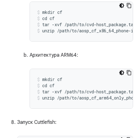
mkdir
cf
cd
cf
tar
-
xvf
/
path
/
to
/
cvd
-
host_package
.
tar
unzip
/
path
/
to
/
aosp_cf_x86_64_phone
-
im
Архитектура ARM64:
mkdir
cf
cd
cf
tar
-
xvf
/
path
/
to
/
cvd
-
host_package
.
tar
unzip
/
path
/
to
/
aosp_cf_arm64_only_phon
Запуск Cuttlefish: