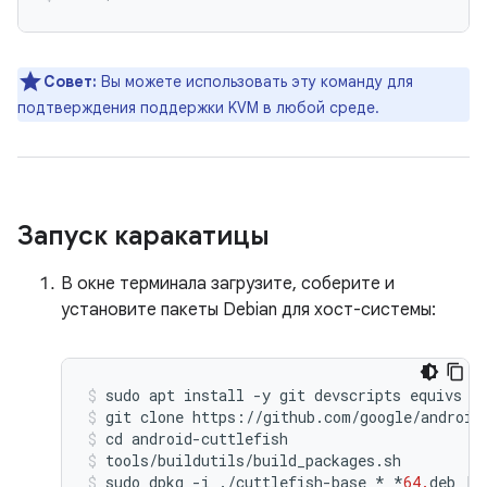
Совет:
Вы можете использовать эту команду для
подтверждения поддержки KVM в любой среде.
Запуск каракатицы
В окне терминала загрузите, соберите и
установите пакеты Debian для хост-системы:
sudo
apt
install
-
y
git
devscripts
equivs
c
git
clone
https
:
//
github
.
com
/
google
/
android
cd
android
-
cuttlefish
tools
/
buildutils
/
build_packages
.
sh
sudo
dpkg
-
i
./
cuttlefish
-
base_
*
_
*
64.
deb
||