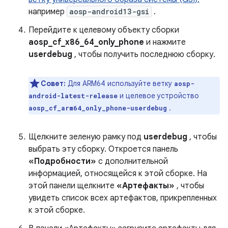
например
aosp-android13-gsi
.
Перейдите к целевому объекту сборки
aosp_cf_x86_64_only_phone
и нажмите
userdebug
, чтобы получить последнюю сборку.
Совет:
Для ARM64 используйте ветку
aosp-
и целевое устройство
android-latest-release
.
aosp_cf_arm64_only_phone-userdebug
Щелкните зеленую рамку под
userdebug
, чтобы
выбрать эту сборку. Откроется панель
«Подробности»
с дополнительной
информацией, относящейся к этой сборке. На
этой панели щелкните
«Артефакты»
, чтобы
увидеть список всех артефактов, прикрепленных
к этой сборке.