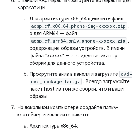
В панели «Артефакты» загрузите артефакты для
Каракатицы.
Для архитектуры x86_64 щелкните файл
aosp_cf_x86_64_phone-img-xxxxxx.zip
,
а для ARM64 — файл
aosp_cf_arm64_only_phone-xxxxxx.zip
,
содержащие образы устройств. В имени
файла "xxxxxx" — это идентификатор
сборки для данного устройства.
Прокрутите вниз в панели и загрузите
cvd-
host_package.tar.gz
. Всегда загружайте
пакет host из той же сборки, что и ваши
образы.
На локальном компьютере создайте папку-
контейнер и извлеките пакеты:
Архитектура x86_64: