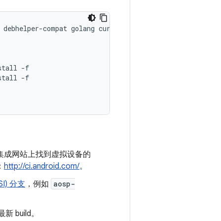
debhelper
-
compat
golang
curl
stall
-
f
stall
-
f
id 持续集成网站上找到虚拟设备的
：
http://ci.android.com/
。
I) 分支
，例如
aosp-
 build。