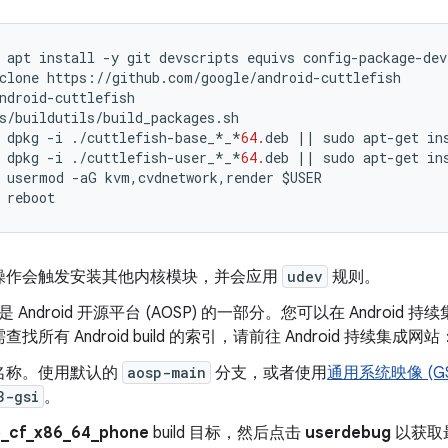
apt
install
-
y
git
devscripts
equivs
config
-
package
-
dev
clone
https
:
//
github
.
com
/
google
/
android
-
cuttlefish
ndroid
-
cuttlefish
s
/
buildutils
/
build_packages
.
sh
dpkg
-
i
./
cuttlefish
-
base_
*
_
*
64.
deb
||
sudo
apt
-
get
in
dpkg
-
i
./
cuttlefish
-
user_
*
_
*
64.
deb
||
sudo
apt
-
get
in
usermod
-
aG
kvm
,
cvdnetwork
,
render
$
USER
reboot
操作会触发安装其他内核模块，并会应用
udev
规则。
fish 是 Android 开源平台 (AOSP) 的一部分。您可以在 Andro
如需查找所有 Android build 的索引，请前往 Android 持续集成网站
名称。使用默认的
aosp-main
分支，或者使用
通用系统映像 (GS
3-gsi
。
_cf_x86_64_phone
build 目标，然后点击
userdebug
以获取最新