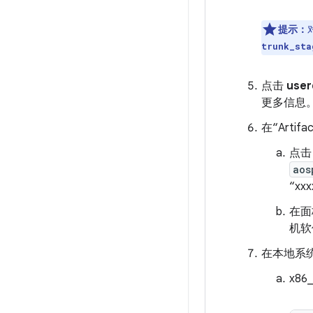
提示：
trunk_sta
点击
use
更多信息
在“Artif
点击 
aos
“xx
在面
机软
在本地系
x86