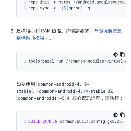
repo
init
-u
https://android.googlesource.c
repo
sync
-c
-j
$(
nproc
)
-q
建構核心和 RAM 磁碟。詳情請參閱「
為虛擬裝置建
構供應商模組
」。
tools/bazel
run
//common-modules/virtual-de
如要使用
common-android-4.19-
stable
、
common-android-4.14-stable
或
common-android11-5.4
核心資訊清單，請執行：
BUILD_CONFIG
=
common/build.config.gki.x86_64