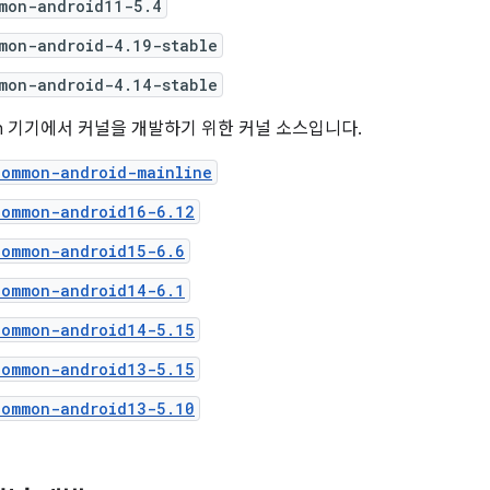
mon-android11-5.4
mon-android-4.19-stable
mon-android-4.14-stable
fish 기기에서 커널을 개발하기 위한 커널 소스입니다.
common-android-mainline
common-android16-6.12
common-android15-6.6
common-android14-6.1
common-android14-5.15
common-android13-5.15
common-android13-5.10