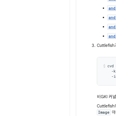
and
and
and
and
Cuttlef
cvd
-k
-i
비GKI 커
Cuttlef
Image
아