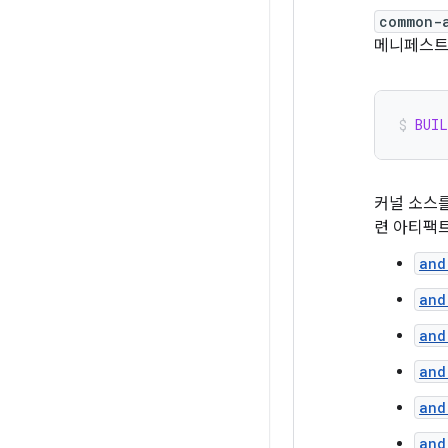
common-
메니페스트
BUI
커널 소스를
련 아티팩
and
and
and
and
and
and