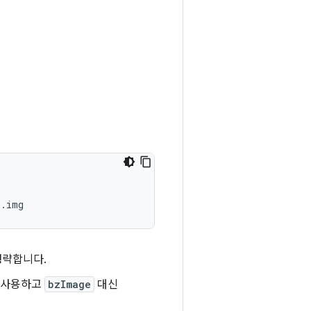
s.img
생략합니다.
 사용하고
bzImage
대신