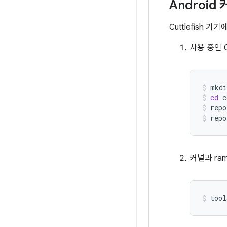
Android
Cuttlefish
사용 중인 
mkdi
cd
c
repo
repo
커널과 ra
tool