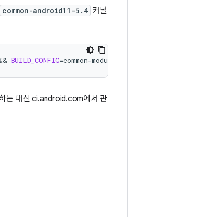
common-android11-5.4
커널
&& 
BUILD_CONFIG
=
common-modules/virtual-device/build.con
신 ci.android.com에서 관