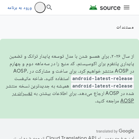
ورود به برنامه
مستندات
از سال ۲۰۲۶، برای همسو شدن با مدل توسعه پایدار ترانک و تضمین
پایداری پلتفرم برای اکوسیستم، کد منبع را در سه‌ماهه دوم و چهارم
در AOSP منتشر خواهیم کرد. برای ساخت و مشارکت در AOSP،
android-latest-release
استفاده کنید. شاخه مانیفست
android-latest-release
همیشه به جدیدترین نسخه منتشر
شده در AOSP ارجاع می‌دهد. برای اطلاعات بیشتر، به
تغییرات در
AOSP
مراجعه کنید.
این صفحه به‌وسیله
ترجمه شده است.