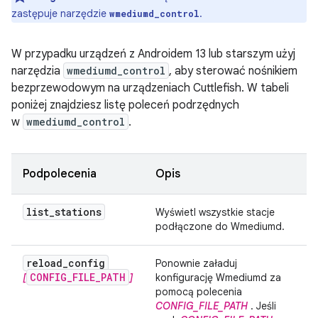
zastępuje narzędzie
.
wmediumd_control
W przypadku urządzeń z Androidem 13 lub starszym użyj
narzędzia
wmediumd_control
, aby sterować nośnikiem
bezprzewodowym na urządzeniach Cuttlefish. W tabeli
poniżej znajdziesz listę poleceń podrzędnych
w
wmediumd_control
.
Podpolecenia
Opis
list
_
stations
Wyświetl wszystkie stacje
podłączone do Wmediumd.
reload
_
config
Ponownie załaduj
CONFIG_FILE_PATH
[
]
konfigurację Wmediumd za
pomocą polecenia
CONFIG_FILE_PATH
. Jeśli