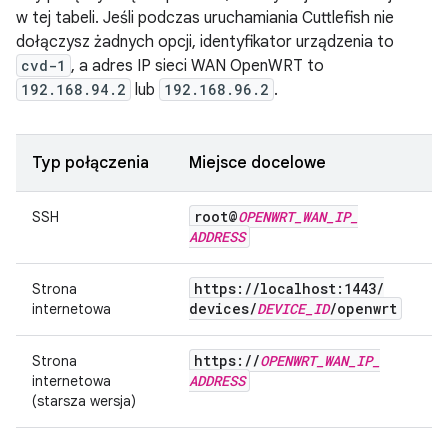
w tej tabeli. Jeśli podczas uruchamiania Cuttlefish nie
dołączysz żadnych opcji, identyfikator urządzenia to
cvd-1
, a adres IP sieci WAN OpenWRT to
192.168.94.2
lub
192.168.96.2
.
Typ połączenia
Miejsce docelowe
root@
OPENWRT
_
WAN
_
IP
_
SSH
ADDRESS
https:
/
/
localhost:1443
/
Strona
devices
/
DEVICE
_
ID
/
openwrt
internetowa
https:
/
/
OPENWRT
_
WAN
_
IP
_
Strona
ADDRESS
internetowa
(starsza wersja)