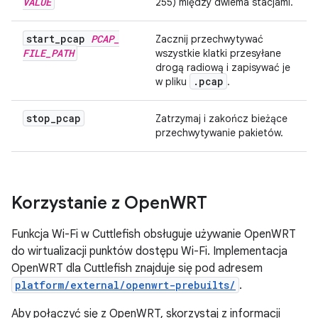
VALUE
255) między dwiema stacjami.
start
_
pcap
PCAP
_
Zacznij przechwytywać
FILE
_
PATH
wszystkie klatki przesyłane
drogą radiową i zapisywać je
.
pcap
w pliku
.
stop
_
pcap
Zatrzymaj i zakończ bieżące
przechwytywanie pakietów.
Korzystanie z Open
WRT
Funkcja Wi-Fi w Cuttlefish obsługuje używanie OpenWRT
do wirtualizacji punktów dostępu Wi-Fi. Implementacja
OpenWRT dla Cuttlefish znajduje się pod adresem
platform/external/openwrt-prebuilts/
.
Aby połączyć się z OpenWRT, skorzystaj z informacji