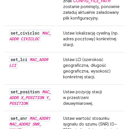
znak
CONFIG_FILE_PATH
zostanie pominięty, ponownie
załaduj aktualnie załadowany
plik konfiguracyjny.
set
_
civicloc
MAC
_
Ustaw lokalizację cywilną (np.
ADDR
CIVICLOC
adres pocztowy) konkretnej
stacji.
set
_
lci
MAC
_
ADDR
Ustaw LCI (szerokość
LCI
geograficzna, długość
geograficzna, wysokość)
konkretnej stacji.
set
_
position
MAC
_
Ustaw pozycję stacji
ADDR
X
_
POSITION
Y
_
w przestrzeni
POSITION
dwuwymiarowej.
set
_
snr
MAC
_
ADDR1
Ustaw wartość stosunku
MAC
_
ADDR2
SNR
_
sygnału do szumu (SNR) (0–