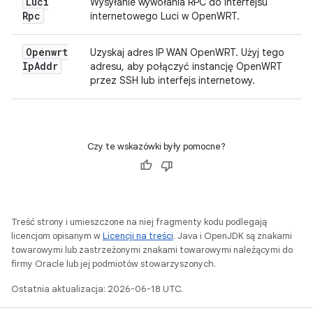
Luci
Wysyłanie wywołania RPC do interfejsu
Rpc
internetowego Luci w OpenWRT.
Openwrt
Uzyskaj adres IP WAN OpenWRT. Użyj tego
Ip
Addr
adresu, aby połączyć instancję OpenWRT
przez SSH lub interfejs internetowy.
Czy te wskazówki były pomocne?
Treść strony i umieszczone na niej fragmenty kodu podlegają
licencjom opisanym w
Licencji na treści
. Java i OpenJDK są znakami
towarowymi lub zastrzeżonymi znakami towarowymi należącymi do
firmy Oracle lub jej podmiotów stowarzyszonych.
Ostatnia aktualizacja: 2026-06-18 UTC.