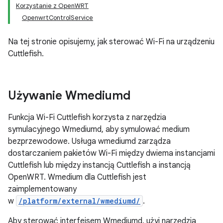
Korzystanie z OpenWRT
OpenwrtControlService
Na tej stronie opisujemy, jak sterować Wi-Fi na urządzeniu
Cuttlefish.
Używanie Wmediumd
Funkcja Wi-Fi Cuttlefish korzysta z narzędzia
symulacyjnego Wmediumd, aby symulować medium
bezprzewodowe. Usługa wmediumd zarządza
dostarczaniem pakietów Wi-Fi między dwiema instancjami
Cuttlefish lub między instancją Cuttlefish a instancją
OpenWRT. Wmedium dla Cuttlefish jest
zaimplementowany
w
/platform/external/wmediumd/
.
Aby sterować interfejsem Wmediumd, użyj narzędzia