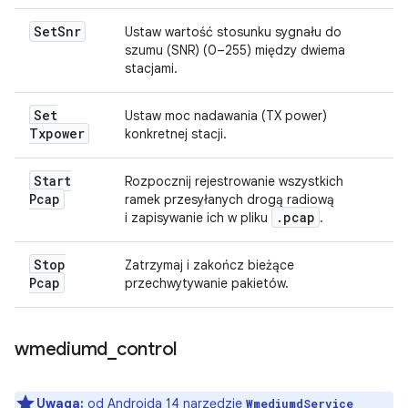
Set
Snr
Ustaw wartość stosunku sygnału do
szumu (SNR) (0–255) między dwiema
stacjami.
Set
Ustaw moc nadawania (TX power)
Txpower
konkretnej stacji.
Start
Rozpocznij rejestrowanie wszystkich
Pcap
ramek przesyłanych drogą radiową
.
pcap
i zapisywanie ich w pliku
.
Stop
Zatrzymaj i zakończ bieżące
Pcap
przechwytywanie pakietów.
wmediumd
_
control
Uwaga:
od Androida 14 narzędzie
WmediumdService