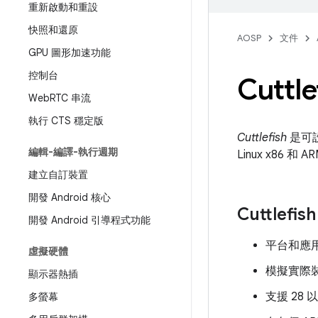
重新啟動和重設
快照和還原
AOSP
文件
GPU 圖形加速功能
控制台
Cuttl
Web
RTC 串流
執行 CTS 穩定版
Cuttlefish
是可設定
編輯-編譯-執行週期
Linux x86 和
建立自訂裝置
開發 Android 核心
Cuttlefi
開發 Android 引導程式功能
平台和應
虛擬硬體
模擬實際
顯示器熱插
支援 28 
多螢幕