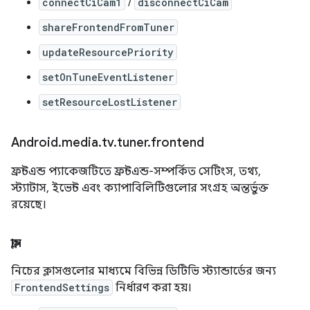
connectCiCam1
/
disconnectCiCam
shareFrontendFromTuner
updateResourcePriority
setOnTuneEventListener
setResourceLostListener
Android
.
media
.
tv
.
tuner
.
frontend
ফ্রন্টএন্ড প্যাকেজটিতে ফ্রন্টএন্ড-সম্পর্কিত সেটিংস, তথ্য,
স্ট্যাটাস, ইভেন্ট এবং ক্যাপাবিলিটিগুলোর সংগ্রহ অন্তর্ভুক্ত
রয়েছে।
ক্লাস
নিচের ক্লাসগুলোর মাধ্যমে বিভিন্ন ডিটিভি স্ট্যান্ডার্ডের জন্য
FrontendSettings
নির্ধারণ করা হয়।