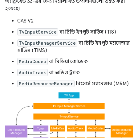
অ্যান্ড্রয়েড ১১-এর জন্য নিম্নলিখিত উপাদানগুলো উন্নত করা
হয়েছে।
CAS V2
TvInputService
বা টিভি ইনপুট সার্ভিস (TIS)
TvInputManagerService
বা টিভি ইনপুট ম্যানেজার
সার্ভিস (TIMS)
MediaCodec
বা মিডিয়া কোডেক
AudioTrack
বা অডিও ট্র্যাক
MediaResourceManager
রিসোর্স ম্যানেজার (MRM)