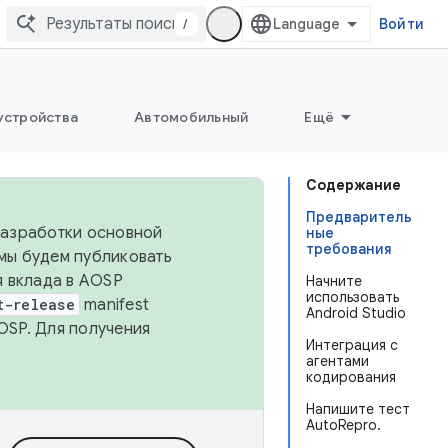
/
Войти
устройства
Автомобильный
Ещё
Содержание
Предваритель
 разработки основной
ные
требования
 мы будем публиковать
я вклада в AOSP
Начните
использовать
t-release
manifest
Android Studio
OSP. Для получения
Интеграция с
агентами
кодирования
Напишите тест
AutoRepro.