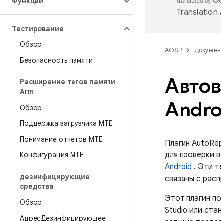
Функции
Translation
Тестирование
Обзор
AOSP
Докумен
Безопасность памяти
Автов
Расширение тегов памяти
Arm
Andro
Обзор
Поддержка загрузчика MTE
Понимание отчетов MTE
Плагин AutoRe
для проверки в
Конфигурация МТЕ
Android
. Эти т
дезинфицирующие
связаны с рас
средства
Этот плагин по
Обзор
Studio или ста
АдресДезинфицирующее