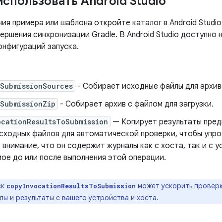
использовать Android Studio
ия примера или шаблона откройте каталог в Android Studi
ершения синхронизации Gradle. В Android Studio доступно
онфигураций запуска.
eSubmissionSources
- Собирает исходные файлы для архив
SubmissionZip
- Собирает архив с файлом для загрузки.
ocationResultsToSubmission
— Копирует результаты пред
исходных файлов для автоматической проверки, чтобы упро
внимание, что он содержит журналы как с хоста, так и с 
ое до или после выполнения этой операции.
ск
может ускорить проверк
copyInvocationResultsToSubmission
ы и результаты с вашего устройства и хоста.