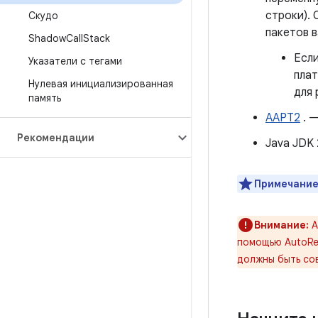
строки).
Скудо
пакетов 
Shadow
Call
Stack
Если
Указатели с тегами
плат
Нулевая инициализированная
для 
память
AAPT2
. 
Рекомендации
Java JDK 
Примечание
Внимание:
A
помощью AutoRep
должны быть сов