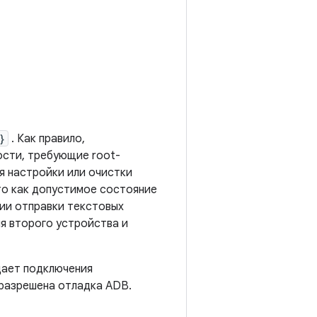
}
. Как правило,
ости, требующие root-
я настройки или очистки
то как допустимое состояние
ции отправки текстовых
я второго устройства и
дает подключения
 разрешена отладка ADB.