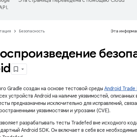
Эта страница переведена с помощью
Cloud
 API
.
тация
Безопасность
Эта информац
оспроизведение безоп
id
pro Gradle создан на основе тестовой среды
Android Trade
сех устройств Android на наличие уязвимостей, описанных 
есты предназначены исключительно для исправлений, связ
пространенными уязвимостями и угрозами (CVE).
зволяет разрабатывать тесты Tradefed вне исходного кода 
ндартный Android SDK. Он включает в себя все необходимые