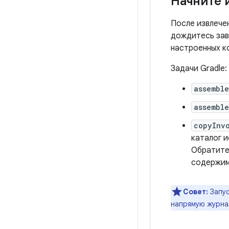
Начните 
После извлечен
дождитесь зав
настроенных к
Задачи Gradle:
assembl
assemble
copyInv
каталог 
Обратите 
содержим
Совет:
Запу
напрямую журнал