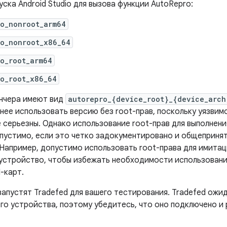
ска Android Studio для вызова функции AutoRepro:
ro_nonroot_arm64
ro_nonroot_x86_64
o_root_arm64
o_root_x86_64
нчера имеют вид
autorepro_{device_root}_{device_arch
нее использовать версию без root-прав, поскольку уязвим
 серьезны. Однако использование root-прав для выполнени
пустимо, если это четко задокументировано и общеприня
. Например, допустимо использовать root-права для имита
устройство, чтобы избежать необходимости использовани
-карт.
запустят Tradefed для вашего тестирования. Tradefed ожи
го устройства, поэтому убедитесь, что оно подключено и