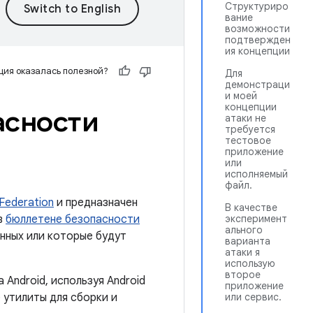
Структуриро
вание
возможности
подтвержден
ия концепции
ия оказалась полезной?
Для
демонстраци
и моей
концепции
асности
атаки не
требуется
тестовое
приложение
или
исполняемый
файл.
 Federation
и предназначен
В качестве
в
бюллетене безопасности
эксперимент
ального
анных или которые будут
варианта
атаки я
использую
второе
Android, используя Android
приложение
 утилиты для сборки и
или сервис.