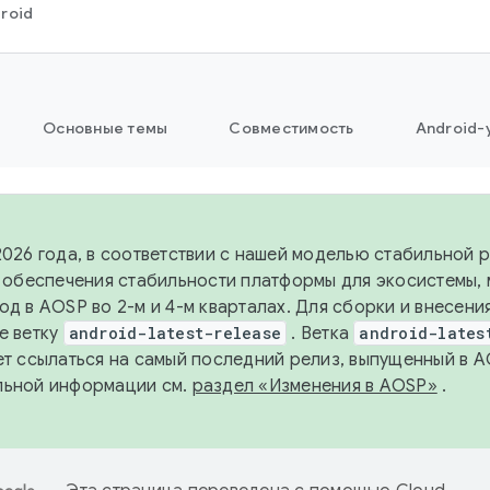
roid
Основные темы
Совместимость
Android-
2026 года, в соответствии с нашей моделью стабильной
я обеспечения стабильности платформы для экосистемы,
од в AOSP во 2-м и 4-м кварталах. Для сборки и внесени
е ветку
android-latest-release
. Ветка
android-lates
ет ссылаться на самый последний релиз, выпущенный в A
льной информации см.
раздел «Изменения в AOSP»
.