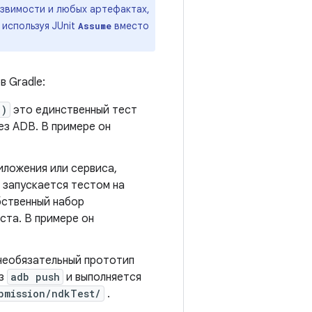
звимости и любых артефактах,
 используя JUnit
вместо
Assume
 Gradle:
")
это единственный тест
ез ADB. В примере он
иложения или сервиса,
 запускается тестом на
бственный набор
ста. В примере он
еобязательный прототип
ез
adb push
и выполняется
bmission/ndkTest/
.