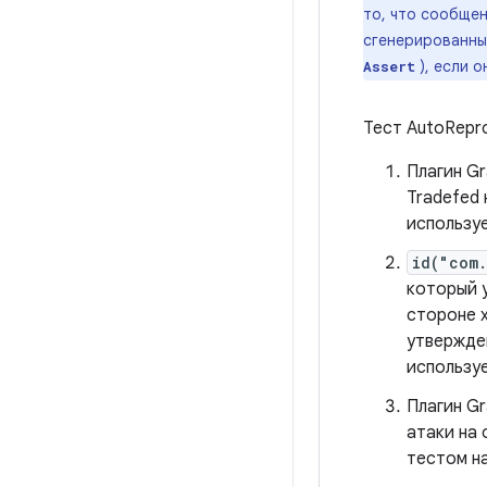
то, что сообще
сгенерированны
), если о
Assert
Тест AutoRepro
Плагин G
Tradefed
использу
id("com.
который 
стороне 
утвержден
использу
Плагин G
атаки на
тестом на