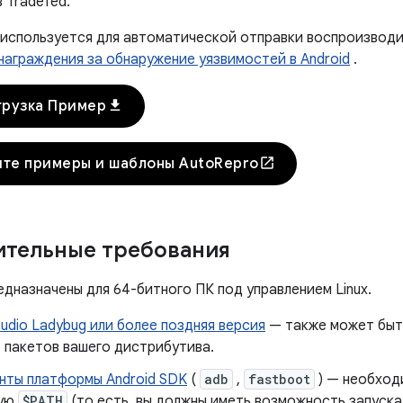
 Tradefed.
 используется для автоматической отправки воспроизводи
награждения за обнаружение уязвимостей в Android
.
download
грузка Пример
open_in_new
те примеры и шаблоны AutoRepro
тельные требования
дназначены для 64-битного ПК под управлением Linux.
tudio Ladybug или более поздняя версия
— также может быть
 пакетов вашего дистрибутива.
нты платформы Android SDK
(
adb
,
fastboot
) — необход
ную
$PATH
(то есть, вы должны иметь возможность запуск