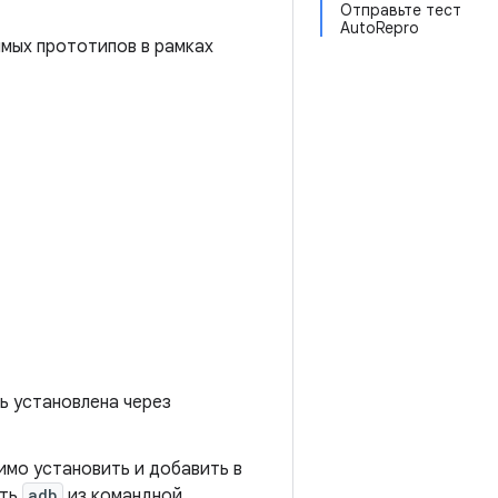
Отправьте тест
AutoRepro
мых прототипов в рамках
 установлена ​​через
имо установить и добавить в
ать
adb
из командной