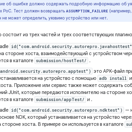
ние об ошибке должно содержать подробную информацию об уя
х PoC. Тест должен возвращать
(например,
ASSUMPTION_FAILURE
н не может определить, уязвимо устройство или нет.
 состоит из трех частей и трех соответствующих плагинов
radle
id("com.android.security.autorepro.javahosttest
 на стороне хоста, взаимодействующий с устройством чер
ется в каталоге
submission/hostTest/
.
android.security.autorepro.apptest")
это APK-файл пр
устанавливается на устройство с помощью
adb install
и
хоста. Приложение или сервис также может содержать со
ий JUnit, которые передаются исполнителю на стороне хо
ется в каталоге
submission/appTest/
и .
radle
id("com.android.security.autorepro.ndktest")
— н
 основе NDK, который устанавливается на устройство чер
 стороне хоста. В примере он используется в каталоге
su