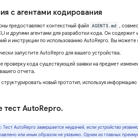
ия с агентами кодирования
оны предоставляют контекстный файл
AGENTS.md
, совмес
 CLI и другими агентами для разработки кода. Он содержи
ний и инструкции по использованию AutoRepro. Вы можете 
чески запустите AutoRepro для вашего устройства.
е проверку кода существующей заявки на предмет изменен
вашего отчета.
 структурировать новый прототип, используя информацию 
 тест Auto
Repro
.
:
Тест AutoRepro
завершается неудачей, если устройство уязвим
авлено или иным образом не уязвимо. Одним из главных преиму