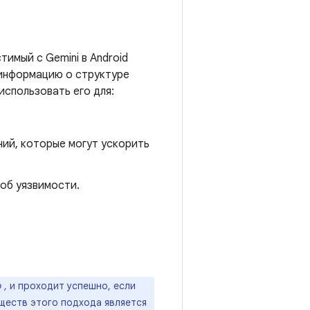
тимый с Gemini в Android
т информацию о структуре
использовать его для:
ий, которые могут ускорить
об уязвимости.
о
, и проходит успешно, если
ществ этого подхода является