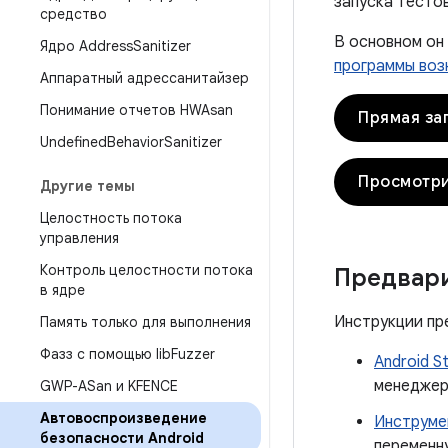
запуска тестов
средство
В основном он
Ядро Address
Sanitizer
программы воз
Аппаратный адрессанитайзер
Понимание отчетов HWAsan
Прямая за
Undefined
Behavior
Sanitizer
Просмотри
Другие темы
Целостность потока
управления
Контроль целостности потока
Предвари
в ядре
Инструкции пре
Память только для выполнения
Фазз с помощью lib
Fuzzer
Android S
менеджер
GWP-ASan и KFENCE
Автовоспроизведение
Инструме
безопасности Android
перемен