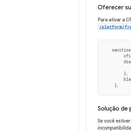
Oferecer su
Para ativar a C
/platform/fr
   sanitize
        cfi
        dia
           
        },

        bla
    },
Solução de
Se você estive
incompatibilid