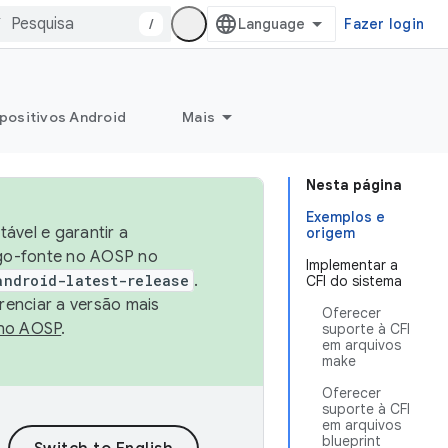
/
Fazer login
positivos Android
Mais
Nesta página
Exemplos e
ável e garantir a
origem
igo-fonte no AOSP no
Implementar a
android-latest-release
.
CFI do sistema
renciar a versão mais
Oferecer
no AOSP
.
suporte à CFI
em arquivos
make
Oferecer
suporte à CFI
em arquivos
blueprint