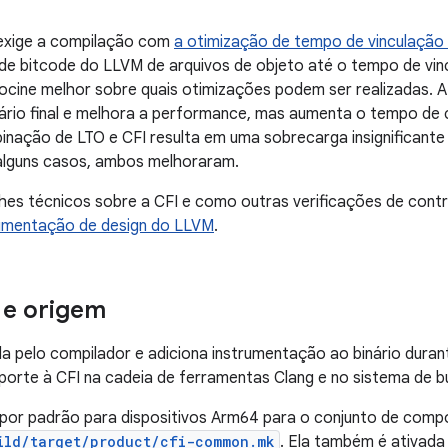
exige a compilação com
a otimização de tempo de vinculação
e bitcode do LLVM de arquivos de objeto até o tempo de vinc
ocine melhor sobre quais otimizações podem ser realizadas. A
ário final e melhora a performance, mas aumenta o tempo de 
binação de LTO e CFI resulta em uma sobrecarga insignifican
alguns casos, ambos melhoraram.
hes técnicos sobre a CFI e como outras verificações de cont
mentação de design do LLVM
.
 e origem
da pelo compilador e adiciona instrumentação ao binário dura
rte à CFI na cadeia de ferramentas Clang e no sistema de bu
a por padrão para dispositivos Arm64 para o conjunto de com
ild/target/product/cfi-common.mk
. Ela também é ativad