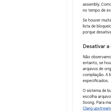
assembly. Como
no tempo de exe
Se houver muit
lista de bloque
porque desativa
Desativar a
Não observamos
entanto, se hou
arquivos de ori
compilação. A l
especificados.
O sistema de bu
escolha arquivo
Soong. Para mai
Clang upstream