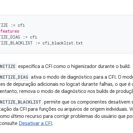
TIZE
:=
cfi
 features
TIZE_DIAG
:=
cfi
TIZE_BLACKLIST
:=
cfi_blacklist
.
txt
ANITIZE
especifica a CFI como o higienizador durante o build.
ANITIZE_DIAG
ativa o modo de diagnóstico para a CFI. O mod
s de depuração adicionais no logcat durante falhas, o que é ú
o entanto, remova o modo de diagnóstico nos builds de produç
ANITIZE_BLACKLIST
permite que os componentes desativem s
ação da CFI para funções ou arquivos de origem individuais. V
omo último recurso para corrigir problemas do usuário que po
 consulte
Desativar a CFI
.