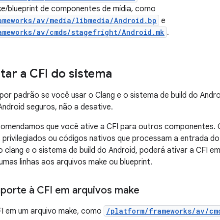
ke/blueprint de componentes de mídia, como
ameworks/av/media/libmedia/Android.bp
e
ameworks/av/cmds/stagefright/Android.mk
.
ar a CFI do sistema
 por padrão se você usar o Clang e o sistema de build do Andr
Android seguros, não a desative.
comendamos que você ative a CFI para outros componentes. O
 privilegiados ou códigos nativos que processam a entrada do 
o clang e o sistema de build do Android, poderá ativar a CFI
umas linhas aos arquivos make ou blueprint.
porte à CFI em arquivos make
CFI em um arquivo make, como
/platform/frameworks/av/cm