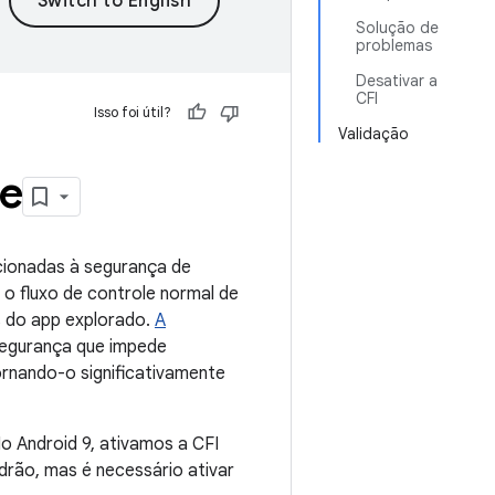
Solução de
problemas
Desativar a
CFI
Isso foi útil?
Validação
le
cionadas à segurança de
 o fluxo de controle normal de
os do app explorado.
A
egurança que impede
tornando-o significativamente
o Android 9, ativamos a CFI
rão, mas é necessário ativar