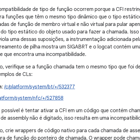
ompatibilidade de tipo de função ocorrem porque a CFI restri
ara funções que têm o mesmo tipo dinâmico que o tipo estáti
das de função de membro virtual e não virtual para pular ape
 do tipo estático do objeto usado para fazer a chamada. Isso
iola uma dessas suposições, a instrumentação adicionada pela
treamento de pilha mostra um SIGABRT e o logcat contém uma 
le que encontra uma incompatibilidade.
sso, verifique se a função chamada tem o mesmo tipo que foi 
emplos de CLs:
h
:
/c/platform/system/bt/+/532377
latform/system/nfc/+/527858
possível é tentar ativar a CFI em um código que contém cham
e assembly não é digitado, isso resulta em uma incompatibili
sso, crie wrappers de código nativo para cada chamada de ass
ra de função do ponteiro de chamada. O wrapper pode chama