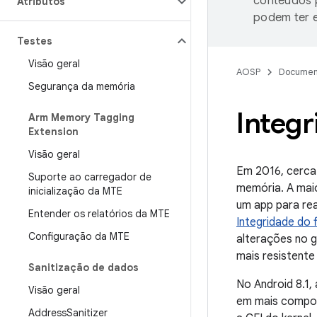
conteúdos p
Atributos
podem ter e
Testes
Visão geral
AOSP
Documen
Segurança da memória
Integr
Arm Memory Tagging
Extension
Visão geral
Em 2016, cerca 
Suporte ao carregador de
memória. A maio
inicialização da MTE
um app para rea
Entender os relatórios da MTE
Integridade do f
Configuração da MTE
alterações no g
mais resistente
Sanitização de dados
No Android 8.1,
Visão geral
em mais compone
Address
Sanitizer