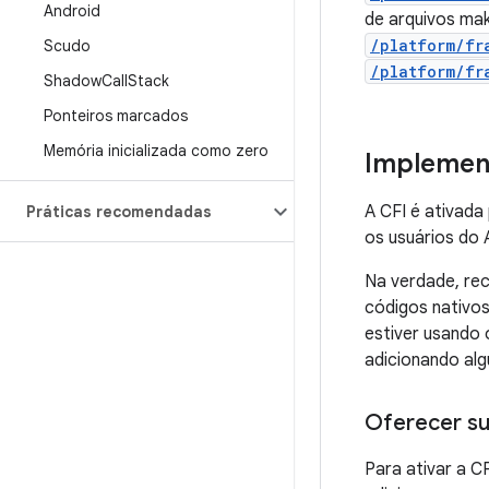
Android
de arquivos ma
/platform/fr
Scudo
/platform/fr
Shadow
Call
Stack
Ponteiros marcados
Memória inicializada como zero
Implement
A CFI é ativada
Práticas recomendadas
os usuários do 
Na verdade, re
códigos nativos
estiver usando 
adicionando alg
Oferecer su
Para ativar a 