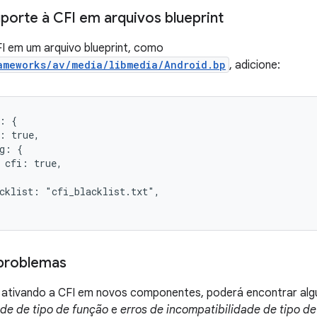
porte à CFI em arquivos blueprint
FI em um arquivo blueprint, como
ameworks/av/media/libmedia/Android.bp
, adicione:
: {

: true,

g: {

 cfi: true,

cklist: "cfi_blacklist.txt",

 problemas
r ativando a CFI em novos componentes, poderá encontrar a
ade de tipo de função
e
erros de incompatibilidade de tipo d