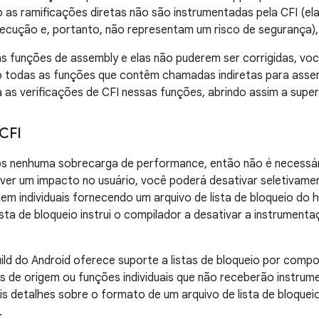
 as ramificações diretas não são instrumentadas pela CFI (e
cução e, portanto, não representam um risco de segurança), i
as funções de assembly e elas não puderem ser corrigidas, v
io todas as funções que contêm chamadas indiretas para asse
 as verificações de CFI nessas funções, abrindo assim a super
 CFI
 nenhuma sobrecarga de performance, então não é necessári
ver um impacto no usuário, você poderá desativar seletivame
gem individuais fornecendo um arquivo de lista de bloqueio do 
ista de bloqueio instrui o compilador a desativar a instrument
ild do Android oferece suporte a listas de bloqueio por comp
s de origem ou funções individuais que não receberão instrum
s detalhes sobre o formato de um arquivo de lista de bloquei
.