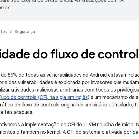
ara seu idioma de preferência. As traduções com IA
rros.
tos
Segurança
idade do fluxo de contro
de 86% de todas as vulnerabilidades no Android estavam rela
ria das vulnerabilidades é explorada por invasores que mudam
lizar atividades maliciosas arbitrárias com todos os privilégi
luxo de controle (CFI, na sigla em inglês)
é um mecanismo de s
ráfico de fluxo de controle original de um binário compilado, 
 a tais ataques.
 ativamos a implementação da CFI do LLVM na pilha de mídia. N
ntes e também no kernel. A CFI do sistema é ativada por pad