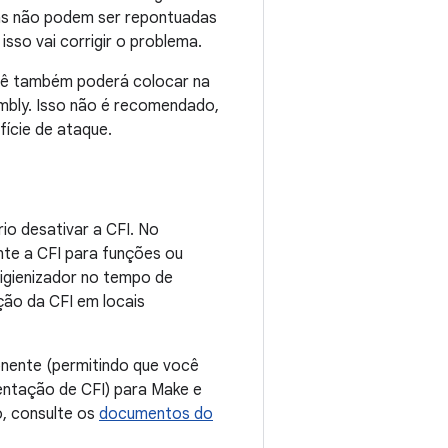
las não podem ser repontuadas
sso vai corrigir o problema.
ocê também poderá colocar na
mbly. Isso não é recomendado,
fície de ataque.
o desativar a CFI. No
nte a CFI para funções ou
higienizador no tempo de
ação da CFI em locais
onente (permitindo que você
entação de CFI) para Make e
o, consulte os
documentos do