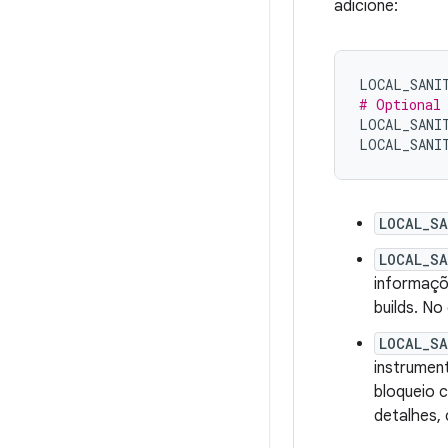
adicione:
LOCAL_SANI
# Optional
LOCAL_SANI
LOCAL_SANI
LOCAL_S
LOCAL_S
informaçõe
builds. N
LOCAL_S
instrument
bloqueio c
detalhes,