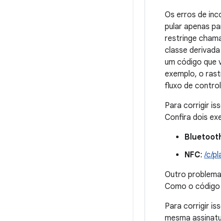
Os erros de inc
pular apenas p
restringe chama
classe derivada
um código que v
exemplo, o ras
fluxo de contro
Para corrigir i
Confira dois ex
Bluetoot
NFC
:
/c/p
Outro problema 
Como o código d
Para corrigir i
mesma assinatu