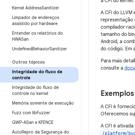
a CFI do kernel.
Kernel Address
Sanitizer
A CFI do LLVM 
Limpador de endereços
representação d
assistido por hardware
compilador raci
Entender os relatórios do
tamanho do bin
HWASan
Android, a com
do código. Em 
Undefined
Behavior
Sanitizer
Para mais detal
Outros tópicos
consulte a
docu
Integridade do fluxo de
controle
Integridade do fluxo de
Exemplos
controle no kernel
Memória somente de execução
A CFI é forneci
Fuzz com lib
Fuzzer
Oferecemos supo
GWP-ASan e KFENCE
A CFI é ativad
Auto
Repro da Segurança do
/platform/bu